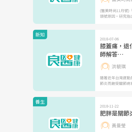
(醫美時尚11月
頭號原因。研究指
新知
2018-07-06
膝蓋痛，退
師解答…
洪毓琪
隨著近年台灣運動
節炎而飽受關節疼
養生
2018-11-22
肥胖是關節
黃曼瑩