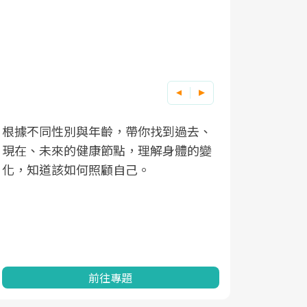
根據不同性別與年齡，帶你找到過去、
因應超高齡
現在、未來的健康節點，理解身體的變
「2025
化，知道該如何照顧自己。
康促進為目
民眾健康的
查、數據分
一起成為台
前往專題