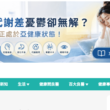
新知
生活
健康問良醫
百大良醫
健康
良醫生活祭
我與健康韌性的距離