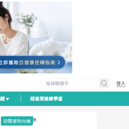
登入
專題
紐崔萊健康學堂
荷爾蒙時光機
2025健檢