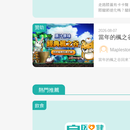
走路膝蓋有卡卡聲
膝關節退化嗎？關
熱門推薦
飲食