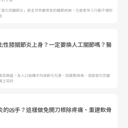
號)「退化性關節炎」是全世界最常見的關節疾病，也是老年人行動不便的
出
化性膝關節炎上身？一定要換人工關節嗎？醫
風氣興盛，及人口結構步向高齡化社會，因運動損傷，或是退化性關
痛之苦的
炎的凶手？這樣做免開刀根除疼痛、重建軟骨