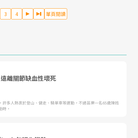
3
4
單頁閱讀
 遠離關節缺血性壞死
，許多人熱衷於登山、健走、騎單車等運動，不過苗栗一名65歲陳姓
動時，