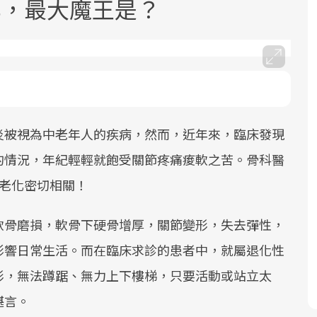
化，最大魔王是？
炎被視為中老年人的疾病，然而，近年來，臨床發現
面對超高齡社會的浪潮，台灣正在快速
2025年，就到良醫生活祭體驗「一站式
良醫健康網從「換季的身體變化」出
邁向「健康照護」的新時代。隨著國家
健康新生活」，從講座、體驗到運動，
發，透過醫學觀點與日常感受的對話，
的情況，年紀輕輕就飽受關節疼痛痠軟之苦。骨科醫
政策如「健康台灣推動委員會」與「長
全面啟動你的健康革命！
建立對亞健康的認知，進而引導實際的
節老化密切相關！
照3.0」的推進，「預防醫學」已成全民
改善行動。
關注的核心議題。然而，健檢不只是醫
軟骨磨損，軟骨下硬骨增厚，關節變形，失去彈性，
療院所的服務，更是民眾了解自身健康
影響日常生活。而在臨床求診的患者中，就屬退化性
狀況、啟動健康管理的重要起點。
形，無法蹲踞、無力上下樓梯，只要活動或站立太
前往專題
前往專題
前往專題
堪言。