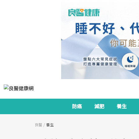
防癌
減肥
養生
良醫
養生