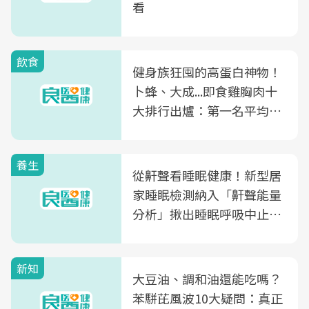
看
飲食
健身族狂囤的高蛋白神物！
卜蜂、大成...即食雞胸肉十
大排行出爐：第一名平均一
片不到50元
養生
從鼾聲看睡眠健康！新型居
家睡眠檢測納入「鼾聲能量
分析」揪出睡眠呼吸中止症
風險
新知
大豆油、調和油還能吃嗎？
苯駢芘風波10大疑問：真正