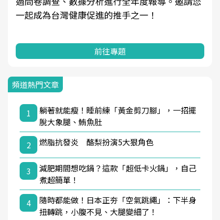
過問卷調查、數據分析進行全年度報導。邀請您
一起成為台灣健康促進的推手之一！
前往專題
頻道熱門文章
躺著就能瘦！睡前練「黃金剪刀腳」，一招擺
1
脫大象腿、鮪魚肚
燃脂抗發炎 酪梨扮演5大狠角色
2
減肥期間想吃鍋？這款「超低卡火鍋」，自己
3
煮超簡單！
隨時都能做！日本正夯「空氣跳繩」：下半身
4
扭轉跳，小腹不見、大腿變細了！