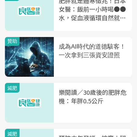
肥胖就是體寒徵兆！日本
女醫：飯前一小時喝●●
水，促血液循環自然就會
瘦
減肥
樂閱讀／30歲後的肥胖危
機：年胖0.5公斤
減肥