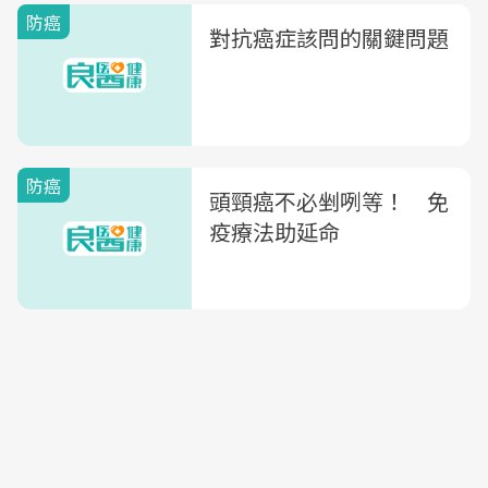
防癌
對抗癌症該問的關鍵問題
防癌
頭頸癌不必剉咧等！ 免
疫療法助延命