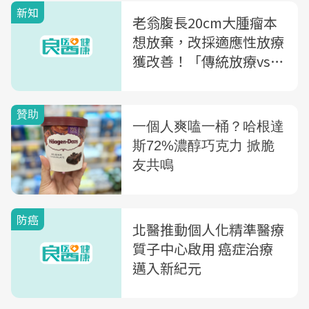
新知
老翁腹長20cm大腫瘤本
想放棄，改採適應性放療
獲改善！「傳統放療vs.
適應性放療」差在哪？優
缺點一次看
防癌
北醫推動個人化精準醫療
質子中心啟用 癌症治療
邁入新紀元