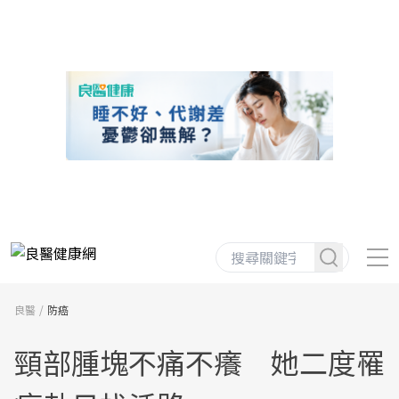
良醫
防癌
頸部腫塊不痛不癢 她二度罹