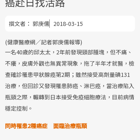
癌赴日找活路
撰文者：
郭庚儒
2018-03-15
(健康醫療網／記者郭庚儒報導)
一名40歲的邱太太，2年前發現頸部腫塊，但不痛、
不癢，皮膚外觀也無異常現象，拖了半年才就醫，檢
查確診罹患甲狀腺癌第2期；雖然接受高劑量碘131
治療，但回診又發現罹患肺癌、淋巴癌，當治療陷入
瓶頸之際，輾轉到日本接受免疫細胞療法，目前病情
穩定控制。
同時罹患2種癌症 面臨治療瓶頸