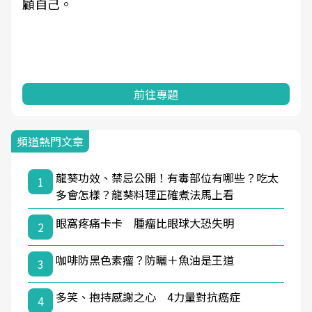
顧自己。
前往專題
頻道熱門文章
龍葵功效、禁忌公開！有毒部位有哪些？吃太
1
多會怎樣？龍葵料理正確煮法馬上看
眼窩疼痛卡卡 腫瘤比眼球大恐失明
2
咖啡防黑色素瘤？防曬＋魚油是王道
3
多笑、抱持感謝之心 4力量對抗癌症
4