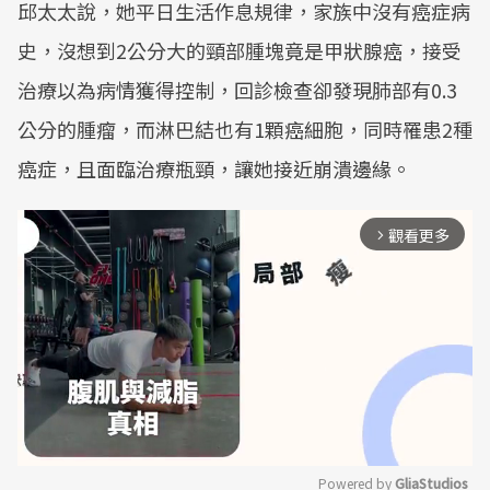
邱太太說，她平日生活作息規律，家族中沒有癌症病
史，沒想到2公分大的頸部腫塊竟是甲狀腺癌，接受
治療以為病情獲得控制，回診檢查卻發現肺部有0.3
公分的腫瘤，而淋巴結也有1顆癌細胞，同時罹患2種
癌症，且面臨治療瓶頸，讓她接近崩潰邊緣。
觀看更多
arrow_forward_ios
Powered by 
GliaStudios