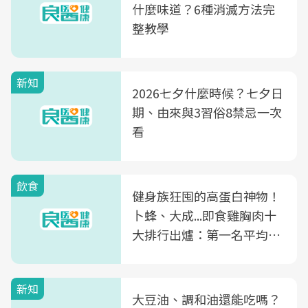
什麼味道？6種消滅方法完
整教學
新知
2026七夕什麼時候？七夕日
期、由來與3習俗8禁忌一次
看
飲食
健身族狂囤的高蛋白神物！
卜蜂、大成...即食雞胸肉十
大排行出爐：第一名平均一
片不到50元
新知
大豆油、調和油還能吃嗎？