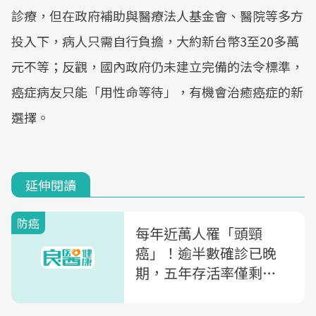
診療，但在政府補助與醫療法人基金會、醫院等多方
投入下，病人只需自行負擔，大約新台幣3至20多萬
元不等；反觀，國內政府仍未建立完備的法令標準，
癌症病友只能「用性命等待」，有機會治癒癌症的新
選擇。
延伸閱讀
防癌
每年近萬人罹「頭頸
癌」！逾半數確診已晚
期，五年存活率僅剩
36%...健保給付「1治
療」降4成死亡風險