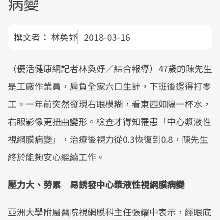
病變
撰文者：
林奐妤
2018-03-16
（優活健康網記者林奐妤／綜合報導）47歲的陳先生
是工廠作業員，肩負全家六口生計，下班後還得打零
工。一年前突然發現右眼模糊，看東西如隔一杯水，
右眼影像更扭曲變形。檢查才得知罹患「中心漿液性
視網膜病變」，治療後視力從0.3恢復到0.8，陳先生
終於能夠安心繼續工作。
壓力大、勞累 易誘發中心漿液性視網膜病變
亞洲大學附屬醫院視網膜科主任張耀中表示，經眼底