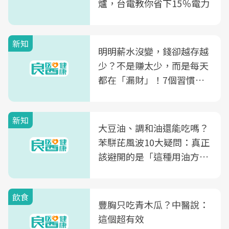
爐，台電教你省下15％電力
新知
明明薪水沒變，錢卻越存越
少？不是賺太少，而是每天
都在「漏財」！7個習慣一
次看
新知
大豆油、調和油還能吃嗎？
苯駢芘風波10大疑問：真正
該避開的是「這種用油方
式」
飲食
豐胸只吃青木瓜？中醫說：
這個超有效