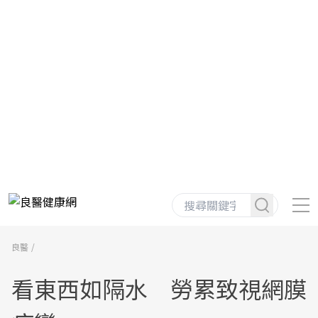
良醫
看東西如隔水 勞累致視網膜