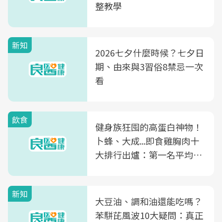
整教學
新知
2026七夕什麼時候？七夕日
期、由來與3習俗8禁忌一次
看
飲食
健身族狂囤的高蛋白神物！
卜蜂、大成...即食雞胸肉十
大排行出爐：第一名平均一
片不到50元
新知
大豆油、調和油還能吃嗎？
苯駢芘風波10大疑問：真正