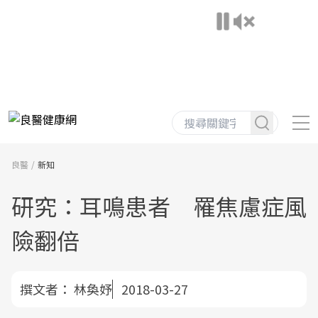
良醫
新知
研究：耳鳴患者 罹焦慮症風
險翻倍
撰文者：
林奐妤
2018-03-27