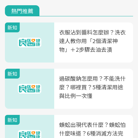
熱門推薦
新知
衣服沾到醬料怎麼辦？洗衣
達人教你用「2個清潔神
物」＋2步驟去油去漬
新知
過碳酸鈉怎麼用？不能洗什
麼？哪裡買？5種清潔用途
與比例一次懂
新知
蜈蚣出現代表什麼？蜈蚣怕
什麼味道？6種消滅方法完