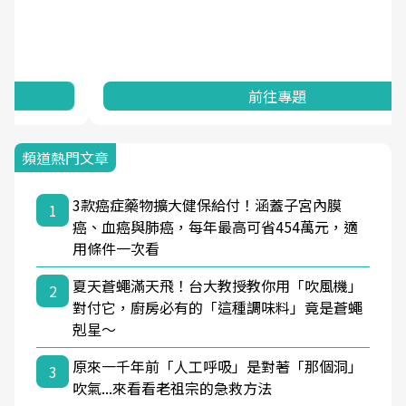
前往專題
頻道熱門文章
3款癌症藥物擴大健保給付！涵蓋子宮內膜
1
癌、血癌與肺癌，每年最高可省454萬元，適
用條件一次看
夏天蒼蠅滿天飛！台大教授教你用「吹風機」
2
對付它，廚房必有的「這種調味料」竟是蒼蠅
剋星～
原來一千年前「人工呼吸」是對著「那個洞」
3
吹氣...來看看老祖宗的急救方法