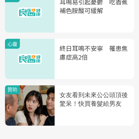
耳鳴易引起憂鬱 吃香蕉
補色胺酸可緩解
心靈
終日耳鳴不安寧 罹患焦
慮症高2倍