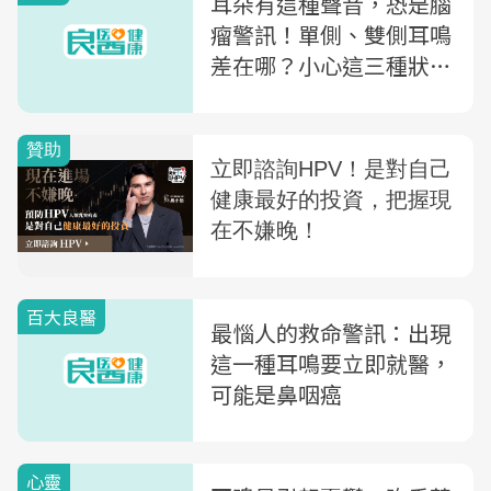
耳朵有這種聲音，恐是腦
瘤警訊！單側、雙側耳鳴
差在哪？小心這三種狀況
是疾病徵兆
百大良醫
最惱人的救命警訊：出現
這一種耳鳴要立即就醫，
可能是鼻咽癌
心靈