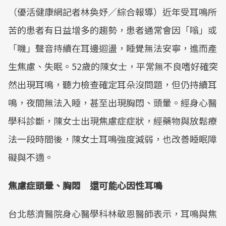
（優活健康網記者林奐妤／綜合報導）近年受耳鳴所
苦的患者有日益增多的趨勢，患者通常會因「嗡」或
「嘰」聲音持續在耳邊迴盪，睡覺無法安寧，進而產
生焦慮、失眠。52歲的陳女士，平常無不良嗜好確突
然出現耳鳴，聽力檢查確定耳朵沒問題，但仍持續耳
鳴，夜間無法入睡，甚至出現胸悶、頭暈。經身心醫
學科診斷，陳女士出現焦慮症症狀，經藥物與放鬆療
法一段時間後，陳女士耳鳴強度減弱，也改善睡眠障
礙與不適。
焦慮症頭暈、胸悶 還可能心因性耳鳴
台北慈濟醫院身心醫學科林敬恩醫師表示，耳鳴與焦