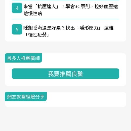
來當「抗壓達人」！學會3C原則，控好血壓遠
4
離慢性病
睡飽睡滿還是好累？找出「隱形壓力」 遠離
5
「慢性疲勞」
最多人推薦醫師
我要推薦良醫
網友就醫經驗分享