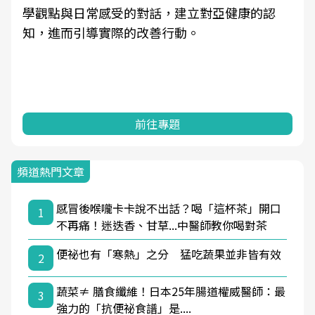
學觀點與日常感受的對話，建立對亞健康的認
知，進而引導實際的改善行動。
前往專題
頻道熱門文章
感冒後喉嚨卡卡說不出話？喝「這杯茶」開口
1
不再痛！迷迭香、甘草...中醫師教你喝對茶
便祕也有「寒熱」之分 猛吃蔬果並非皆有效
2
蔬菜≠ 膳食纖維！日本25年腸道權威醫師：最
3
強力的「抗便祕食譜」是....