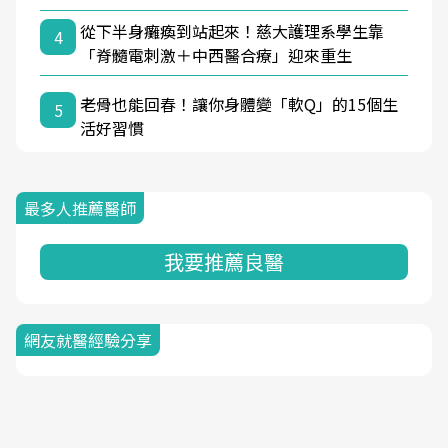
從下半身癱瘓到站起來！慈大護理系學生靠
4
「脊髓電刺激＋中西醫合療」迎來重生
老骨也能回春！讓你身體變「軟Q」的15個生
5
活好習慣
最多人推薦醫師
我要推薦良醫
網友就醫經驗分享