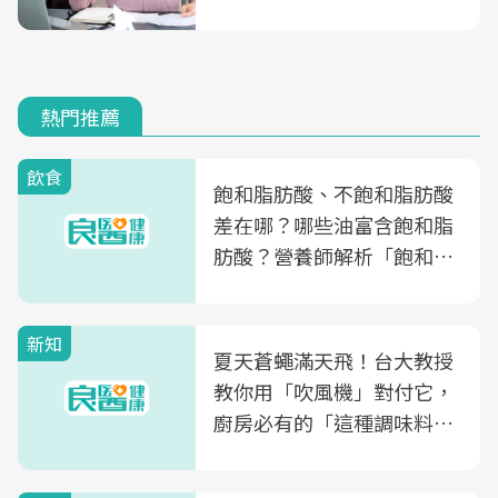
熱門推薦
飲食
飽和脂肪酸、不飽和脂肪酸
差在哪？哪些油富含飽和脂
肪酸？營養師解析「飽和脂
肪酸」的優缺點、建議攝取
量
新知
夏天蒼蠅滿天飛！台大教授
教你用「吹風機」對付它，
廚房必有的「這種調味料」
竟是蒼蠅剋星～