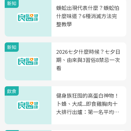
新知
蜈蚣出現代表什麼？蜈蚣怕
什麼味道？6種消滅方法完
整教學
新知
2026七夕什麼時候？七夕日
期、由來與3習俗8禁忌一次
看
飲食
健身族狂囤的高蛋白神物！
卜蜂、大成...即食雞胸肉十
大排行出爐：第一名平均一
片不到50元