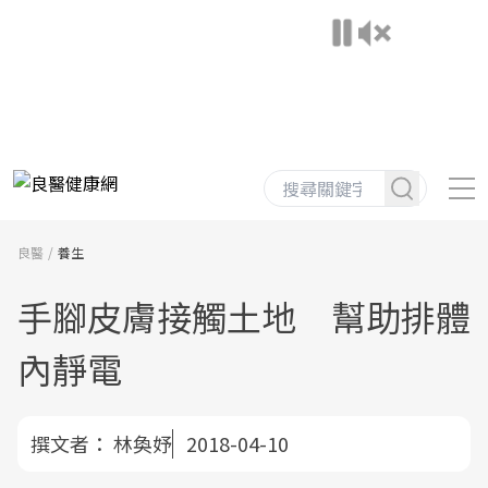
良醫
養生
手腳皮膚接觸土地 幫助排體
內靜電
撰文者：
林奐妤
2018-04-10