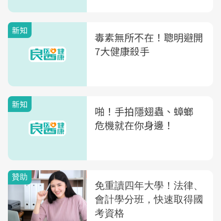
新知
毒素無所不在！聰明避開
7大健康殺手
新知
啪！手拍隱翅蟲、蟑螂
危機就在你身邊！