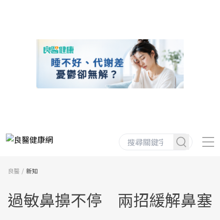
良醫
新知
過敏鼻擤不停 兩招緩解鼻塞