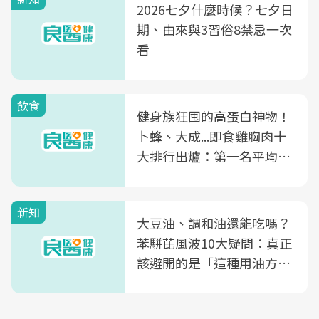
2026七夕什麼時候？七夕日
期、由來與3習俗8禁忌一次
看
飲食
健身族狂囤的高蛋白神物！
卜蜂、大成...即食雞胸肉十
大排行出爐：第一名平均一
片不到50元
新知
大豆油、調和油還能吃嗎？
苯駢芘風波10大疑問：真正
該避開的是「這種用油方
式」