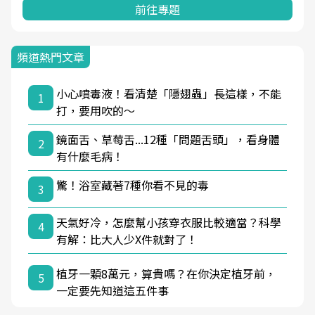
前往專題
頻道熱門文章
小心噴毒液！看清楚「隱翅蟲」長這樣，不能
1
打，要用吹的～
鏡面舌、草莓舌...12種「問題舌頭」，看身體
2
有什麼毛病！
驚！浴室藏著7種你看不見的毒
3
天氣好冷，怎麼幫小孩穿衣服比較適當？科學
4
有解：比大人少X件就對了！
植牙一顆8萬元，算貴嗎？在你決定植牙前，
5
一定要先知道這五件事