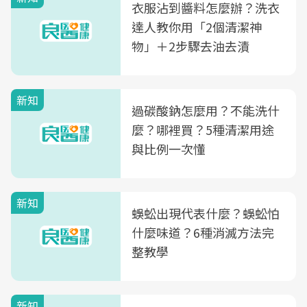
衣服沾到醬料怎麼辦？洗衣
達人教你用「2個清潔神
物」＋2步驟去油去漬
新知
過碳酸鈉怎麼用？不能洗什
麼？哪裡買？5種清潔用途
與比例一次懂
新知
蜈蚣出現代表什麼？蜈蚣怕
什麼味道？6種消滅方法完
整教學
新知