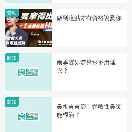
新知
雨季容易流鼻水不用理
它？
新知
鼻水貢貢流！過敏性鼻炎
能根治？