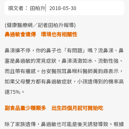
撰文者：
田柏升
2018-05-30
(健康醫療網／記者田柏升報導)
鼻過敏會遺傳 環境也有相關性
鼻涕擤不停，你的鼻子也「有問題」嗎？流鼻涕、鼻
塞是鼻過敏的常見症狀，鼻涕清澈如水、流動性強、
而且帶有癢感。台安醫院耳鼻喉科醫師黃鈞鼎表示，
如果父母雙方都有鼻過敏症狀，小孩遺傳到的機率高
達75%。
副食品量少種類多 出生四個月就可開始吃
除了家族遺傳，鼻過敏也可能是後天誘發導致。根據