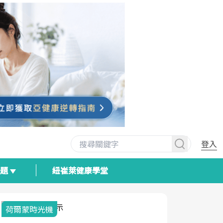
登入
專題
紐崔萊健康學堂
荷爾蒙時光機
2025健檢