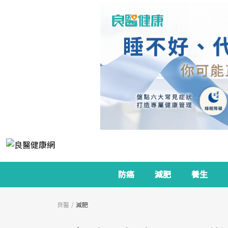
防癌
減肥
養生
良醫
減肥