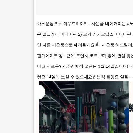
하체운동으류 마무르이이!!! - 사은품 베이커리는 #노
몬 얼그레이 미니머핀 2) 모카 카카오닙스 미니머핀 
면 다른 사은품으로 데려올게요✌ - 사은품 해드릴려고
할거에여!!! 헿 - 근데 트렌치 코트보다 빵에 관심 많
나고 시포용♥️ - 공구 예정 오픈은 3월 14일입니다
컷은 14일에 보실 수 있으세요✌ 본격 촬영은 일욜!! - 