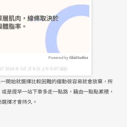
Powered by 
GliaStudios
ST 2018 年 3月 月 9 日 上午 5:07
張貼
M
如果一開始就選擇比較困難的運動很容易就會放棄，所
u
、或是提早一站下車多走一點路，藉由一點點累積，
t
e
動選擇才會持久。