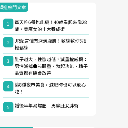
頻道熱門文章
每天吃6餐也能瘦！40歲看起來像28
1
歲，美魔女的十大養成術
JR紀言愷有深溝腹肌！教練教你3招
2
輕鬆練
肚子越大，性慾越低？減重權威揭：
3
男性減掉●％體重，勃起功能、精子
品質都有機會改善
這8種夜市美食，減肥時也可以放心
4
吃！
婚後半年易爆肥 男胖肚女胖臀
5