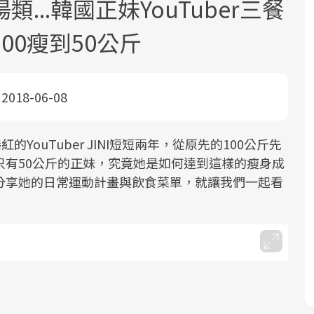
..韓國正妹YouTuber三餐
00瘦到50公斤
2018-06-08
面對超高齡社會的浪潮，台灣正在快速
2025年，就到良醫生活祭體驗「一站式
良醫健康網從「換季的身體變化」出
YouTuber JINI短短兩年，從原先的100公斤先
邁向「健康照護」的新時代。隨著國家
健康新生活」，從講座、體驗到運動，
發，透過醫學觀點與日常感受的對話，
只有50公斤的正妹，究竟她是如何達到這樣的瘦身成
政策如「健康台灣推動委員會」與「長
全面啟動你的健康革命！
建立對亞健康的認知，進而引導實際的
都會分享她的日常運動計畫與飲食菜單，就讓我們一起看
照3.0」的推進，「預防醫學」已成全民
改善行動。
關注的核心議題。然而，健檢不只是醫
療院所的服務，更是民眾了解自身健康
狀況、啟動健康管理的重要起點。
前往專題
前往專題
前往專題