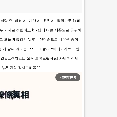
설탕 #노버터 #노계란 #노우유 #노백밀가루 1) 레
두 가지로 정했어요🐥 - 담에 다른 제품으로 공구하
 오늘 재료값만 워후!!! 선착순으로 사은품 증정
은 거 같다 여러분..?? ㅋㅋ 빨리 #베이커리로도 만
! 내일 #트렌치코트 살짝 보여드릴게요! 자세한 상세
많은 관심 감사드려용🤹‍♂️
觀看更多
arrow_forward_ios