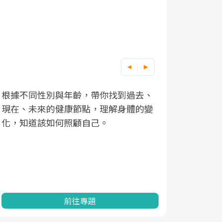
根據不同性別與年齡，帶你找到過去、
因應超高齡
現在、未來的健康節點，理解身體的變
「2025
化，知道該如何照顧自己。
康促進為目
民眾健康的
查、數據分
一起成為台
前往專題