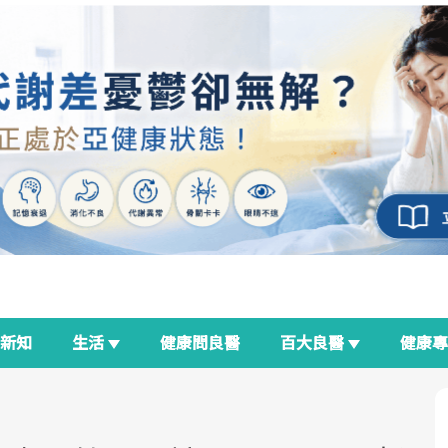
新知
生活
健康問良醫
百大良醫
健康
良醫生活祭
我與健康韌性的距離