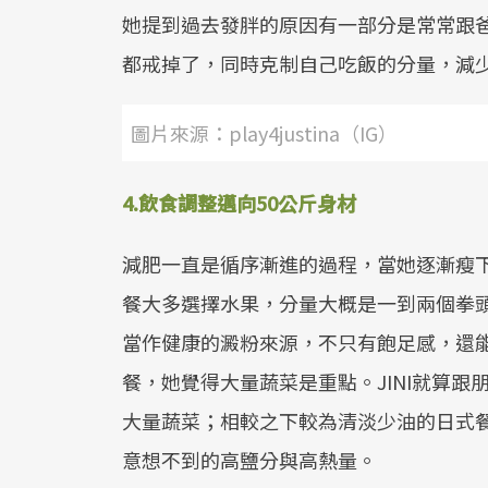
她提到過去發胖的原因有一部分是常常跟
都戒掉了，同時克制自己吃飯的分量，減
圖片來源：play4justina（IG）
4.飲食調整邁向50公斤身材
減肥一直是循序漸進的過程，當她逐漸瘦下
餐大多選擇水果，分量大概是一到兩個拳
當作健康的澱粉來源，不只有飽足感，還
餐，她覺得大量蔬菜是重點。JINI就算
大量蔬菜；相較之下較為清淡少油的日式
意想不到的高鹽分與高熱量。