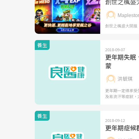
養生
2018-09-07
更年期失眠
蒙
洪毓琪
更年期一定得承受
及易流汗等症狀，
養生
2018-09-12
更年期症候