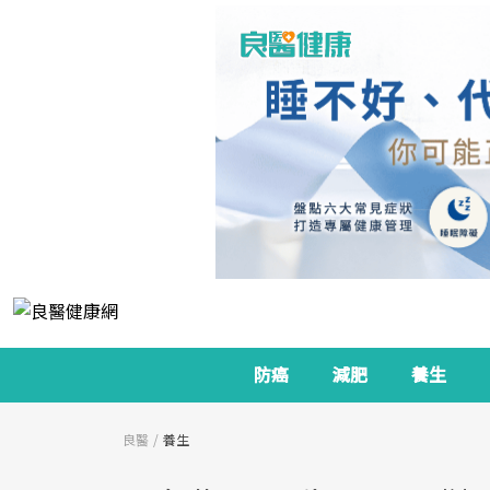
防癌
減肥
養生
良醫
養生