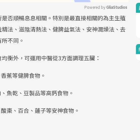
Powered by 
GliaStudios
行是否順暢息息相關。特別是最直接相關的為主生殖
Mute
益精法、滋陰清熱法、健脾益氣法、安神潤燥法、去
有所不同。
食均衡外，可運用中醫從3方面調理五臟：
、香蕉等健脾食物。
肉、魚乾、豆製品等高鈣食物。
、酸棗、百合、蓮子等安神食物。