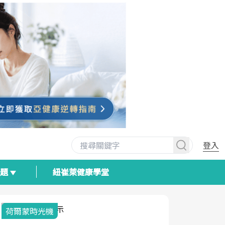
登入
專題
紐崔萊健康學堂
荷爾蒙時光機
2025健檢