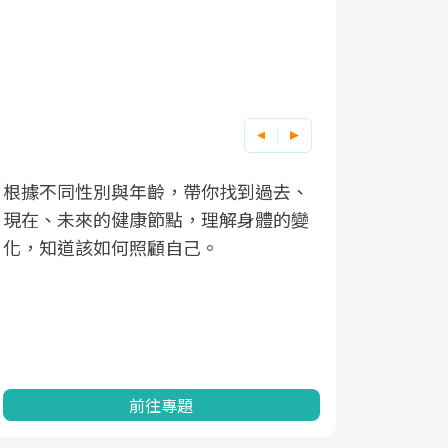
根據不同性別與年齡，帶你找到過去、
因應超高齡
現在、未來的健康節點，理解身體的變
「2025
化，知道該如何照顧自己。
康促進為目
民眾健康的
查、數據分
一起成為台
前往專題