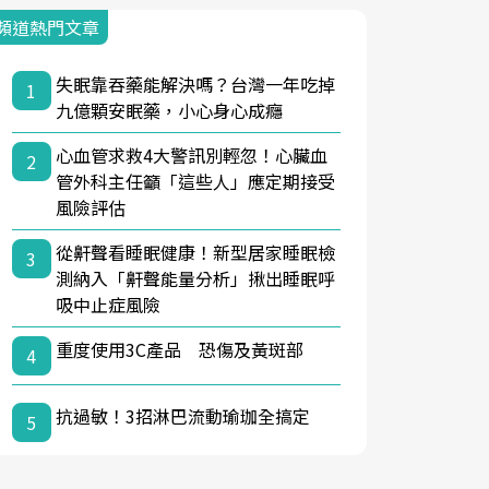
頻道熱門文章
失眠靠吞藥能解決嗎？台灣一年吃掉
1
九億顆安眠藥，小心身心成癮
心血管求救4大警訊別輕忽！心臟血
2
管外科主任籲「這些人」應定期接受
風險評估
從鼾聲看睡眠健康！新型居家睡眠檢
3
測納入「鼾聲能量分析」揪出睡眠呼
吸中止症風險
重度使用3C產品 恐傷及黃斑部
4
抗過敏！3招淋巴流動瑜珈全搞定
5