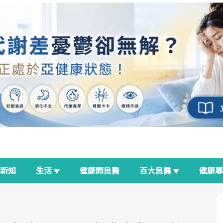
新知
生活
健康問良醫
百大良醫
健康
良醫生活祭
我與健康韌性的距離