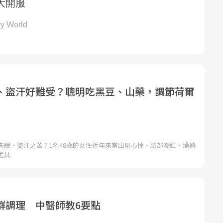
、盜汗好難受？聰明吃黑豆、山藥，調節荷爾
失眠、盜汗之苦？1名48歲的女性近年來常出現心悸、臉部潮紅、燥熱
尤其
群調理 中醫師教6要點