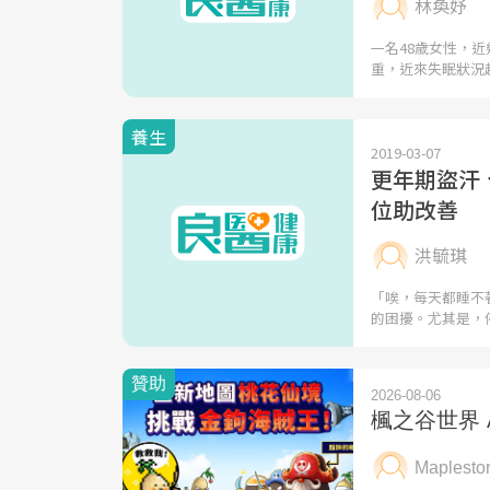
林奐妤
一名48歲女性，
重，近來失眠狀況
養生
2019-03-07
更年期盜汗
位助改善
洪毓琪
「唉，每天都睡不
的困擾。尤其是，