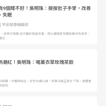
期有9個睡不好！吳明珠：按按肚子手掌，改善
、失眠
| 早安健康編輯部
方，安神又助眠 從中醫的角度來看，用以調理更年期的藥材有很多，
瑰花、
熱潮紅！吳明珠：喝薰衣草玫瑰茶飲
的困擾，中醫師指出，女性45歲以後，卵巢功能正逐步下降，身體會
而受到