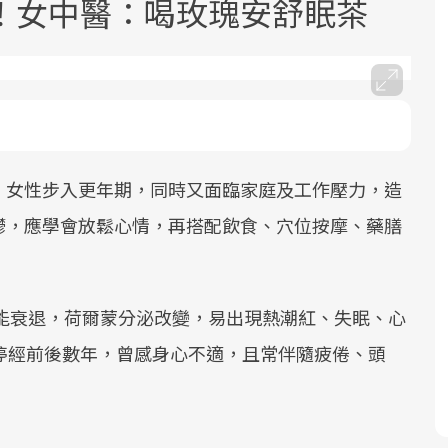
！女中醫：喝玫瑰安舒眠茶
，女性步入更年期，同時又面臨家庭及工作壓力，造
面對超高齡社會的浪潮，台灣正在快速
2025年，就到良醫生活祭體驗「一站式
良醫健康網從「換季的身體變化」出
邁向「健康照護」的新時代。隨著國家
健康新生活」，從講座、體驗到運動，
發，透過醫學觀點與日常感受的對話，
鬱，應學會放鬆心情，再搭配飲食、穴位按摩、藥膳
政策如「健康台灣推動委員會」與「長
全面啟動你的健康革命！
建立對亞健康的認知，進而引導實際的
照3.0」的推進，「預防醫學」已成全民
改善行動。
關注的核心議題。然而，健檢不只是醫
功能衰退，荷爾蒙分泌改變，易出現熱潮紅、失眠、心
療院所的服務，更是民眾了解自身健康
停經前後數年，曾感身心不適，且常伴隨疲倦、頭
狀況、啟動健康管理的重要起點。
前往專題
前往專題
前往專題