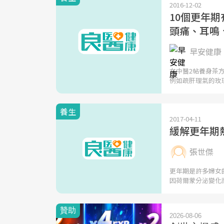
2016-12-02
10個更年
頭痛、耳鳴
早安健康 
女中醫2帖養身茶
例如疏肝理氣的玫
養生
2017-04-11
緩解更年期
張世傑
更年期是許多婦女
因荷爾蒙分泌變化