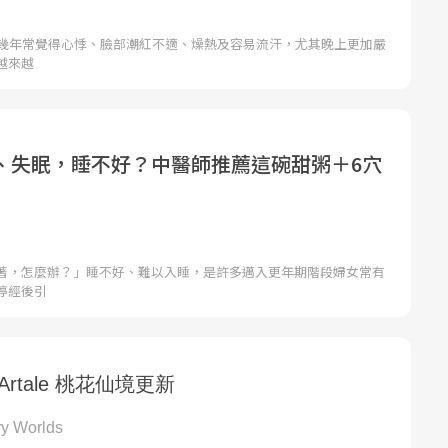
近幾年常覺得心悸、臉部潮紅不適、燥熱及容易流汗，尤其晚上更加嚴
越來越
、失眠，睡不好？中醫師推薦這碗甜粥＋6穴
著，怎麼辦？」睡不好、難以入睡，是許多邁入更年期階段婦女常有
停經後引