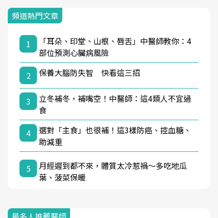
頻道熱門文章
「耳朵、印堂、山根、唇舌」中醫師教你：4
1
部位預測心臟病風險
保養大腦防失智 快看這三招
2
立冬補冬，補嘴空！中醫師：這4類人不宜過
3
食
選對「主食」也很補！這3樣防癌、控血糖、
4
助減重
月經遲到都不來，體質太冷惹禍〜多吃地瓜
5
葉、菠菜保暖
最多人推薦醫師