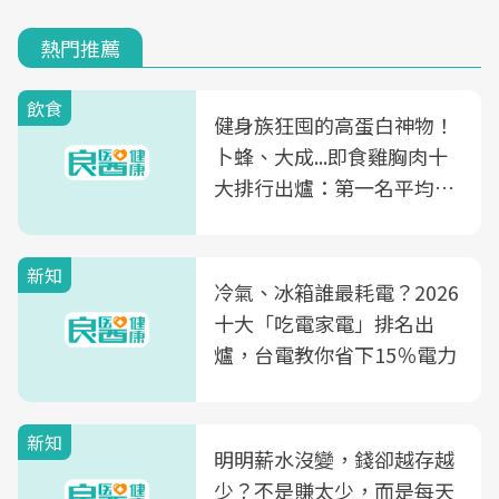
熱門推薦
飲食
健身族狂囤的高蛋白神物！
卜蜂、大成...即食雞胸肉十
大排行出爐：第一名平均一
片不到50元
新知
冷氣、冰箱誰最耗電？2026
十大「吃電家電」排名出
爐，台電教你省下15％電力
新知
明明薪水沒變，錢卻越存越
少？不是賺太少，而是每天