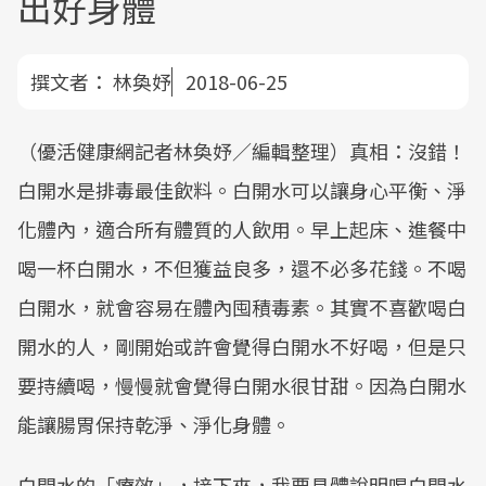
出好身體
撰文者：
林奐妤
2018-06-25
（優活健康網記者林奐妤／編輯整理）真相：沒錯！
白開水是排毒最佳飲料。白開水可以讓身心平衡、淨
化體內，適合所有體質的人飲用。早上起床、進餐中
喝一杯白開水，不但獲益良多，還不必多花錢。不喝
白開水，就會容易在體內囤積毒素。其實不喜歡喝白
開水的人，剛開始或許會覺得白開水不好喝，但是只
要持續喝，慢慢就會覺得白開水很甘甜。因為白開水
能讓腸胃保持乾淨、淨化身體。
白開水的「療效」，接下來，我要具體說明喝白開水