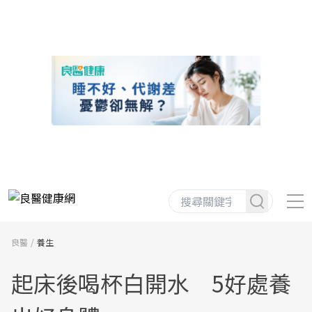
良醫
養生
起床後喝杯白開水 5好處養