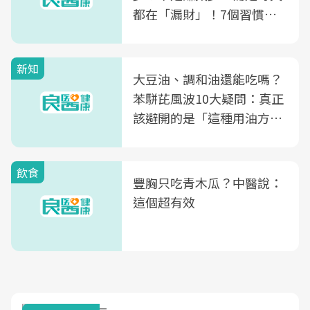
都在「漏財」！7個習慣一
次看
新知
大豆油、調和油還能吃嗎？
苯駢芘風波10大疑問：真正
該避開的是「這種用油方
式」
飲食
豐胸只吃青木瓜？中醫說：
這個超有效