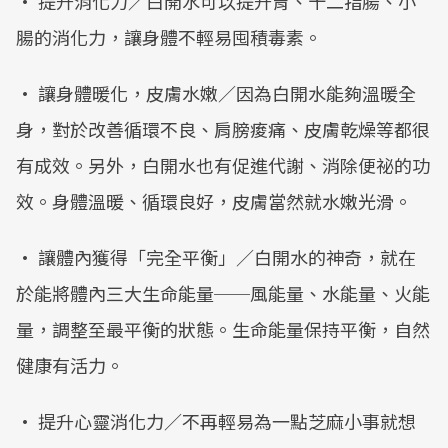
• 提升消化力／白開水可以提升胃、十二指腸、小
Mute
腸的消化力，讓身體不輕易囤積毒素。
• 讓身體暖化，皮膚水嫩／因為白開水能夠溫暖全
身，對於改善循環不良、肩膀痠痛、皮膚乾燥等都很
有成效。另外，白開水也有促進代謝、消除便祕的功
效。身體溫暖、循環良好，皮膚當然就水嫩光滑。
• 讓體內獲得「完全平衡」／白開水的神奇，就在
於能將體內三大生命能量──風能量、水能量、火能
量，調整至最平衡的狀態。生命能量保持平衡，自然
健康有活力。
• 提升心靈消化力／不再輕易為一點芝麻小事就想