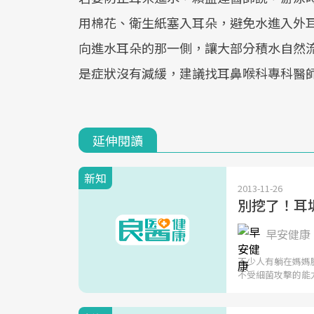
用棉花、衛生紙塞入耳朵，避免水進入外
向進水耳朵的那一側，讓大部分積水自然
是症狀沒有減緩，建議找耳鼻喉科專科醫
延伸閱讀
新知
2013-11-26
別挖了！耳
早安健康 
不少人有躺在媽媽
不受細菌攻擊的能