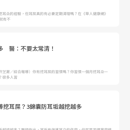
挖耳朵的經驗，但耳屎真的有必要定期清理嗎？在《華人健康網》
，就有不
多 醫：不要太常清！
許芝菁／綜合報導）你有挖耳屎的習慣嗎？你習慣一個月挖耳朵一
？很多人習
棒挖耳屎？3錦囊防耳垢越挖越多
垢越挖越多？醫師指出，耳垢有保護耳朵的作用，但民眾習慣常用棉