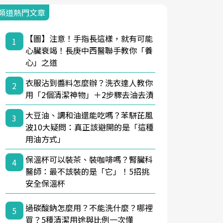
頻道熱門文章
【圖】注意！手指長這樣，就有可能
1
心臟衰竭！長庚中西醫聯手教你「養
心」之道
衣服沾到醬料怎麼辦？洗衣達人教你
2
用「2個清潔神物」＋2步驟去油去漬
大豆油、調和油還能吃嗎？苯駢芘風
3
波10大疑問：真正該避開的是「這種
用油方式」
保溫杯可以裝茶、裝咖啡嗎？腎臟科
4
醫師：最不該裝的是「它」！5招挑
安全保溫杯
過碳酸鈉怎麼用？不能洗什麼？哪裡
5
買？5種清潔用途與比例一次懂