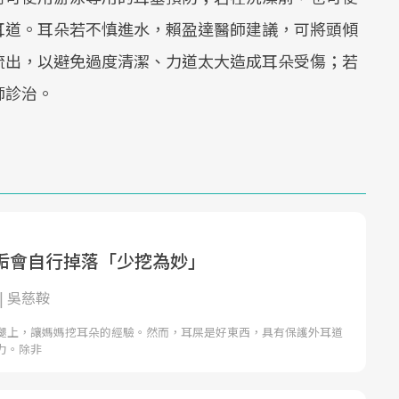
耳道。耳朵若不慎進水，賴盈達醫師建議，可將頭傾
流出，以避免過度清潔、力道太大造成耳朵受傷；若
師診治。
垢會自行掉落「少挖為妙」
| 吳慈鞍
腿上，讓媽媽挖耳朵的經驗。然而，耳屎是好東西，具有保護外耳道
力。除非