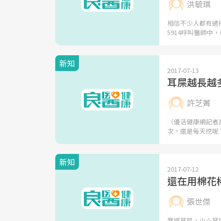
洪毓琪
相信不少人都有過
5914呼叫醫師中
新知
2017-07-13
耳屎越長越
許芝菁
（優活健康網記者
次，還是每天挖呢
新知
2017-07-12
還在用棉花
張世傑
常挖耳屎，小心耳