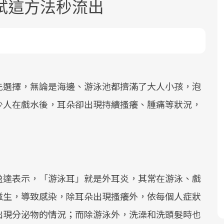
試這方法秒流出
先選擇，無論是海邊、游泳池都擠滿了大人小孩，泡
面對超高齡社會的浪潮，台灣正在快速
2025年，就到良醫生活祭體驗「一站式
良醫健康網從「換季的身體變化」出
少人在戲水後，耳朵卻出現持續搔癢、腫痛等狀況，
邁向「健康照護」的新時代。隨著國家
健康新生活」，從講座、體驗到運動，
發，透過醫學觀點與日常感受的對話，
政策如「健康台灣推動委員會」與「長
全面啟動你的健康革命！
建立對亞健康的認知，進而引導實際的
照3.0」的推進，「預防醫學」已成全民
改善行動。
關注的核心議題。然而，健檢不只是醫
療院所的服務，更是民眾了解自身健康
盈達表示，「游泳耳」就是外耳炎，其常在游泳、戲
狀況、啟動健康管理的重要起點。
滋生，導致感染，除耳朵出現搔癢外，依每個人症狀
前往專題
前往專題
前往專題
出現分泌物的情況；而除游泳外，洗澡和洗頭髮時也