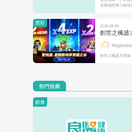
花棒或挖耳勺掏耳
熱門推薦
飲食