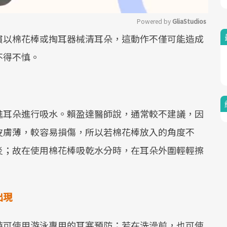
Powered by 
GliaStudios
慣以棉花棒或掏耳器械清耳朵，這動作不僅可能造成
Mute
不得不慎。
進耳朵進行吸水。賴盈達醫師說，通常較不建議，因
皮膚薄，較容易損傷，所以若棉花棒放入的角度不
炎；故在使用棉花棒吸乾水分時，在耳朵外圍輕輕擦
出現
時可使用游泳專用的耳塞預防；若在洗澡前，也可使