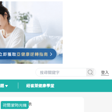
登入
專題
紐崔萊健康學堂
荷爾蒙時光機
2025健檢