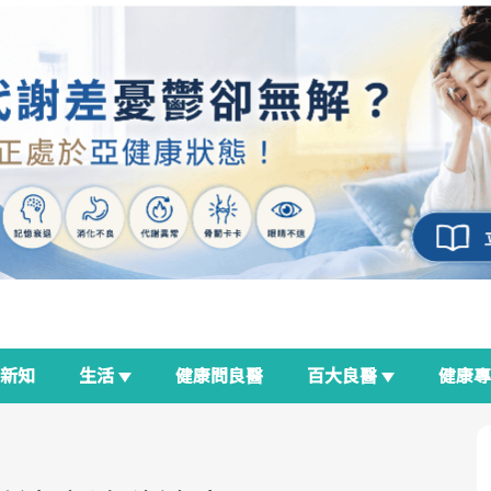
新知
生活
健康問良醫
百大良醫
健康
良醫生活祭
我與健康韌性的距離