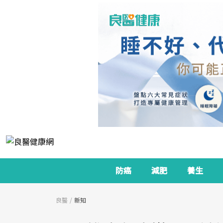
防癌
減肥
養生
良醫
新知