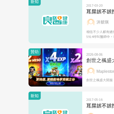
新知
2017-03-20
耳屎該不該
洪毓琪
相信不少人都有過
5914呼叫醫師中
新知
2017-05-16
耳屎該不該