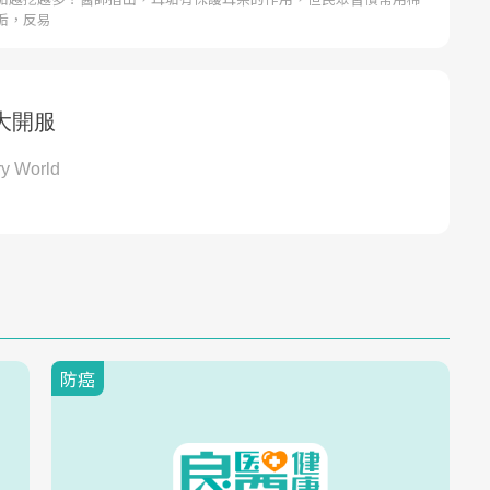
垢，反易
防癌