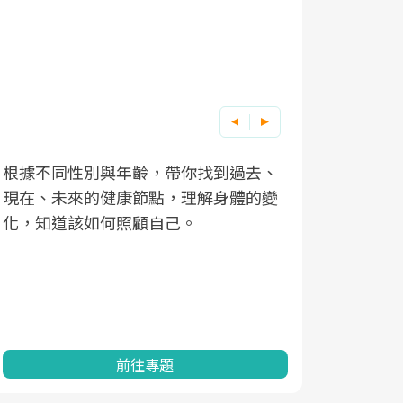
根據不同性別與年齡，帶你找到過去、
因應超高齡
現在、未來的健康節點，理解身體的變
「2025
化，知道該如何照顧自己。
康促進為目
民眾健康的
查、數據分
一起成為台
前往專題