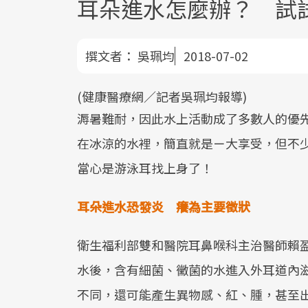
耳朵進水怎麼辦？ 試
撰文者：
吳珮均
2018-07-02
(健康醫療網／記者吳珮均報導)
溽暑難耐，因此水上活動成了多數人的優
在冰涼的水裡，簡直就是ㄧ大享受，但不
當心是游泳耳找上身了！
耳朵進水恐發炎 癢為主要徵狀
衛生福利部雙和醫院耳鼻喉科主治醫師賴
水後，含有細菌、黴菌的水進入外耳道內
不同，還可能產生異物感、紅、腫，甚至