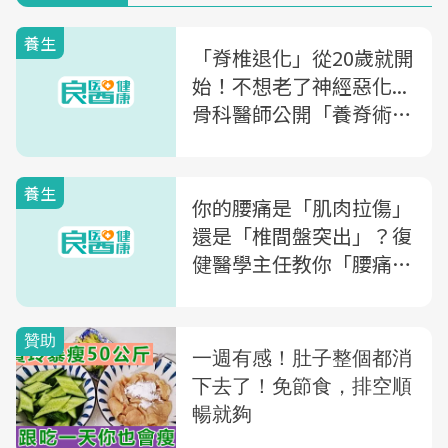
養生
「脊椎退化」從20歲就開
始！不想老了神經惡化...
骨科醫師公開「養脊術」
改善疼痛、抗老化
養生
你的腰痛是「肌肉拉傷」
還是「椎間盤突出」？復
健醫學主任教你「腰痛自
癒法」改善