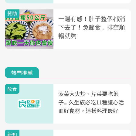
熱門推薦
飲食
菠菜大火炒、芹菜要吃葉
子....久坐族必吃11種護心活
血好食材，這樣料理最好
新知