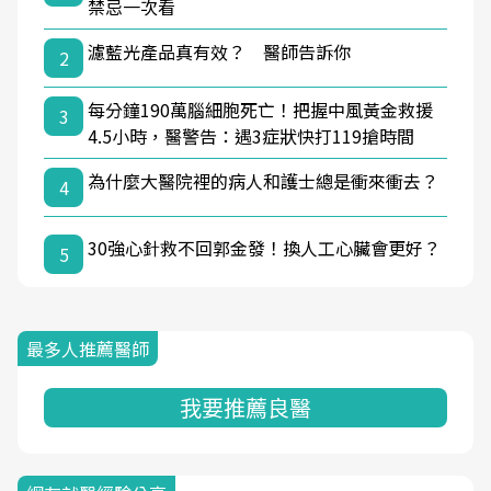
禁忌一次看
濾藍光產品真有效？ 醫師告訴你
2
每分鐘190萬腦細胞死亡！把握中風黃金救援
3
4.5小時，醫警告：遇3症狀快打119搶時間
為什麼大醫院裡的病人和護士總是衝來衝去？
4
30強心針救不回郭金發！換人工心臟會更好？
5
最多人推薦醫師
我要推薦良醫