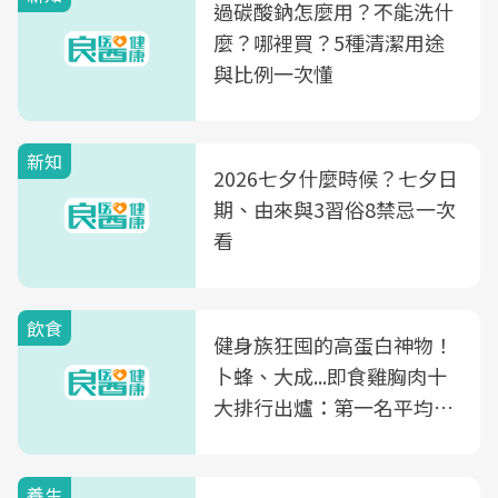
過碳酸鈉怎麼用？不能洗什
麼？哪裡買？5種清潔用途
與比例一次懂
新知
2026七夕什麼時候？七夕日
期、由來與3習俗8禁忌一次
看
飲食
健身族狂囤的高蛋白神物！
卜蜂、大成...即食雞胸肉十
大排行出爐：第一名平均一
片不到50元
養生