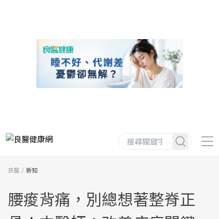
良醫
新知
腰痠背痛，別總想著整脊正