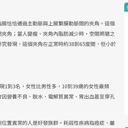
指腸恰恰通過主動脈與上腸繫膜動脈間的夾角。這個
開夾角；當人變瘦、夾角內脂肪減少時，空間將隨之
究發現，這個夾角在正常時約38到65度間，但小於
1到3名，女性比男性多，10到39歲的女性最頻
會因營養不良、脫水、電解質異常、胃出血甚至穿孔
剖位置異常的人是好發族群。耗弱性疾病指癌症、嚴