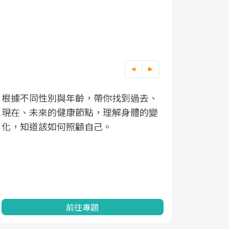
根據不同性別與年齡，帶你找到過去、
因應超高齡
現在、未來的健康節點，理解身體的變
「2025
化，知道該如何照顧自己。
康促進為目
民眾健康的
查、數據分
一起成為台
前往專題