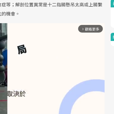
食症等；解剖位置異常是十二指腸懸吊太高或上腸繫
住的機會。
觀看更多
arrow_forward_ios