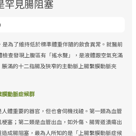
是罕見腸阻塞
0
，是為了維持低於標準體重伴隨的飲食異常。就醫前
體檢查發現上腹區有「搖水聲」，是液體跟空氣充滿
面對超高齡社會的浪潮，台灣正在快速
2025年，就到良醫生活祭體驗「一站式
良醫健康網從「換季的身體變化」出
，脹滿的十二指腸及狹窄的主動脈上腸繫膜動脈夾
邁向「健康照護」的新時代。隨著國家
健康新生活」，從講座、體驗到運動，
發，透過醫學觀點與日常感受的對話，
政策如「健康台灣推動委員會」與「長
全面啟動你的健康革命！
建立對亞健康的認知，進而引導實際的
照3.0」的推進，「預防醫學」已成全民
改善行動。
關注的核心議題。然而，健檢不只是醫
繫膜動脈症候群
療院所的服務，更是民眾了解自身健康
狀況、啟動健康管理的重要起點。
是人體重要的器官，但也會伺機找碴。第一類為血管
肌梗塞；第二類是血管出血，如外傷、腸胃道潰瘍出
前往專題
前往專題
前往專題
道造成腸阻塞，最為人所知的是「上腸繫膜動脈症候