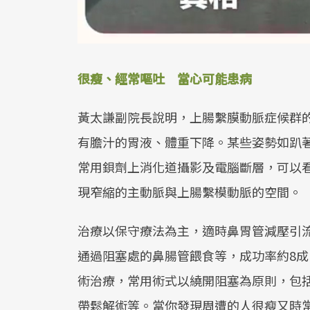
很瘦、經常嘔吐 當心可能患病
黃太謙副院長說明，上腸繫膜動脈症候群
有膽汁的胃液、體重下降。某些姿勢如趴
常用鋇劑上消化道攝影及電腦斷層，可以
現窄縮的主動脈與上腸繫模動脈的空間。
治療以保守療法為主，適時鼻胃管減壓引
通過阻塞處的鼻腸管餵食等，成功率約8
術治療，常用術式以繞開阻塞為原則，包
帶鬆解術等。當你發現周遭的人很瘦又時