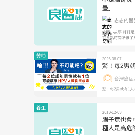
疊」
志志的醫
診間小故事 軒軒
有多點時間陪孩子
養生
2019-12-09
腸子竟也會
種人是高危