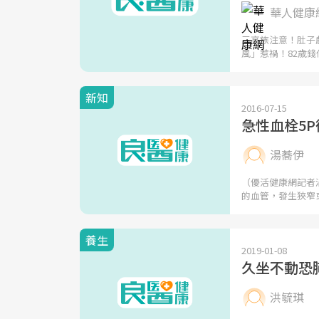
華人健康
三高族注意！肚子
風」惹禍！82歲錢
新知
2016-07-15
急性血栓5
湯蕎伊
（優活健康網記者
的血管，發生狹窄
養生
2019-01-08
久坐不動恐
洪毓琪