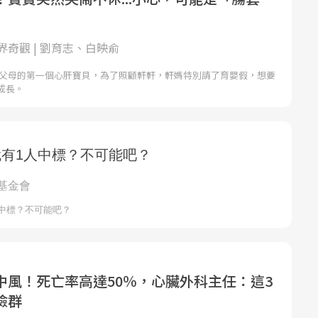
界奇觀 | 劉育志、白映俞
是父母的第一個心肝寶貝，為了照顧軒軒，軒媽特別請了育嬰假，想要
成長。
中風！死亡率高達50％，心臟外科主任：這3
險群