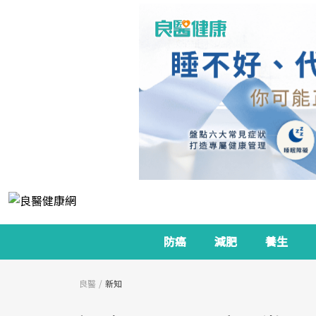
防癌
減肥
養生
良醫
新知