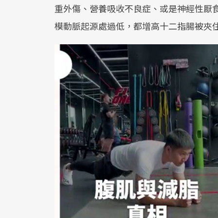
重外傷、營養吸收不良症、或是神經性厭
模動脈起源處過低，都增高十二指腸被夾