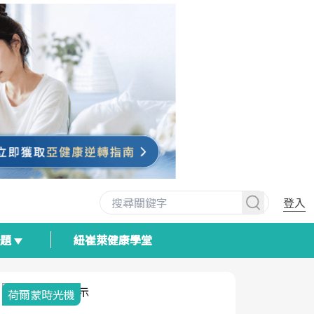
登入
專題
紐崔萊健康學堂
荷爾蒙時光機
2025健檢