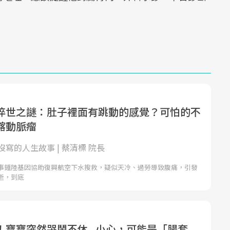
猝世之謎：肚子裡面有跳動的感覺？可怕的不
髂動脈瘤
寫的人生故事 | 蔡清標 院長
事鍾陸基因協助復興航空下水搜救，疑似天冷、過勞導致腹痛，引發
逝，到底
！寶寶突然哭鬧不休...小心，可能是「腸套