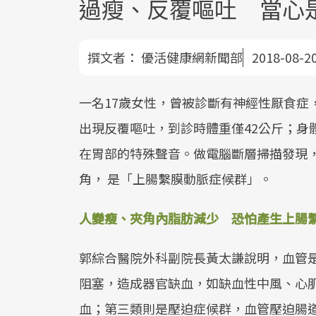
過瘦、反覆嘔吐 當心
撰文者：
優活健康網新聞部
2018-08-2
一名17歲女性，曾被診斷有神經性厭食症
出現反覆嘔吐，到診時體重僅42公斤；身
在胃部的特殊聲音。做電腦斷層掃描發現
角， 是「上腸繫膜動脈症候群」。
人變瘦、夾角內脂肪減少 恐怕產生上腸
郭綜合醫院外科副院長黃太謙說明，血管
阻塞，造成器官缺血，如缺血性中風、心
血；第三類則是壓迫症候群，血管壓迫腸