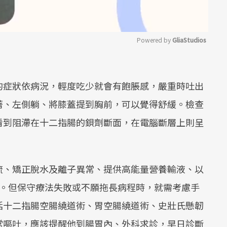
Powered by 
GliaStudios
Mute
的症狀依病況，輕度吃少就會有飽脹感，嚴重時吐出
著、左側躺、將膝蓋提到胸前，可以覺得舒緩。檢查
看到阻滯在十二指腸的鋇劑斷面，在電腦斷層上則呈
流、矯正脫水及離子異常、提供高能量營養輸液、以
成。但保守療法失敗或不願拖長病程時，就需考慮手
括十二指腸空腸繞道術、胃空腸繞道術、史壯氏懸韌
常嘔吐，應該提醒他到腸胃內、外科求診，早日診斷