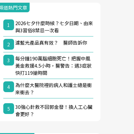
頻道熱門文章
2026七夕什麼時候？七夕日期、由來
1
與3習俗8禁忌一次看
濾藍光產品真有效？ 醫師告訴你
2
每分鐘190萬腦細胞死亡！把握中風
3
黃金救援4.5小時，醫警告：遇3症狀
快打119搶時間
為什麼大醫院裡的病人和護士總是衝
4
來衝去？
30強心針救不回郭金發！換人工心臟
5
會更好？