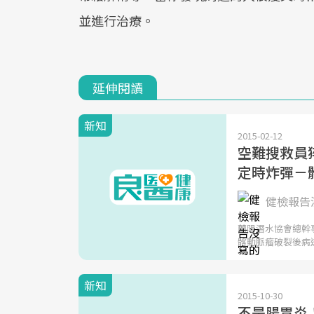
並進行治療。
延伸閱讀
新知
2015-02-12
空難搜救員
定時炸彈－
健檢報告沒
蘭陽潛水協會總幹
髂動脈瘤破裂後病
新知
2015-10-30
不是腸胃炎