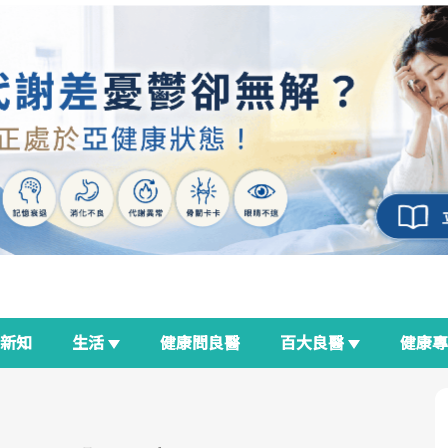
新知
生活
健康問良醫
百大良醫
健康
良醫生活祭
我與健康韌性的距離