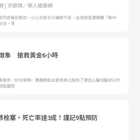
網 | 洪毓琪／華人健康網
劇烈疼痛別輕忽，小心恐是水分攝取不足，血液過度濃稠釀「腸中
伯伯，某
P徵象 搶救黃金6小時
湯蕎伊／綜合報導）週邊動脈血管疾病泛指除了通往心臟或腦部以外
或阻塞問
肺栓塞，死亡率達3成！謹記9點預防