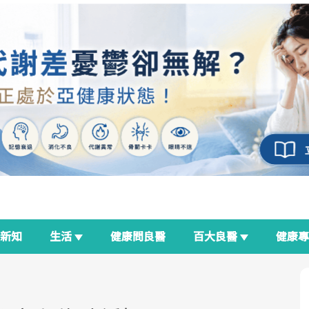
新知
生活
健康問良醫
百大良醫
健康
良醫生活祭
我與健康韌性的距離