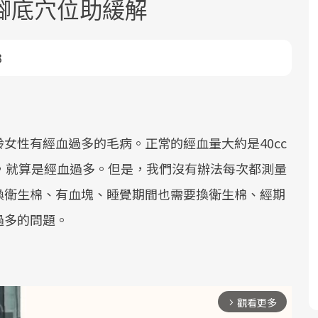
腳底穴位助緩解
3
面對超高齡社會的浪潮，台灣正在快速
2025年，就到良醫生活祭體驗「一站式
良醫健康網從「換季的身體變化」出
女性有經血過多的毛病。正常的經血量大約是40cc
邁向「健康照護」的新時代。隨著國家
健康新生活」，從講座、體驗到運動，
發，透過醫學觀點與日常感受的對話，
c，就算是經血過多。但是，我們沒有辦法每次都測量
政策如「健康台灣推動委員會」與「長
全面啟動你的健康革命！
建立對亞健康的認知，進而引導實際的
換衛生棉、有血塊、睡覺期間也需要換衛生棉、經期
照3.0」的推進，「預防醫學」已成全民
改善行動。
關注的核心議題。然而，健檢不只是醫
過多的問題。
療院所的服務，更是民眾了解自身健康
狀況、啟動健康管理的重要起點。
前往專題
前往專題
前往專題
觀看更多
arrow_forward_ios