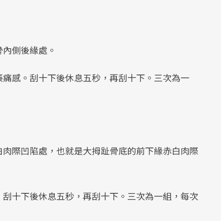
骨內側後緣處。
脹痛感。刮十下後休息五秒，再刮十下。三次為一
白肉際凹陷處，也就是大拇趾骨底的前下緣赤白肉際
。刮十下後休息五秒，再刮十下。三次為一組，每次