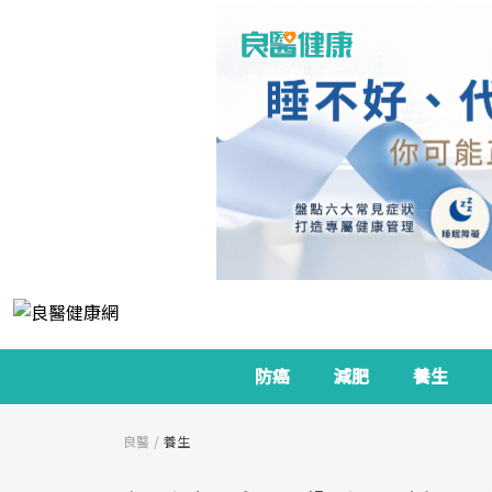
防癌
減肥
養生
良醫
養生