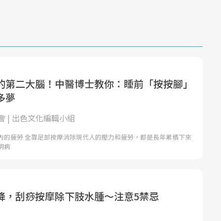
的第二大腦！中醫博士教你：睡前「按按腳」
多夢
 | 出色文化編輯小組
內的疲勞 全靠足部按摩消除現代人的壓力和疲勞，都是長年累積下來
明病
降，刮痧按摩除下肢水腫～注意5禁忌