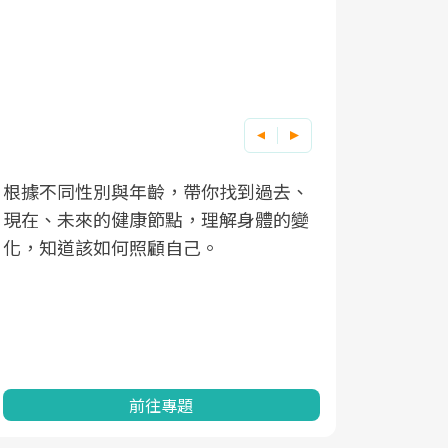
根據不同性別與年齡，帶你找到過去、
因應超高齡
現在、未來的健康節點，理解身體的變
「2025
化，知道該如何照顧自己。
康促進為目
民眾健康的
查、數據分
一起成為台
前往專題