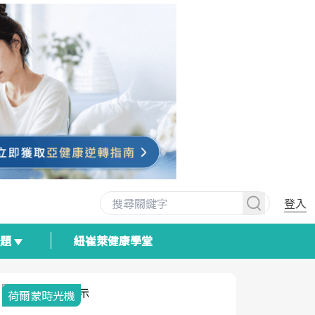
登入
專題
紐崔萊健康學堂
荷爾蒙時光機
2025健檢