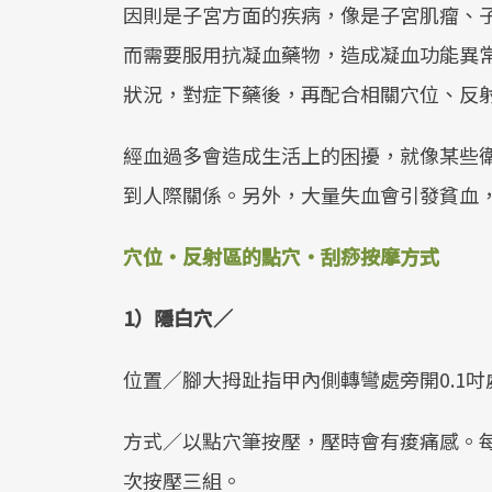
因則是子宮方面的疾病，像是子宮肌瘤、
而需要服用抗凝血藥物，造成凝血功能異
狀況，對症下藥後，再配合相關穴位、反
經血過多會造成生活上的困擾，就像某些
到人際關係。另外，大量失血會引發貧血
穴位‧反射區的點穴‧刮痧按摩方式
1）隱白穴／
位置／腳大拇趾指甲內側轉彎處旁開0.1吋
方式／以點穴筆按壓，壓時會有痠痛感。
次按壓三組。