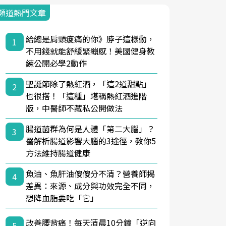
頻道熱門文章
給總是肩頸痠痛的你》脖子這樣動，
1
不用錢就能舒緩緊繃感！美國健身教
練公開必學2動作
聖誕節除了熱紅酒，「這2道甜點」
2
也很搭！「這種」堪稱熱紅酒進階
版，中醫師不藏私公開做法
腸道菌群為何是人體「第二大腦」？
3
醫解析腸道影響大腦的3途徑，教你5
方法維持腸道健康
魚油、魚肝油傻傻分不清？營養師揭
4
差異：來源、成分與功效完全不同，
想降血脂要吃「它」
改善腰背痛！每天清晨10分鐘「逆向
5