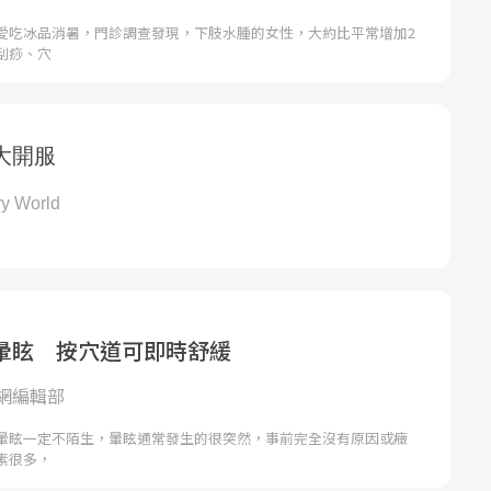
愛吃冰品消暑，門診調查發現，下肢水腫的女性，大約比平常增加2
刮痧、穴
暈眩 按穴道可即時舒緩
網編輯部
暈眩一定不陌生，暈眩通常發生的很突然，事前完全沒有原因或癥
素很多，