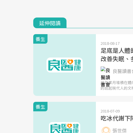
延伸閱讀
養生
2018-08-17
足底是人體
改善失眠、
良醫讀書會
經年累月堆積在體
的說起現代人的文
養生
2018-07-09
吃冰代謝下
張世傑