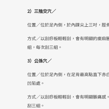
2）三陰交穴／
位置／位於足內側，於內踝尖上三吋，脛
方式／以刮痧板輕輕刮，會有明顯的痠麻
組，每次刮三組。
3）公孫穴／
位置／位於足內側，在足背最高點直下赤
凹陷處。
方式／以刮痧板輕輕刮，會有明顯脹痛感
刮三組。