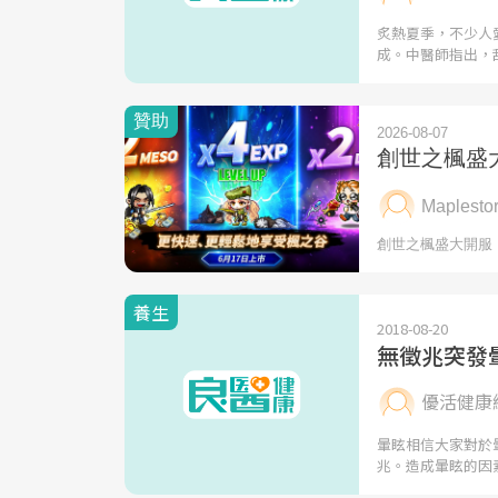
炙熱夏季，不少人
成。中醫師指出，
養生
2018-08-20
無徵兆突發
優活健康
暈眩相信大家對於
兆。造成暈眩的因