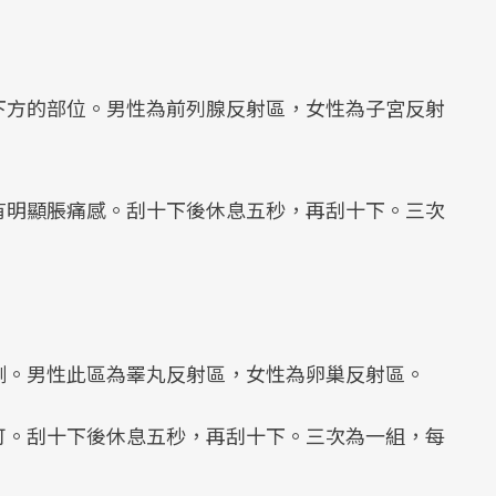
下方的部位。男性為前列腺反射區，女性為子宮反射
有明顯脹痛感。刮十下後休息五秒，再刮十下。三次
側。男性此區為睪丸反射區，女性為卵巢反射區。
可。刮十下後休息五秒，再刮十下。三次為一組，每