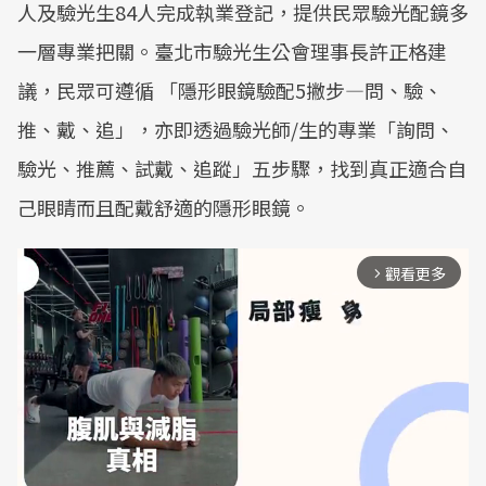
人及驗光生84人完成執業登記，提供民眾驗光配鏡多
一層專業把關。臺北市驗光生公會理事長許正格建
議，民眾可遵循 「隱形眼鏡驗配5撇步—問、驗、
推、戴、追」，亦即透過驗光師/生的專業「詢問、
驗光、推薦、試戴、追蹤」五步驟，找到真正適合自
己眼睛而且配戴舒適的隱形眼鏡。
觀看更多
arrow_forward_ios