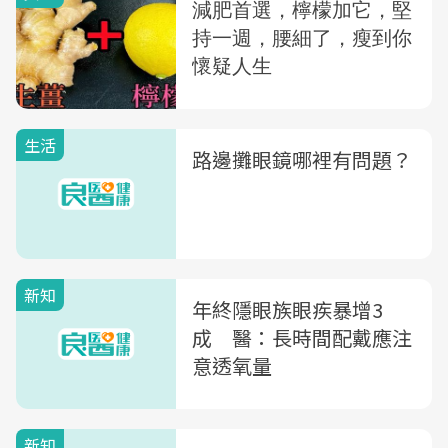
生活
路邊攤眼鏡哪裡有問題？
新知
年終隱眼族眼疾暴增3
成 醫：長時間配戴應注
意透氧量
新知