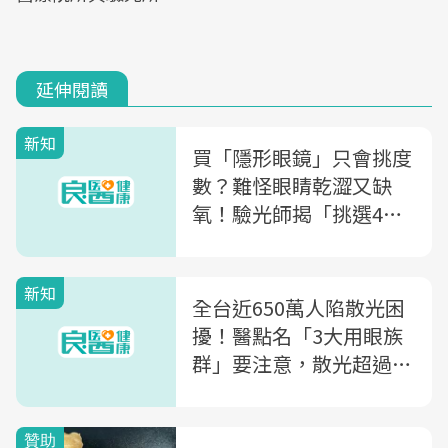
延伸閱讀
新知
買「隱形眼鏡」只會挑度
數？難怪眼睛乾澀又缺
氧！驗光師揭「挑選4關
鍵」
新知
全台近650萬人陷散光困
擾！醫點名「3大用眼族
群」要注意，散光超過
「●●度」建議矯正