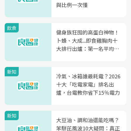
與比例一次懂
飲食
健身族狂囤的高蛋白神物！
卜蜂、大成...即食雞胸肉十
大排行出爐：第一名平均一
片不到50元
新知
冷氣、冰箱誰最耗電？2026
十大「吃電家電」排名出
爐，台電教你省下15％電力
新知
大豆油、調和油還能吃嗎？
苯駢芘風波10大疑問：真正