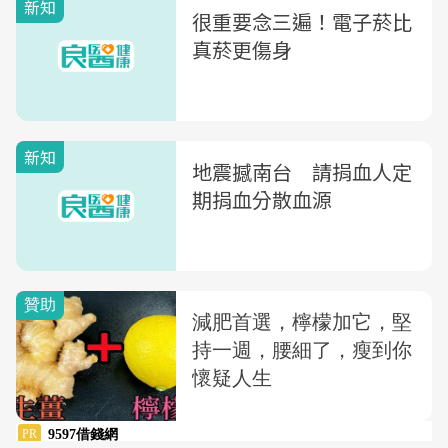
新知
很重要念三遍！電子菸比
真菸更傷身
新知
地震撼南台 請捐血人定
期捐血分散血源