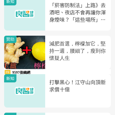
新知
「菸害防制法」上路》去
酒吧、夜店不會再讓你渾
身煙味？「這些場所」全
面禁菸，修法5大重點一
次看
新知
打擊黑心！江守山向頂新
求償十億