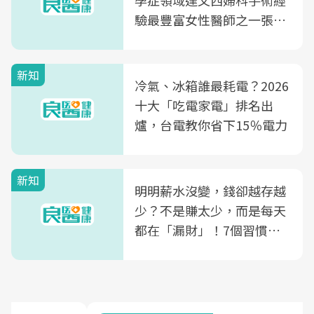
孕症領域達文西婦科手術經
驗最豐富女性醫師之一張永
玲領軍，打造全台首創「生
殖銀行概念形象館」，攜手
新知
光田醫院建構360度女性健
冷氣、冰箱誰最耗電？2026
康照護生態圈
十大「吃電家電」排名出
爐，台電教你省下15％電力
新知
明明薪水沒變，錢卻越存越
少？不是賺太少，而是每天
都在「漏財」！7個習慣一
次看