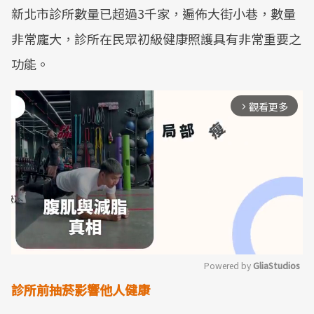
新北市診所數量已超過3千家，遍佈大街小巷，數量
非常龐大，診所在民眾初級健康照護具有非常重要之
功能。
觀看更多
arrow_forward_ios
Powered by 
GliaStudios
診所前抽菸影響他人健康
Mute