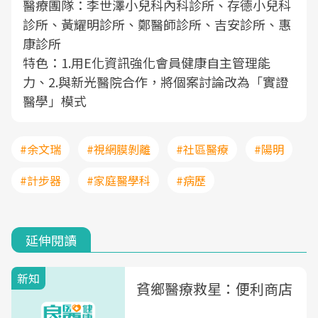
醫療團隊：李世澤小兒科內科診所、存德小兒科
診所、黃耀明診所、鄭醫師診所、吉安診所、惠
康診所
特色：1.用E化資訊強化會員健康自主管理能
力、2.與新光醫院合作，將個案討論改為「實證
醫學」模式
#余文瑞
#視網膜剝離
#社區醫療
#陽明
#計步器
#家庭醫學科
#病歷
延伸閱讀
新知
貧鄉醫療救星：便利商店