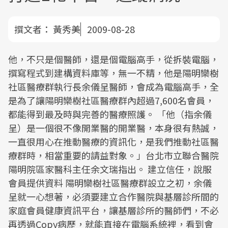
撰文者：
黃秀美
2009-08-28
他，不只是個醫師，還是個電腦高手，從拆裝電腦，
撰寫程式到建構資料庫等，無一不精，他是陽明欒樹
社區醫療群執行長余儀呈醫師，會成為電腦高手，全
是為了讓陽明欒樹社區醫療群內超過7,600名會員，
都能得到最及時與完善的醫療照護。 「他（指余儀
呈）是一個很不像開業醫的開業醫，本身很有熱誠，
一直很用心在推動醫療的資訊化，是我們推動社區醫
療群時，相當重要的請益對象。」台北市立聯合醫院
陽明院區家醫科主任余文瑞指出。 建立信任，說服
會員提供資料 陽明欒樹社區醫療群設立之初，余儀
呈就一心想著，必須要建立合作醫院與基層診所間的
家庭會員健康資訊平台，讓基層診所的醫師們，不必
再透過Copy病歷，就能直接在電腦系統裡，看到會