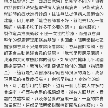
與以往健保只是「面對面就醫」是完全不同的。後者
由於醫師無法完整取得病人病歷與病史，只能就病人
就診時的症狀進行診療，往往無法提供病人最適合的
建議，因此形成「這位醫師看不好，就跑去找另一位
醫師，結果多吃了許多不必要的藥。」 自掏腰包，
製作道具推廣衛教 不僅一次性的診療，而是以會員
整年的健康管理服務為基礎，也因此，陽明欒樹社區
醫療群會員不只是來診所看診時，會與醫師接觸，醫
師更會主動追蹤會員的健康。「我常常與民眾溝通，
我跟你共同來照顧你的健康，如果你的健康比平均國
民還要更好，我可以得到健保局給付的回饋（指獎勵
金）。這就是社區醫療群家庭醫師扮演的角色，我發
現民眾的接受度很高。」余儀呈指出。 走進他的診
所，除了看診用的診間外，還有一個比診間大許多的
會議室，裡面有完整的視聽設備，還有人體器官、骨
骼的立體模型，以及像營養教室般一盤、一盤的飲食
熱量模型，這都是陽明欒樹醫療群團隊自掏腰包，為