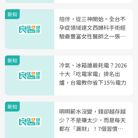
新知
陪伴，從三神開始。全台不
孕症領域達文西婦科手術經
驗最豐富女性醫師之一張永
玲領軍，打造全台首創「生
殖銀行概念形象館」，攜手
新知
光田醫院建構360度女性健
冷氣、冰箱誰最耗電？2026
康照護生態圈
十大「吃電家電」排名出
爐，台電教你省下15％電力
新知
明明薪水沒變，錢卻越存越
少？不是賺太少，而是每天
都在「漏財」！7個習慣一
次看