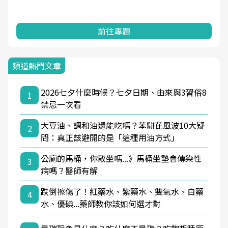
前往專題
頻道熱門文章
2026七夕什麼時候？七夕日期、由來與3習俗8
1
禁忌一次看
大豆油、調和油還能吃嗎？苯駢芘風波10大疑
2
問：真正該避開的是「這種用油方式」
公廁的馬桶，你敢坐嗎...》馬桶坐墊會傳染性
3
病嗎？醫師有解
跌倒擦傷了！紅藥水、紫藥水、雙氧水、白藥
4
水、優碘...藥師教你該如何選才對