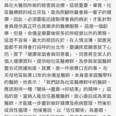
員在大醫院所做的檢查與治療。這很重要，畢竟，社
區醫療群的成立宗旨，是為照顧所屬會員一輩子的健
康，因此，必須要能迅速取得會員的病史，才能針對
會員提供真正符合其需求的醫療服務。 這是一個創
舉，但是，余儀呈需要做很多診所經營以外的業務。
這並不容易，最大的原因在於，在人情淡薄，鄰居見
面都不見得會打招呼的台北市，要讓民眾願意放下心
防，簽下「健康家庭會員同意書」，同意將全家人的
個人健康資料，提供給社區醫療群，及參與家庭醫師
整合式照護制度，其實，是一件很費口舌的事。 在
天母地區執業13年的余儀呈醫師，本身是家庭醫學科
的醫師，他表示：「我們認為社區醫療群中的醫師，
應該抱持一種『關係→盡責→好結果』的精神。」這
指的是，當病人能信任基層醫師，放心委託成為家庭
醫師，才能進一步盡到做好健康及疾病管理，然後形
成良性循環。 他接著說，以「信任關係」為基礎，