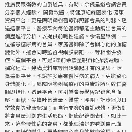
推廣民眾衛教的自製道具，有時，余儀呈還會請會員
分享個人經驗。 開發軟體，將健康紀錄圖表化 健康
資訊平台，更是陽明欒樹醫療群照顧會員的利器。透
過這個平台，醫療群內每位醫師都能主動調出會員的
病歷進行分析，以提供前瞻性建議。余儀呈舉例，一
位罹患糖尿病的會員，家庭醫師除了會關心他的血糖
變化外，還會同時監督視網膜剝離……等相關併發
症。這個平台，可是6年前余儀呈親自從拆裝電腦、
撰寫程式、建構資料庫等開始學起才有的成果。 因
為這個平台，也讓許多患有慢性病的病人，更能留心
身體變化。同屬陽明欒樹醫療群的惠康診所柯敦仁醫
師即指出，透過平台，可引導會員學習記錄包含血
壓、血糖、尖峰吐氣流量、體重、腰圍、計步器與日
常飲食等健康紀錄；而自行開發的資訊軟體，更做到
將會員量測到的生活形態、健康紀錄圖表化，如此一
來，這些慢性病的會員，都能很清楚的看到自己血
壓、血糖的變化，更能夠關心自我的健康管理。不只