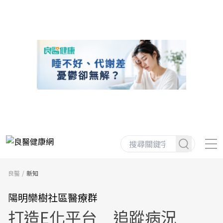
良醫
新知
陽明欒樹社區醫療群
打造E化平台 追蹤病況