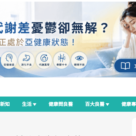
新知
生活
健康問良醫
百大良醫
健康
良醫生活祭
我與健康韌性的距離