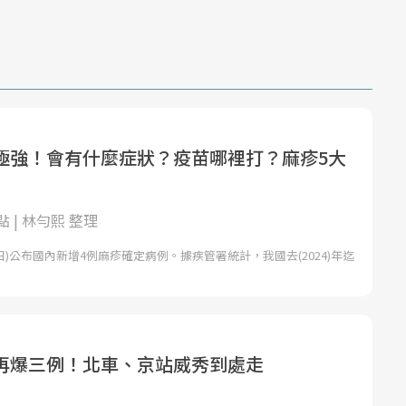
極強！會有什麼症狀？疫苗哪裡打？麻疹5大
 | 林勻熙 整理
日)公布國內新增4例麻疹確定病例。據疾管署統計，我國去(2024)年迄
再爆三例！北車、京站威秀到處走