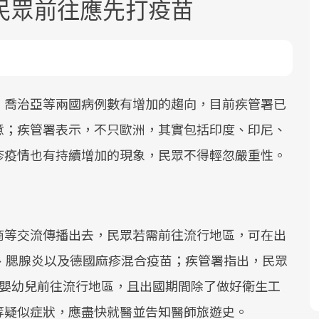
民眾前往應先打疫苗
、喬治亞等兩國病例數有增加的趨向，目前疾管署已
意；疾管署表示，不只歐洲，其實包括印度、印尼、
面對超高齡社會的浪潮，台灣正在快速
2025年，就到良醫生活祭體驗「一站式
良醫健康網從「換季的身體變化」出
疹疫情也有持續增加的現象，民眾不得輕忽嚴重性。
邁向「健康照護」的新時代。隨著國家
健康新生活」，從講座、體驗到運動，
發，透過醫學觀點與日常感受的對話，
政策如「健康台灣推動委員會」與「長
全面啟動你的健康革命！
建立對亞健康的認知，進而引導實際的
照3.0」的推進，「預防醫學」已成全民
改善行動。
關注的核心議題。然而，健檢不只是醫
商等交流傳播出去，民眾若需前往流行地區，可在出
療院所的服務，更是民眾了解自身健康
狀況、啟動健康管理的重要起點。
、腮腺炎以及德國麻疹混合疫苗；疾管署指出，民眾
的嬰幼兒前往流行地區，且出國期間除了做好衛生工
前往專題
前往專題
前往專題
等疑似症狀，應盡快就醫並告知醫師旅遊史。