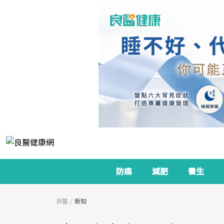
防癌
減肥
養生
良醫
新知