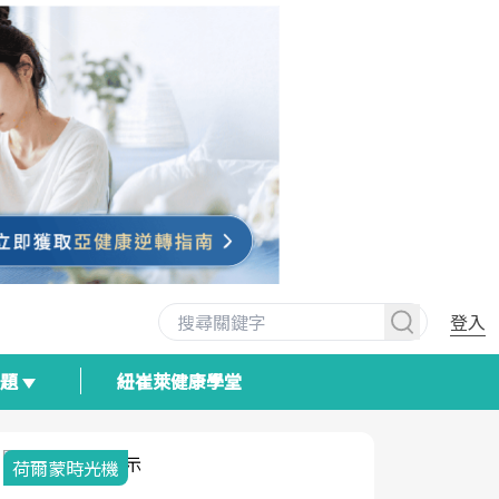
登入
專題
紐崔萊健康學堂
荷爾蒙時光機
2025健檢