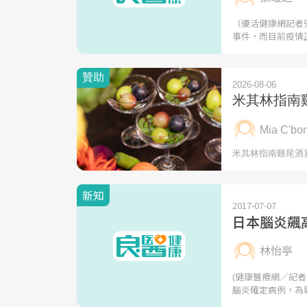
（優活健康網記者
事件，而目前疫情
新知
2017-07-07
日本腦炎飆
林怡亭
(健康醫療網／記
腦炎確定病例，為