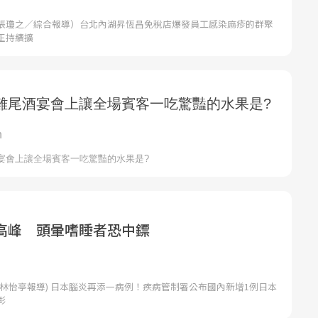
張瓊之／綜合報導）台北內湖昇恆昌免稅店爆發員工感染麻疹的群聚
正持續擴
高峰 頭暈嗜睡者恐中鏢
者林怡亭報導) 日本腦炎再添一病例！疾病管制署公布國內新增1例日本
彰