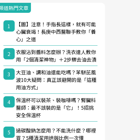
頻道熱門文章
【圖】注意！手指長這樣，就有可能
1
心臟衰竭！長庚中西醫聯手教你「養
心」之道
衣服沾到醬料怎麼辦？洗衣達人教你
2
用「2個清潔神物」＋2步驟去油去漬
大豆油、調和油還能吃嗎？苯駢芘風
3
波10大疑問：真正該避開的是「這種
用油方式」
保溫杯可以裝茶、裝咖啡嗎？腎臟科
4
醫師：最不該裝的是「它」！5招挑
安全保溫杯
過碳酸鈉怎麼用？不能洗什麼？哪裡
5
買？5種清潔用途與比例一次懂