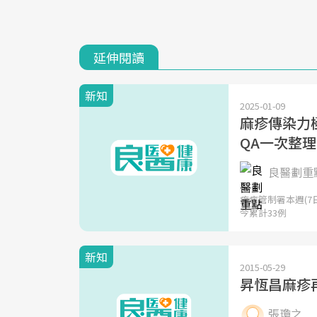
延伸閱讀
新知
2025-01-09
麻疹傳染力
QA一次整理
良醫劃重點
疾病管制署本週(7
今累計33例
新知
2015-05-29
昇恆昌麻疹
張瓊之