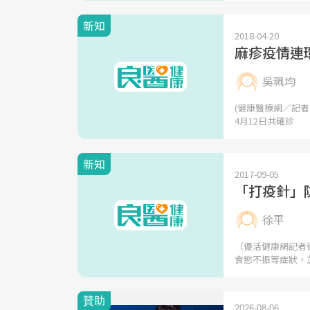
新知
2018-04-20
麻疹疫情連
吳珮均
(健康醫療網／記者
4月12日共確診
新知
2017-09-05
「打疫針」
徐平
（優活健康網記者
食慾不振等症狀，