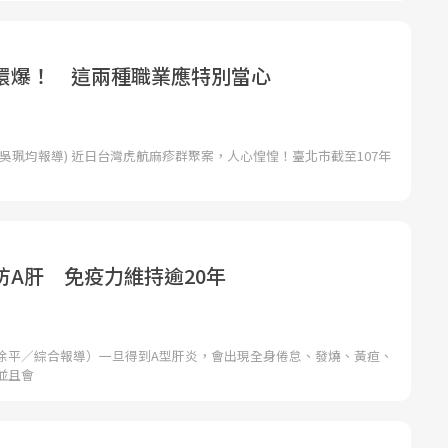
環爆！ 這兩種職業應特別當心
吳珮均報導) 近日台灣虎航麻疹群聚案，人心惶惶！臺北市截至107年
防A肝 免疫力維持逾20年
徐平／綜合報導）一旦得到A型肝炎，會出現全身倦怠、發燒、黃疸、
並且會