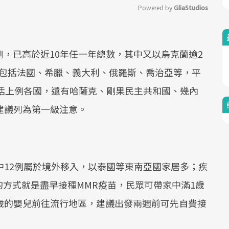
Powered by 
GliaStudios
Mute
病例，已高於近10年任一年總數，其中又以烏克蘭逾2
另外包括法國、希臘、義大利、俄羅斯、喬治亞等，平
包括上例各國，還有哈薩克、剛果民主共和國、幾內
建議列為第一級注意。
中12例屬於境外移入，以泰國等東南亞國家居多；疾
方式就是盡早接種MMR疫苗，民眾可帶家中滿1歲
歲的嬰兒前往流行地區，建議出發兩週前可先自費接