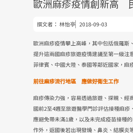
歐洲麻疹疫情創新高 
撰文者：
林怡亭
2018-09-03
歐洲麻疹疫情攀上高峰，其中包括俄羅斯
提升這兩國麻疹旅遊疫情建議至第一級注
菲律賓、中國大陸、泰國等鄰近國家，麻
前往麻疹流行地區 應做好衛生工作
麻疹傳染力強，容易透過旅遊、探親、經
國前2至4週至旅遊醫學門診評估接種麻疹
應避免帶未滿1歲，以及未完成疫苗接種
作外，返國後若出現發燒、鼻炎、結膜炎