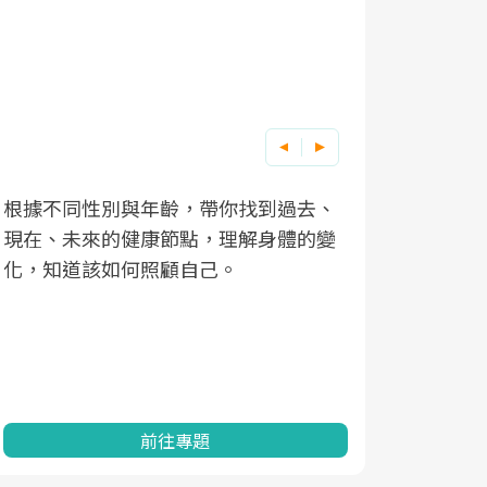
根據不同性別與年齡，帶你找到過去、
因應超高齡
現在、未來的健康節點，理解身體的變
「2025
化，知道該如何照顧自己。
康促進為目
民眾健康的
查、數據分
一起成為台
前往專題