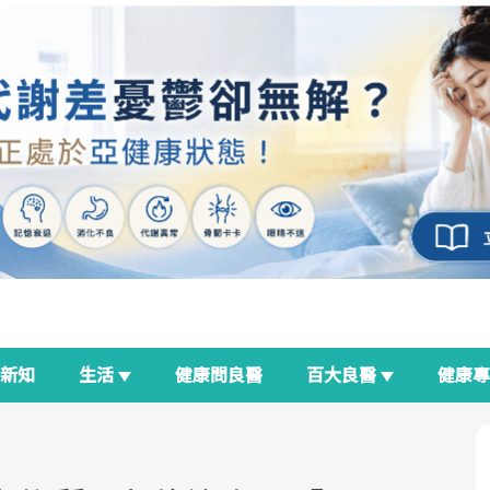
新知
生活
健康問良醫
百大良醫
健康
良醫生活祭
我與健康韌性的距離