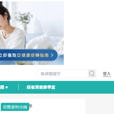
登入
專題
紐崔萊健康學堂
荷爾蒙時光機
2025健檢