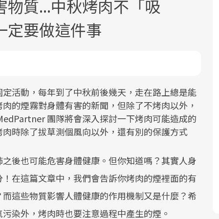
物質...中秋烤肉不「吸
一定要做這件事
固定活動，每年到了中秋前後幾天，走在路上總是能
面對超高齡社會的浪潮，台灣正在快速
2025年，就到良醫生活祭體驗「一站式
良醫健康網從「換季的身體變化」出
烤肉的煙霧對身體有害的新聞，但除了不烤肉以外，
邁向「健康照護」的新時代。隨著國家
健康新生活」，從講座、體驗到運動，
發，透過醫學觀點與日常感受的對話，
dPartner 團隊將會深入探討一下烤肉可能造成的
政策如「健康台灣推動委員會」與「長
全面啟動你的健康革命！
建立對亞健康的認知，進而引導實際的
烤肉時除了拔草測個風向以外，還有別的保護方式
照3.0」的推進，「預防醫學」已成全民
改善行動。
關注的核心議題。然而，健檢不只是醫
肺之後也可能危害身體健康。但你知道嗎？其實人身
療院所的服務，更是民眾了解自身健康
狀況、啟動健康管理的重要起點。
分！在這篇文章中，我們會告訴你烤肉的煙裡面的有
？而這些物質影響人體健康的作用機制又是什麼？希
前往專題
前往專題
前往專題
氣污染外，烤肉時也要注意過程中產生的煙。