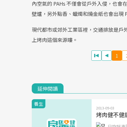
內空氣的 PAHs 不僅會從戶外入侵，也
壁爐，另外點香、蠟燭和燒金紙也會出現 PA
現代都市或郊外工業區裡，交通排放是戶外主
上烤肉這個來源嘍。
1
延伸閱讀
養生
2013-09-03
烤肉健不健
只吃好東西