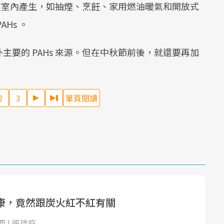
會在室內產生，如抽煙、烹飪、家用燃油暖氣和開放式
Hs 。
要的 PAHs 來源。但在中秋節前後，就還要再加
2
3
單頁閱讀
康，竟然跟炭火紅不紅有關
 | 張瑀庭