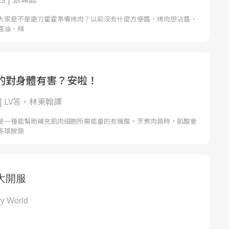
大家是不是磨刀霍霍準備烤肉？以前沒有什麼方便醬，烤肉想沾醬，
醬油、辣
的對身體有害？安啦！
 | LV答，林東翰譯
是一種能幫助補充肌肉細胞所需能量的有機酸。烹煮肉類時，肌酸會
多環胺類