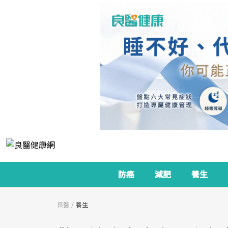
防癌
減肥
養生
良醫
養生