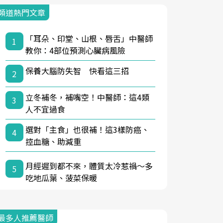
頻道熱門文章
「耳朵、印堂、山根、唇舌」中醫師
1
教你：4部位預測心臟病風險
保養大腦防失智 快看這三招
2
立冬補冬，補嘴空！中醫師：這4類
3
人不宜過食
選對「主食」也很補！這3樣防癌、
4
控血糖、助減重
月經遲到都不來，體質太冷惹禍〜多
5
吃地瓜葉、菠菜保暖
最多人推薦醫師