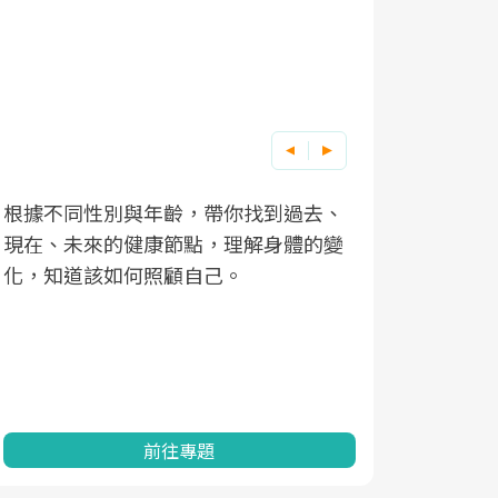
根據不同性別與年齡，帶你找到過去、
因應超高齡
現在、未來的健康節點，理解身體的變
「2025
化，知道該如何照顧自己。
康促進為目
民眾健康的
查、數據分
一起成為台
前往專題