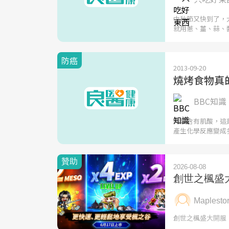
中秋節又快到了，
就用蔥、薑、蒜、
防癌
2013-09-20
燒烤食物真
BBC知識
肉類含有肌酸，這
產生化學反應變成