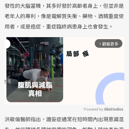
發性的大腦當機，其多好發於高齡者身上，但並非是
老年人的專利，像是電解質失衡、藥物、酒精重度使
用者，或是癌症、重症臨終病患身上也會發生。
觀看更多
arrow_forward_ios
Powered by 
GliaStudios
洪敬倫醫師指出，譫妄症通常在短時間內出現意識混
Mute