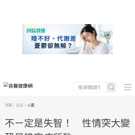
良醫
生活
心靈
不ㄧ定是失智！ 性情突大變