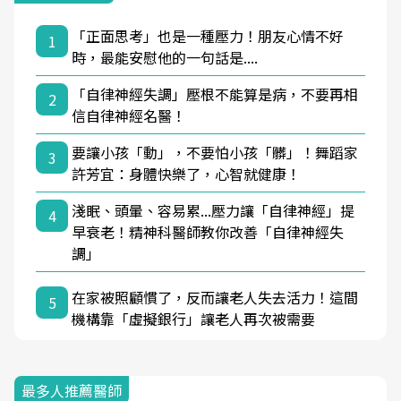
「正面思考」也是一種壓力！朋友心情不好
1
時，最能安慰他的一句話是....
「自律神經失調」壓根不能算是病，不要再相
2
信自律神經名醫！
要讓小孩「動」，不要怕小孩「髒」！舞蹈家
3
許芳宜：身體快樂了，心智就健康！
淺眠、頭暈、容易累...壓力讓「自律神經」提
4
早衰老！精神科醫師教你改善「自律神經失
調」
在家被照顧慣了，反而讓老人失去活力！這間
5
機構靠「虛擬銀行」讓老人再次被需要
最多人推薦醫師