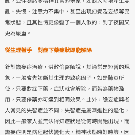
亂，並伴隨諸多精神異常的現象，如對人時地產生混
亂、失憶、注意力不集中，甚至出現幻覺及妄想等異
常狀態，且其性情更像變了一個人似的，到了夜間又
更為嚴重。
從生理著手 對症下藥症狀即能解除
針對譫妄症治療，洪敬倫醫師說，其通常是短暫的現
象，ㄧ般會先診斷其生理的致病因子，如是肺炎所
使，只要對症下藥，症狀就會解除，而若為藥物濫
用，只要停藥亦可達到相同效果。此外，瞻妄症與老
人常見的失智症並不同，失智症是屬漸進性的退化，
因此ㄧ般家人並無法得知症狀是從何時開始出現，而
譫妄症則是病程起伏變化大，精神狀態時好時壞，因