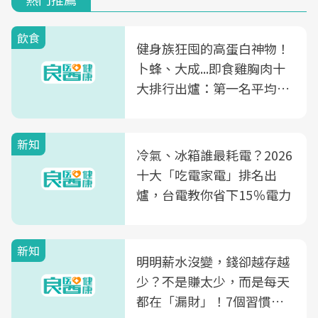
飲食
健身族狂囤的高蛋白神物！
卜蜂、大成...即食雞胸肉十
大排行出爐：第一名平均一
片不到50元
新知
冷氣、冰箱誰最耗電？2026
十大「吃電家電」排名出
爐，台電教你省下15％電力
新知
明明薪水沒變，錢卻越存越
少？不是賺太少，而是每天
都在「漏財」！7個習慣一