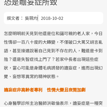
恐是瞻妄症所致
撰文者：
吳珮均
2018-10-02
怎麼明明前天見到他還是位和藹可親的老人家，今日
性情卻一百八十度的大轉變，不僅破口大罵又胡言亂
語，甚至接連說著自己見到不存在的人，難道是卡到
陰？還是失智症找上門了？若家中長者出現這些症
狀，當心可能是身體毛病誘發的譫妄症，進而出現幻
覺、妄想等異常的精神狀態。
譫妄症非高齡者專利 性情大變且夜間加劇
心身醫學診所主治醫師洪敬倫表示，譫妄症是一種突