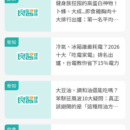
健身族狂囤的高蛋白神物！
卜蜂、大成...即食雞胸肉十
大排行出爐：第一名平均一
片不到50元
新知
冷氣、冰箱誰最耗電？2026
十大「吃電家電」排名出
爐，台電教你省下15％電力
新知
大豆油、調和油還能吃嗎？
苯駢芘風波10大疑問：真正
該避開的是「這種用油方
式」
飲食