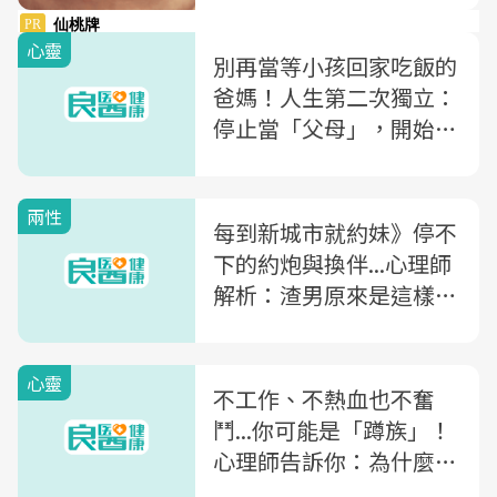
心靈
別再當等小孩回家吃飯的
爸媽！人生第二次獨立：
停止當「父母」，開始當
「自己」
兩性
每到新城市就約妹》停不
下的約炮與換伴...心理師
解析：渣男原來是這樣養
成的
心靈
不工作、不熱血也不奮
鬥...你可能是「蹲族」！
心理師告訴你：為什麼你
有時候「什麼都不想