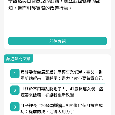
學觀點與日常感受的對話，建立對亞健康的認
知，進而引導實際的改善行動。
前往專題
頻道熱門文章
賈靜雯奪金馬影后》歷經事業低潮、喪父…到
1
重新站起來！賈靜雯：盡力了就不要苛責自己
「終於不用再刮腿毛了！」41歲抗癌女模：癌
2
症帶來破壞，卻讓我重新改變
肚子裡長了20幾顆腫瘤...李開復17個月抗癌成
3
功：從前的我，活得太用力了