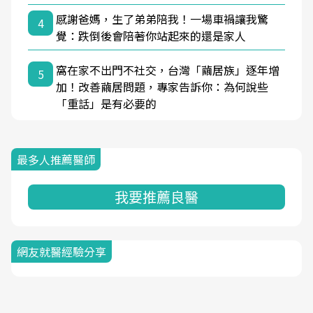
感謝爸媽，生了弟弟陪我！一場車禍讓我驚
4
覺：跌倒後會陪著你站起來的還是家人
窩在家不出門不社交，台灣「繭居族」逐年增
5
加！改善繭居問題，專家告訴你：為何說些
「重話」是有必要的
最多人推薦醫師
我要推薦良醫
網友就醫經驗分享