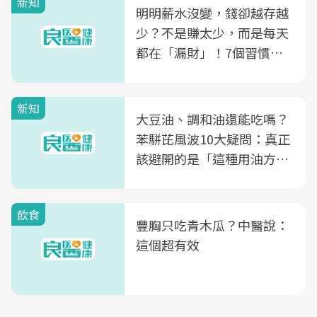
新知
明明薪水沒變，錢卻越存越
少？不是賺太少，而是每天
都在「漏財」！7個習慣一
次看
新知
大豆油、調和油還能吃嗎？
苯駢芘風波10大疑問：真正
該避開的是「這種用油方
式」
飲食
豐胸只吃青木瓜？中醫說：
這個超有效