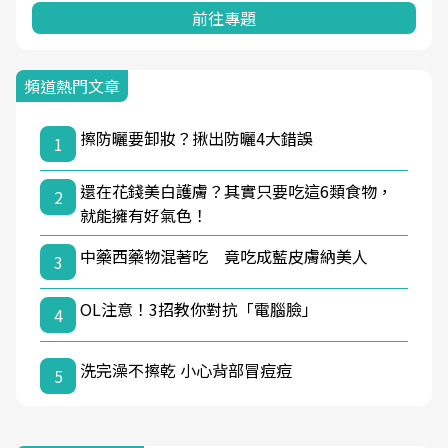
前往專題
頻道熱門文章
擦防曬要卸妝？揪出防曬4大錯誤
1
還在花錢美白護膚？其實只要吃這6類食物，
2
就能擁有好氣色！
中藥西藥物混著吃 竟吃成藍皮膚納美人
3
OL注意！3招教你對抗「電腦臉」
4
洗完澡不擦乾 小心背部冒痘痘
5