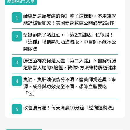
頻道熱門文章
給總是肩頸痠痛的你》脖子這樣動，不用錢就
1
能舒緩緊繃感！美國健身教練公開必學2動作
聖誕節除了熱紅酒，「這2道甜點」也很搭！
2
「這種」堪稱熱紅酒進階版，中醫師不藏私公
開做法
腸道菌群為何是人體「第二大腦」？醫解析腸
3
道影響大腦的3途徑，教你5方法維持腸道健康
魚油、魚肝油傻傻分不清？營養師揭差異：來
4
源、成分與功效完全不同，想降血脂要吃
「它」
改善腰背痛！每天清晨10分鐘「逆向運動法」
5