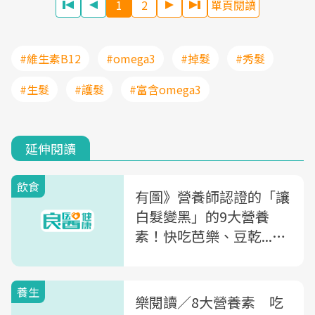
1
2
單頁閱讀
#維生素B12
#omega3
#掉髮
#秀髮
#生髮
#護髮
#富含omega3
延伸閱讀
飲食
有圖》營養師認證的「讓
白髮變黑」的9大營養
素！快吃芭樂、豆乾...有
白髮的你快收藏～
養生
樂閱讀／8大營養素 吃