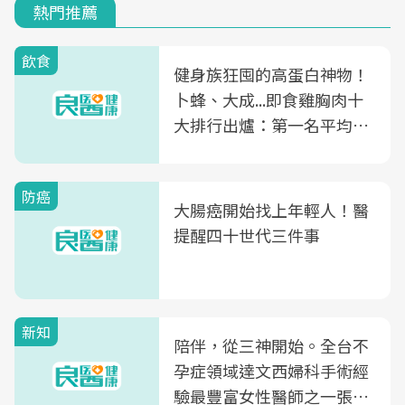
熱門推薦
飲食
健身族狂囤的高蛋白神物！
卜蜂、大成...即食雞胸肉十
大排行出爐：第一名平均一
片不到50元
防癌
大腸癌開始找上年輕人！醫
提醒四十世代三件事
新知
陪伴，從三神開始。全台不
孕症領域達文西婦科手術經
驗最豐富女性醫師之一張永