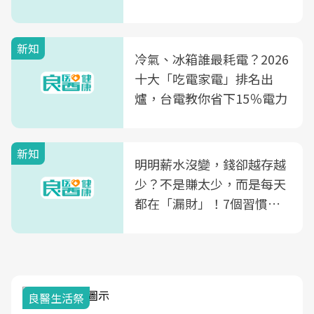
玲領軍，打造全台首創「生
殖銀行概念形象館」，攜手
新知
光田醫院建構360度女性健
冷氣、冰箱誰最耗電？2026
康照護生態圈
十大「吃電家電」排名出
爐，台電教你省下15％電力
新知
明明薪水沒變，錢卻越存越
少？不是賺太少，而是每天
都在「漏財」！7個習慣一
次看
良醫生活祭