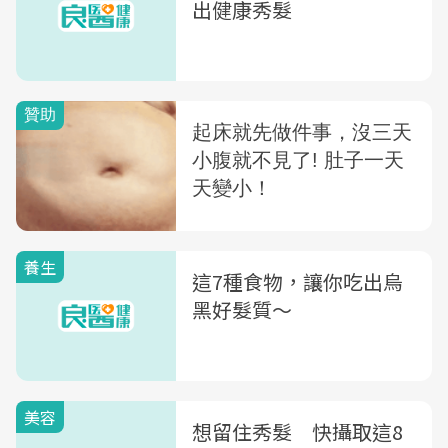
出健康秀髮
養生
這7種食物，讓你吃出烏
黑好髮質～
美容
想留住秀髮 快攝取這8