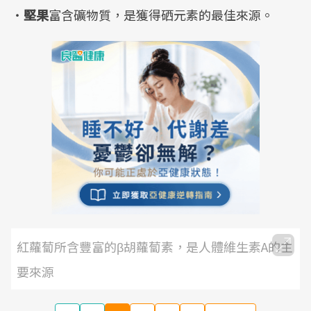
‧
堅果
富含礦物質，是獲得硒元素的最佳來源。
紅蘿蔔所含豐富的β胡蘿蔔素，是人體維生素A的主
要來源