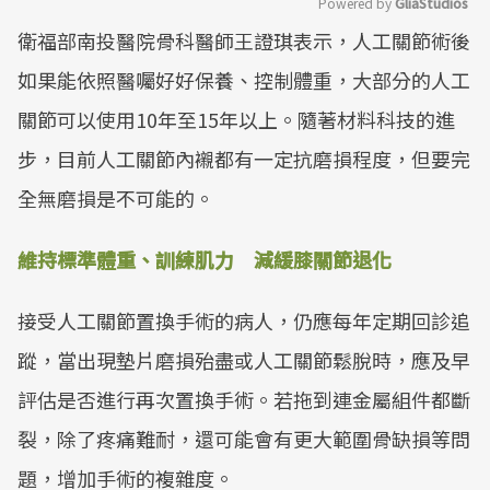
Powered by 
GliaStudios
衛福部南投醫院骨科醫師王證琪表示，人工關節術後
Mute
如果能依照醫囑好好保養、控制體重，大部分的人工
關節可以使用10年至15年以上。隨著材料科技的進
步，目前人工關節內襯都有一定抗磨損程度，但要完
全無磨損是不可能的。
維持標準體重、訓練肌力 減緩膝關節退化
接受人工關節置換手術的病人，仍應每年定期回診追
蹤，當出現墊片磨損殆盡或人工關節鬆脫時，應及早
評估是否進行再次置換手術。若拖到連金屬組件都斷
裂，除了疼痛難耐，還可能會有更大範圍骨缺損等問
題，增加手術的複雜度。