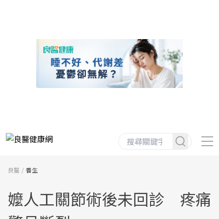
良醫
養生
嬤人工關節術後未回診 疼痛