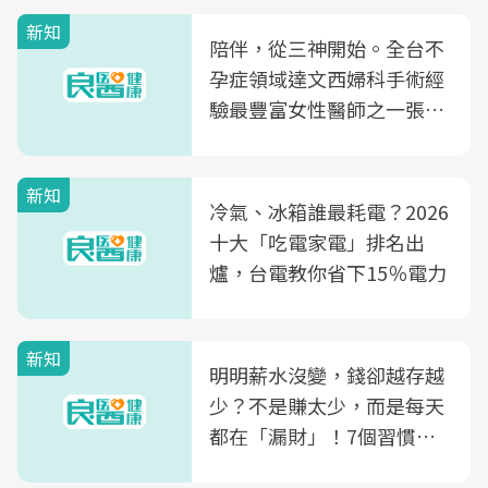
新知
陪伴，從三神開始。全台不
孕症領域達文西婦科手術經
驗最豐富女性醫師之一張永
玲領軍，打造全台首創「生
殖銀行概念形象館」，攜手
新知
光田醫院建構360度女性健
冷氣、冰箱誰最耗電？2026
康照護生態圈
十大「吃電家電」排名出
爐，台電教你省下15％電力
新知
明明薪水沒變，錢卻越存越
少？不是賺太少，而是每天
都在「漏財」！7個習慣一
次看