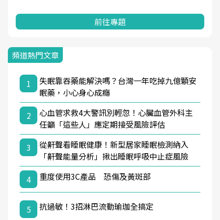
前往專題
頻道熱門文章
失眠靠吞藥能解決嗎？台灣一年吃掉九億顆安
1
眠藥，小心身心成癮
心血管求救4大警訊別輕忽！心臟血管外科主
2
任籲「這些人」應定期接受風險評估
從鼾聲看睡眠健康！新型居家睡眠檢測納入
3
「鼾聲能量分析」揪出睡眠呼吸中止症風險
重度使用3C產品 恐傷及黃斑部
4
抗過敏！3招淋巴流動瑜珈全搞定
5