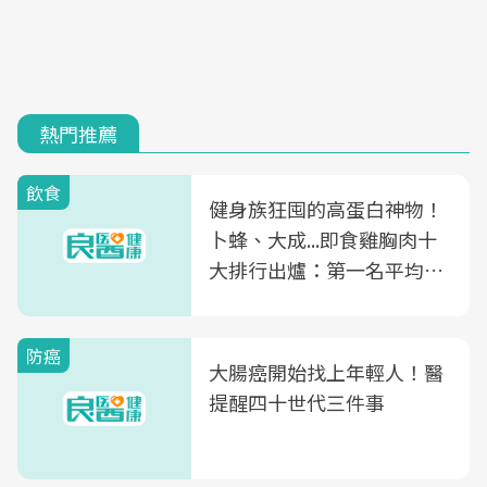
熱門推薦
飲食
健身族狂囤的高蛋白神物！
卜蜂、大成...即食雞胸肉十
大排行出爐：第一名平均一
片不到50元
防癌
大腸癌開始找上年輕人！醫
提醒四十世代三件事