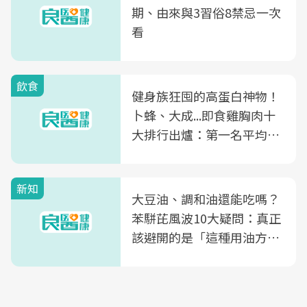
期、由來與3習俗8禁忌一次
看
飲食
健身族狂囤的高蛋白神物！
卜蜂、大成...即食雞胸肉十
大排行出爐：第一名平均一
片不到50元
新知
大豆油、調和油還能吃嗎？
苯駢芘風波10大疑問：真正
該避開的是「這種用油方
式」