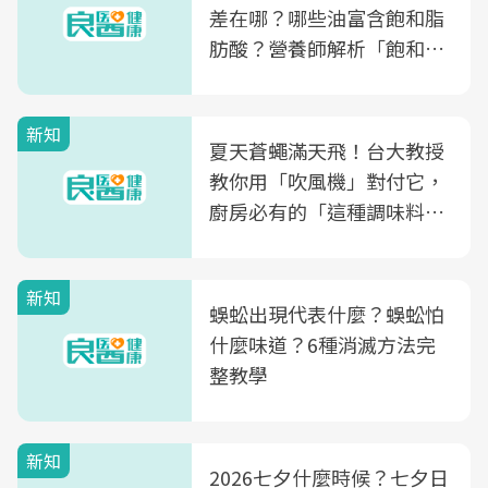
差在哪？哪些油富含飽和脂
肪酸？營養師解析「飽和脂
肪酸」的優缺點、建議攝取
量
新知
夏天蒼蠅滿天飛！台大教授
教你用「吹風機」對付它，
廚房必有的「這種調味料」
竟是蒼蠅剋星～
新知
蜈蚣出現代表什麼？蜈蚣怕
什麼味道？6種消滅方法完
整教學
新知
2026七夕什麼時候？七夕日