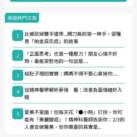
頻道熱門文章
比被砍掉雙手還慘...開刀房的第一神手，卻罹
1
患「帕金森氏症」的故事
「正面思考」也是一種壓力！朋友心情不好
2
時，最能安慰他的一句話是....
給肚子裡的寶寶：媽媽不得不狠心拿掉你.....
3
從精神醫學解析夢境 醫：改善負面情緒好入
4
睡
愛美不是錯！但每天花「●小時」打扮，你可
5
能有「美麗臆症」！精神科醫師告訴你：2/3的
人會去做醫美，但你需要的其實是...