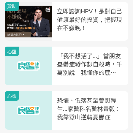
心靈
「我不想活了...」當朋友
憂鬱症發作想自殺時，千
萬別說「我懂你的感
覺」，而要問「你想怎麼
做」
心靈
恐懼、低落甚至曾想輕
生...家醫科名醫林青榖：
我靠登山逆轉憂鬱症