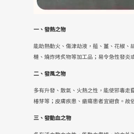
一、發熱之物
能助熱動火、傷津劫液，薤、薑、花椒、
槤、燒炸烤炙物等加工品；易令急性發炎
二、發風之物
多有升發、散氣、火熱之性，能使邪毒走
椿芽等；皮膚疾患、瘡瘍患者宜避食。故
三、發動血之物