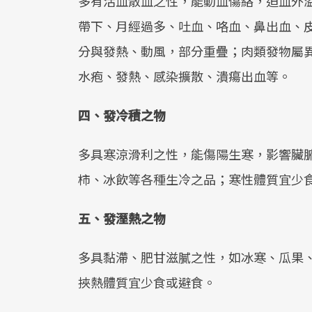
多有活血散血之性，能動血傷絡，迫血外
帶下、月經過多、吐血、咯血、鼻出血、
分與發熱、動風，部分重疊；肉類發物屬
水疱、發熱、感染擴散、潰瘍出血等。
四、發冷積之物
多具寒涼滑利之性，能傷陽生寒，影響臟
柿、冰飲等各種生冷之品；寒性體質宜少
五、發溼熱之物
多具黏滯、肥甘滋膩之性，如冰寒、瓜果
挾熱體質宜少食或避食。