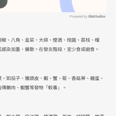
Powered by 
GliaStudios
Mute
胡椒、八角、韭菜、大蒜、煙酒、桂圓、荔枝、榴
或感染加重、擴散。在發炎階段，宜少食或避食。
竄，如茄子、豬頭皮、蝦、蟹、筍、香菇蒂、雞蛋、
俗傳鵝肉、蝦蟹等發物「較毒」。