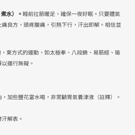
片煮水）。
睡前拉筋暖足，確保一夜好眠。只要體氣
止痛良方，頭疼腹痛，引熱下行，汗出即解。相信並
飽，東方式的運動，如太極拳、八段錦、易筋經、瑜
得以運行無礙。
油，加些鹽花當水喝，非常顧胃氣養津液（註釋）。
。
發汗解表。