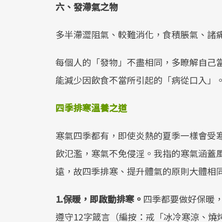
六、發滯氣之物
多半滯澀阻氣、較難消化，食積脹氣、諸
每個人的「發物」不盡相同，多瞭解自己
能減少因飲食不當所引起的「病從口入」
四季排寒溫養之道
寒氣四季都有，即使炎熱的夏季一樣會受
飲氾濫，寒氣不免侵淫。我指的寒氣涵蓋
遠，故四季排寒、提升體氣的原則大體相
1.保暖，即啟動排寒。
四季都要做好保暖
遵守12字箴言（編按：戒「冰冷寒涼、燒