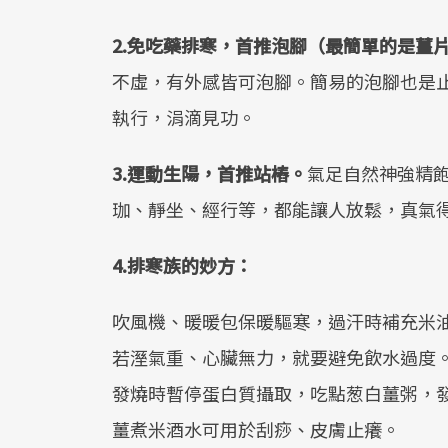
2.免吃藥排寒，首推泡腳（最簡單的是薑
不虛，有外感皆可泡腳。簡易的泡腳也是
執行，涓滴見功。
3.運動生陽，首推站樁。
氣足自然神強精
珈、靜坐、經行等，都能讓人放鬆，真氣
4.排寒族的妙方：
吹風機、暖暖包保暖驅寒，過汗時補充米
若溼氣重、心臟無力，就要避免飲水過度
發燒時暫停蛋白質攝取，吃點葱白薑粥，
薑煮米酒水可用於刮痧、皮膚止癢。