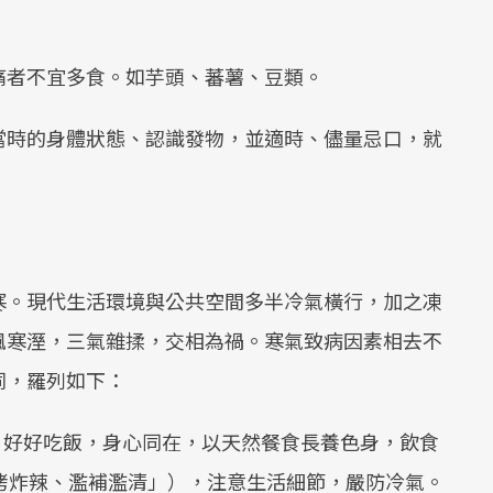
痛者不宜多食。如芋頭、蕃薯、豆類。
當時的身體狀態、認識發物，並適時、儘量忌口，就
。
寒。現代生活環境與公共空間多半冷氣橫行，加之凍
風寒溼，三氣雜揉，交相為禍。寒氣致病因素相去不
同，羅列如下：
，好好吃飯，身心同在，以天然餐食長養色身，飲食
烤炸辣、濫補濫清」），注意生活細節，嚴防冷氣。