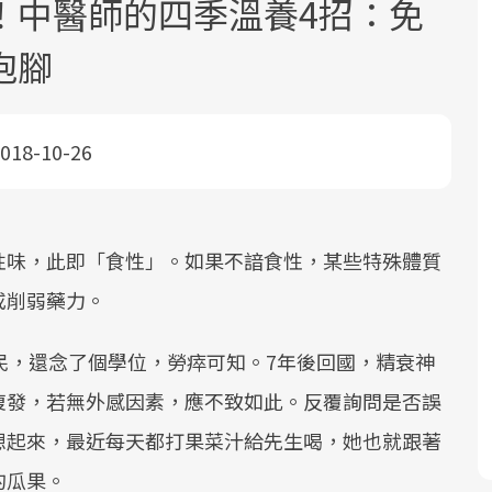
！中醫師的四季溫養4招：免
泡腳
018-10-26
面對超高齡社會的浪潮，台灣正在快速
2025年，就到良醫生活祭體驗「一站式
良醫健康網從「換季的身體變化」出
邁向「健康照護」的新時代。隨著國家
健康新生活」，從講座、體驗到運動，
發，透過醫學觀點與日常感受的對話，
性味，此即「食性」。如果不諳食性，某些特殊體質
政策如「健康台灣推動委員會」與「長
全面啟動你的健康革命！
建立對亞健康的認知，進而引導實際的
或削弱藥力。
照3.0」的推進，「預防醫學」已成全民
改善行動。
關注的核心議題。然而，健檢不只是醫
民，還念了個學位，勞瘁可知。7年後回國，精衰神
療院所的服務，更是民眾了解自身健康
狀況、啟動健康管理的重要起點。
復發，若無外感因素，應不致如此。反覆詢問是否誤
想起來，最近每天都打果菜汁給先生喝，她也就跟著
前往專題
前往專題
前往專題
的瓜果。