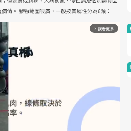
適；但過食或新病、大病初癒、慢性病及個別體質因
病情。 發物範圍很廣，一般按其屬性分為6類：
觀看更多
arrow_forward_ios