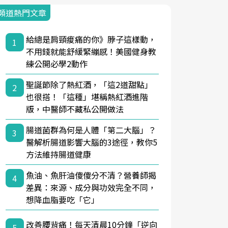
頻道熱門文章
給總是肩頸痠痛的你》脖子這樣動，
1
不用錢就能舒緩緊繃感！美國健身教
練公開必學2動作
聖誕節除了熱紅酒，「這2道甜點」
2
也很搭！「這種」堪稱熱紅酒進階
版，中醫師不藏私公開做法
腸道菌群為何是人體「第二大腦」？
3
醫解析腸道影響大腦的3途徑，教你5
方法維持腸道健康
魚油、魚肝油傻傻分不清？營養師揭
4
差異：來源、成分與功效完全不同，
想降血脂要吃「它」
改善腰背痛！每天清晨10分鐘「逆向
5