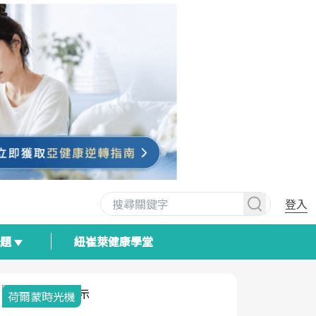
登入
專題
紐崔萊健康學堂
荷爾蒙時光機
2025健檢