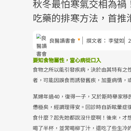
秋冬最怕寒氣交相為禍
吃藥的排寒方法，首推
良醫讀書會
撰文者：
李璧如
2
要知食物屬性，當心病從口入
食物之所以能引發疾病，決於由其特有之
者，可能因誤食而誘發舊疾，加重病情，
某婦年過40，復得一子，又於斯時舉家移
憊極矣，經調理得安。回診時自訴眩暈症
食什麼？起先她都說沒什麼啊！後來，才
喝了半杯，並常喝柳丁汁，還吃了些生冷