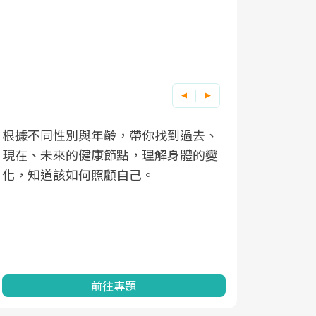
根據不同性別與年齡，帶你找到過去、
因應超高齡
現在、未來的健康節點，理解身體的變
「2025
化，知道該如何照顧自己。
康促進為目
民眾健康的
查、數據分
一起成為台
前往專題