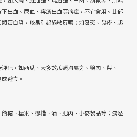
溢，如大蒜、麻油雞、燒酒雞、羊肉、胡椒等，崩漏
皮下出血、尿血、痔瘡出血等病症，不宜食用。此部
異類蛋白質，較易引起過敏反應；如發斑、發疹、起
腑運化，如西瓜、大多數瓜類均屬之、鴨肉、梨、
食或避食。
、飴糖、糯米、醪糟、酒、肥肉、小麥製品等；痰溼