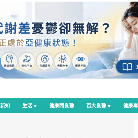
新知
生活
健康問良醫
百大良醫
健康
良醫生活祭
我與健康韌性的距離