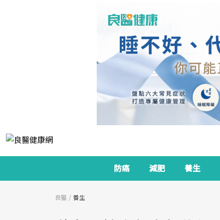
防癌
減肥
養生
良醫
養生