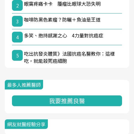
眼窩疼痛卡卡 腫瘤比眼球大恐失明
2
咖啡防黑色素瘤？防曬＋魚油是王道
3
多笑、抱持感謝之心 4力量對抗癌症
4
吃出抗發炎體質》法國抗癌名醫教你：這樣
5
吃，就能殺死癌細胞
最多人推薦醫師
我要推薦良醫
網友就醫經驗分享