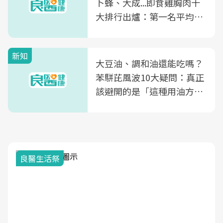
卜蜂、大成...即食雞胸肉十
大排行出爐：第一名平均一
片不到50元
新知
大豆油、調和油還能吃嗎？
苯駢芘風波10大疑問：真正
該避開的是「這種用油方
式」
良醫生活祭