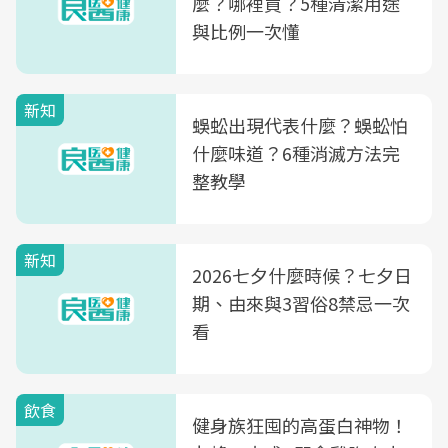
麼？哪裡買？5種清潔用途
與比例一次懂
新知
蜈蚣出現代表什麼？蜈蚣怕
什麼味道？6種消滅方法完
整教學
新知
2026七夕什麼時候？七夕日
期、由來與3習俗8禁忌一次
看
飲食
健身族狂囤的高蛋白神物！