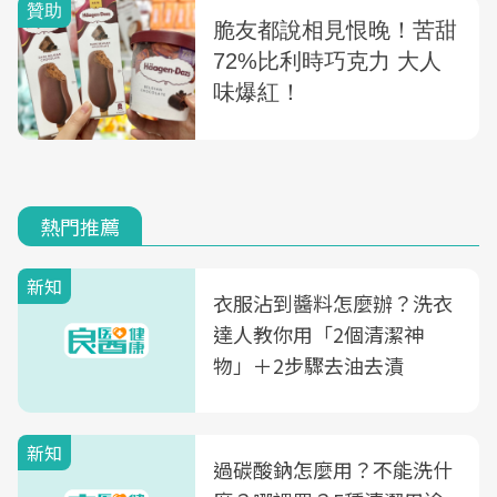
熱門推薦
新知
衣服沾到醬料怎麼辦？洗衣
達人教你用「2個清潔神
物」＋2步驟去油去漬
新知
過碳酸鈉怎麼用？不能洗什