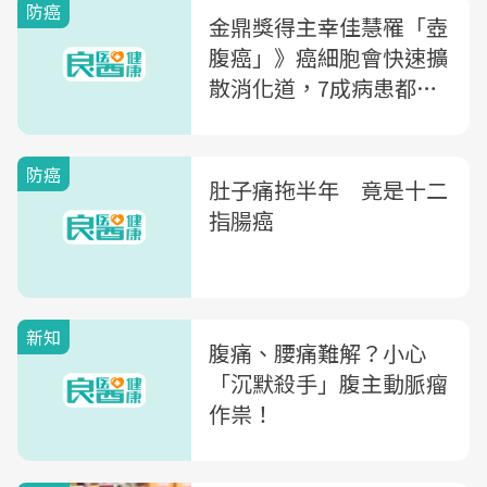
防癌
金鼎獎得主幸佳慧罹「壺
腹癌」》癌細胞會快速擴
散消化道，7成病患都有
這症狀
防癌
肚子痛拖半年 竟是十二
指腸癌
新知
腹痛、腰痛難解？小心
「沉默殺手」腹主動脈瘤
作祟！