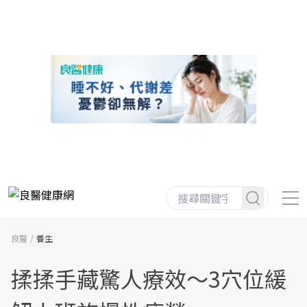
良醫
養生
揉揉手藏驚人療效～3穴位緩