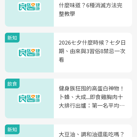
什麼味道？6種消滅方法完
整教學
新知
2026七夕什麼時候？七夕日
期、由來與3習俗8禁忌一次
看
飲食
健身族狂囤的高蛋白神物！
卜蜂、大成...即食雞胸肉十
大排行出爐：第一名平均一
片不到50元
新知
大豆油、調和油還能吃嗎？