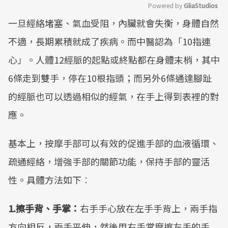
Powered by 
GliaStudios
一旦經絡堵塞、氣血受阻，內臟就會失衡，身體自然
Mute
不適，長期累積就成了疾病。而中醫認為「10指連
心」。人體12經脈的起點或終點都在身體末梢，其中
6條走到雙手，停在10根指頭；而另外6條通達腳趾
的經脈也可以透過相似的經氣，在手上得到表裡的對
應。
基本上，按摩手部可以有效的促進手部的血液循環、
疏通經絡，增強手部的關節功能，保持手部的靈活
性。具體方法如下︰
1.擦手背、手掌：
右手手心放在左手手背上，兩手指
方向相反，兩手平伸，然後用右手掌摩擦左手的手