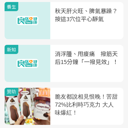
養生
秋天肝火旺、脾氣暴躁？
按這3穴位平心靜氣
新知
消浮腫、甩痠痛 撥筋天
后15分鐘「一撥見效」！