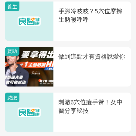
養生
手腳冷吱吱？5穴位摩擦
生熱暖呼呼
減肥
刺激6穴位瘦手臂！女中
醫分享秘技