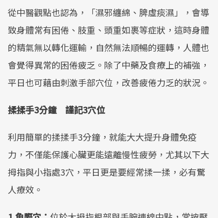
從中醫觀點也認為，「濕邪纏綿、脾虛痰濕」，會導
致身體常有困倦、肢重、頭重如裹等症狀，這時身體
的精氣無以轉化運輸，自然無法順暢的運轉，人體也
會覺得異常的困倦疲乏。除了中藥及食療上的補強，
平日也可藉由刺激手部穴位，改善疲倦力乏的狀況。
揉揉手3分鐘 謹記3穴位
利用簡單的揉揉手3分鐘，就能大大提升身體免疫
力，不僅能保護心臟更能遠離慢性疲勞，尤其以下大
拇指與小指處3穴，平日更是要經常揉一揉，必有驚
人療效。
1.魚際穴：
位於大拇指根部與手腕連線中點，常按壓