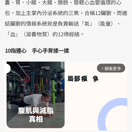
囊、胃、小腸、大腸、膀胱、管轄心血管循環的心
包，加上主掌內分泌系統的三焦，合稱12臟腑，而連
結臟腑的情報系統就是負責輸送「氣」（能量）、
「血」（滋養物質）的12條經絡。
10指連心 手心手背揉一揉
觀看更多
arrow_forward_ios