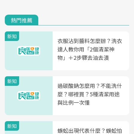
熱門推薦
新知
衣服沾到醬料怎麼辦？洗衣
達人教你用「2個清潔神
物」＋2步驟去油去漬
新知
過碳酸鈉怎麼用？不能洗什
麼？哪裡買？5種清潔用途
與比例一次懂
新知
蜈蚣出現代表什麼？蜈蚣怕