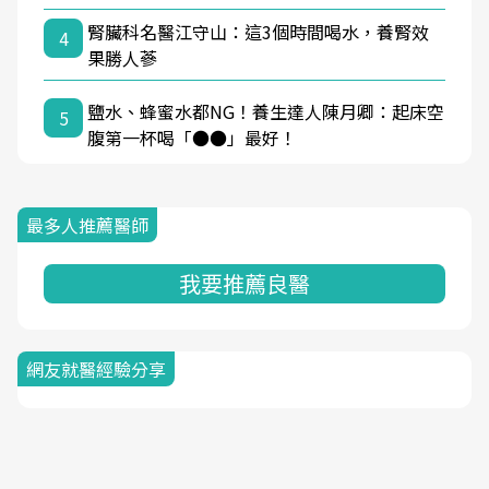
腎臟科名醫江守山：這3個時間喝水，養腎效
4
果勝人蔘
鹽水、蜂蜜水都NG！養生達人陳月卿：起床空
5
腹第一杯喝「●●」最好！
最多人推薦醫師
我要推薦良醫
網友就醫經驗分享