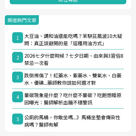
頻道熱門文章
大豆油、調和油還能吃嗎？苯駢芘風波10大疑
1
問：真正該避開的是「這種用油方式」
2026七夕什麼時候？七夕日期、由來與3習俗8
2
禁忌一次看
跌倒擦傷了！紅藥水、紫藥水、雙氧水、白藥
3
水、優碘...藥師教你該如何選才對
暈碳現象是什麼？吃什麼不暈碳？吃飽想睡原
4
因曝光：醫師解析血糖不穩警訊
公廁的馬桶，你敢坐嗎...》馬桶坐墊會傳染性
5
病嗎？醫師有解