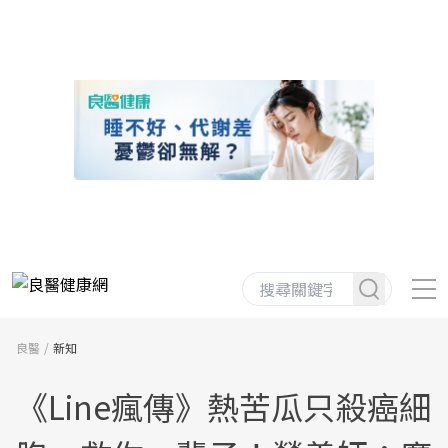
良醫
新知
《Line瘋傳》熱苦瓜只殺癌細