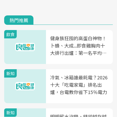
熱門推薦
飲食
健身族狂囤的高蛋白神物！
卜蜂、大成...即食雞胸肉十
大排行出爐：第一名平均一
片不到50元
新知
冷氣、冰箱誰最耗電？2026
十大「吃電家電」排名出
爐，台電教你省下15％電力
新知
明明薪水沒變，錢卻越存越