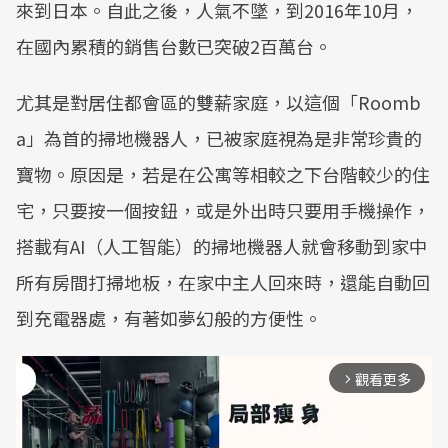
來到日本。自此之後，人氣不墜，到2016年10月，
在國內累積的銷售台數已突破2百萬台。
尤其是對居住都會區的雙薪家庭，以這個「Roomb
a」為首的掃地機器人，已被家庭視為是非常珍貴的
寶物。原因是，若是在公寓等相較之下台階較少的住
宅，只要按一個按鈕，或是外出時只要用手機操作，
搭載有AI（人工智能）的掃地機器人就會移動到家中
所有房間打掃地板，在家中主人回來時，還能自動回
到充電器處，有著如夢幻般的方便性。
觀看更多
arrow_forward_ios