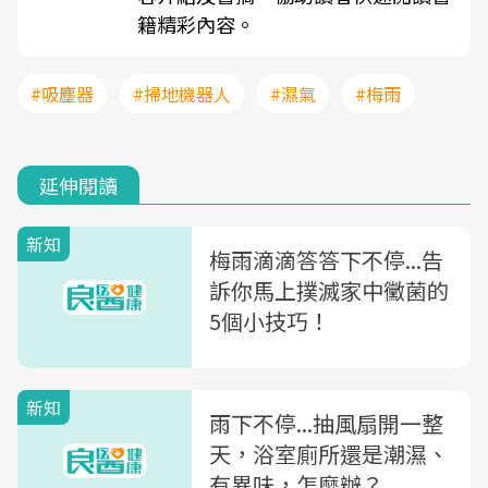
籍精彩內容。
#吸塵器
#掃地機器人
#濕氣
#梅雨
延伸閱讀
新知
梅雨滴滴答答下不停...告
訴你馬上撲滅家中黴菌的
5個小技巧！
新知
雨下不停...抽風扇開一整
天，浴室廁所還是潮濕、
有異味，怎麼辦？