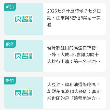
新知
2026七夕什麼時候？七夕日
期、由來與3習俗8禁忌一次
看
飲食
健身族狂囤的高蛋白神物！
卜蜂、大成...即食雞胸肉十
大排行出爐：第一名平均一
片不到50元
新知
大豆油、調和油還能吃嗎？
苯駢芘風波10大疑問：真正
該避開的是「這種用油方
式」