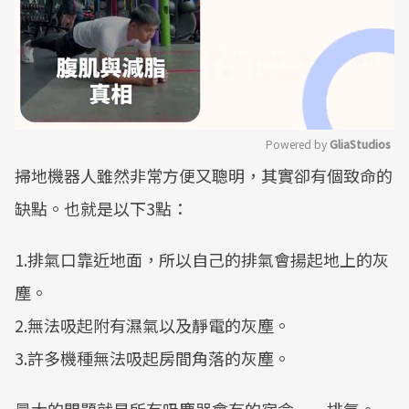
Powered by 
GliaStudios
掃地機器人雖然非常方便又聰明，其實卻有個致命的
Mute
缺點。也就是以下3點：
1.排氣口靠近地面，所以自己的排氣會揚起地上的灰
塵。
2.無法吸起附有濕氣以及靜電的灰塵。
3.許多機種無法吸起房間角落的灰塵。