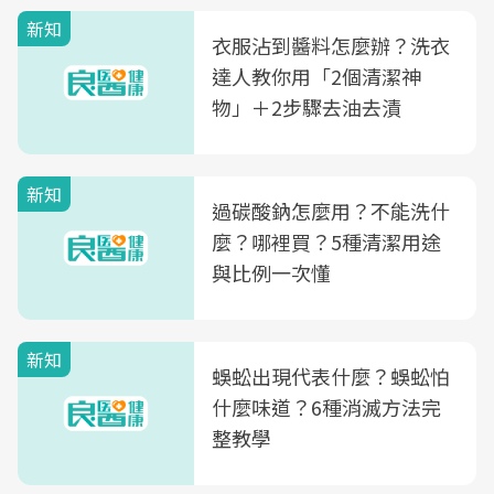
新知
衣服沾到醬料怎麼辦？洗衣
達人教你用「2個清潔神
物」＋2步驟去油去漬
新知
過碳酸鈉怎麼用？不能洗什
麼？哪裡買？5種清潔用途
與比例一次懂
新知
蜈蚣出現代表什麼？蜈蚣怕
什麼味道？6種消滅方法完
整教學