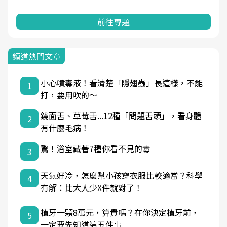
前往專題
頻道熱門文章
小心噴毒液！看清楚「隱翅蟲」長這樣，不能
1
打，要用吹的～
鏡面舌、草莓舌...12種「問題舌頭」，看身體
2
有什麼毛病！
驚！浴室藏著7種你看不見的毒
3
天氣好冷，怎麼幫小孩穿衣服比較適當？科學
4
有解：比大人少X件就對了！
植牙一顆8萬元，算貴嗎？在你決定植牙前，
5
一定要先知道這五件事