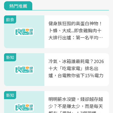
熱門推薦
飲食
健身族狂囤的高蛋白神物！
卜蜂、大成...即食雞胸肉十
大排行出爐：第一名平均一
片不到50元
新知
冷氣、冰箱誰最耗電？2026
十大「吃電家電」排名出
爐，台電教你省下15％電力
新知
明明薪水沒變，錢卻越存越
少？不是賺太少，而是每天