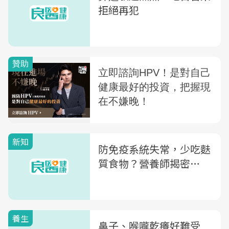
拒絕再犯
新知
防免疫系統失常，少吃麩
質食物？營養師揭密…
養生
鼻子、喉嚨乾癢好難受