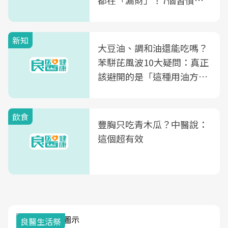
都在「漏財」！7個習慣一
次看
新知
大豆油、調和油還能吃嗎？
苯駢芘風波10大疑問：真正
該避開的是「這種用油方
式」
飲食
豐胸只吃青木瓜？中醫說：
這個超有效
良醫生活祭