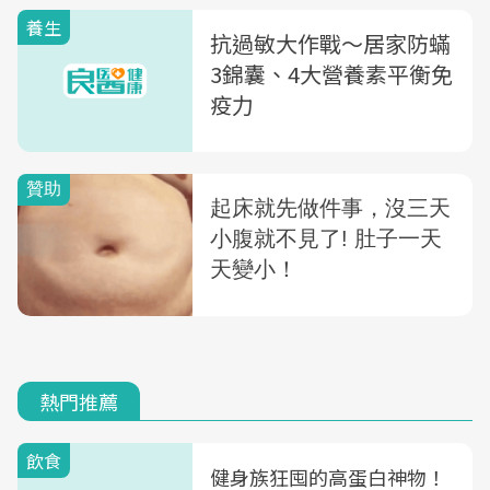
養生
抗過敏大作戰～居家防蟎
3錦囊、4大營養素平衡免
疫力
熱門推薦
飲食
健身族狂囤的高蛋白神物！