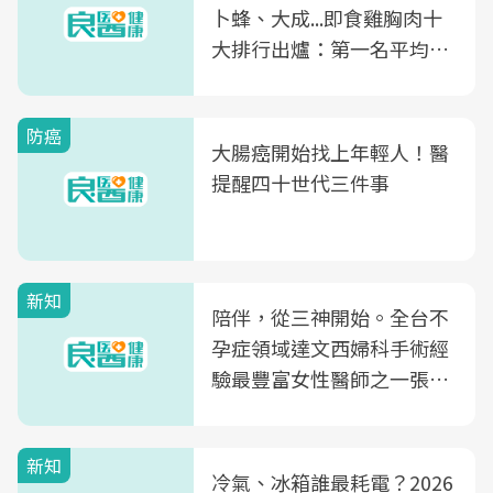
卜蜂、大成...即食雞胸肉十
大排行出爐：第一名平均一
片不到50元
防癌
大腸癌開始找上年輕人！醫
提醒四十世代三件事
新知
陪伴，從三神開始。全台不
孕症領域達文西婦科手術經
驗最豐富女性醫師之一張永
玲領軍，打造全台首創「生
殖銀行概念形象館」，攜手
新知
光田醫院建構360度女性健
冷氣、冰箱誰最耗電？2026