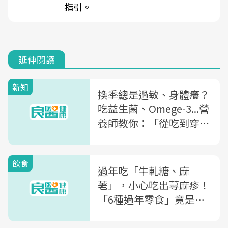
指引。
延伸閱讀
新知
換季總是過敏、身體癢？
吃益生菌、Omege-3...營
養師教你：「從吃到穿」
3招遠離過敏
飲食
過年吃「牛軋糖、麻
荖」，小心吃出蕁麻疹！
「6種過年零食」竟是過
敏地雷，營養師一次盤點