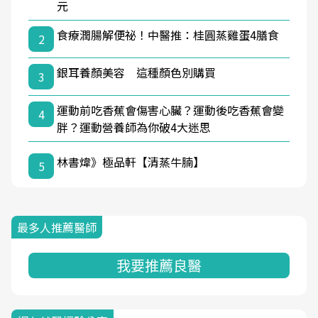
元
食療潤腸解便祕！中醫推：桂圓蒸雞蛋4膳食
2
銀耳養顏美容 這種顏色別購買
3
運動前吃香蕉會傷害心臟？運動後吃香蕉會變
4
胖？運動營養師為你破4大迷思
林書煒》極品軒【清蒸牛腩】
5
最多人推薦醫師
我要推薦良醫