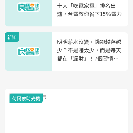
康照護生態圈
十大「吃電家電」排名出
爐，台電教你省下15％電力
新知
明明薪水沒變，錢卻越存越
少？不是賺太少，而是每天
都在「漏財」！7個習慣一
次看
荷爾蒙時光機