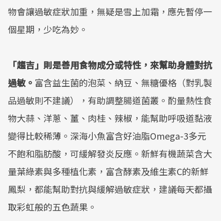
物會讓過敏症狀加重，無疑是雪上加霜，應先暫停一
個星期，少吃為妙。
「趨吉」則是善用食物成分或特性，來幫助身體對抗
過敏。
富含益生菌的泡菜、納豆、無糖優格（對乳製
品過敏則不建議），有助調整腸道菌叢。酌量熱性食
物大蒜、洋蔥、薑、肉桂、辣椒，能幫助呼吸道黏液
變得比較稀薄。深海小魚富含好油脂Omega-3多元
不飽和脂肪酸，可緩解發炎反應。新鮮有機蔬菜含大
量葉綠素與多種植化素，富含酵素及維生素C的新鮮
鳳梨，都能幫助對抗與緩解過敏症狀，建議每天都攝
取彩虹般的五色蔬果。