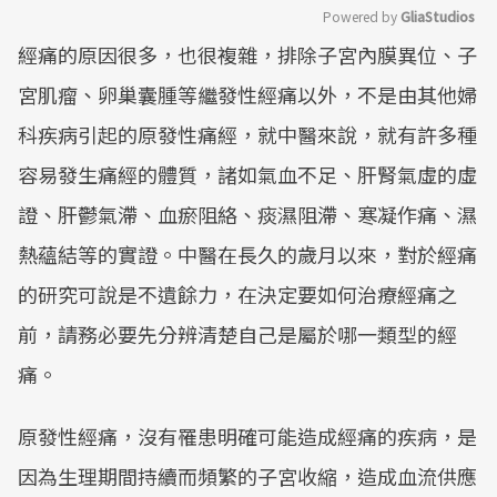
Powered by 
GliaStudios
經痛的原因很多，也很複雜，排除子宮內膜異位、子
Mute
宮肌瘤、卵巢囊腫等繼發性經痛以外，不是由其他婦
科疾病引起的原發性痛經，就中醫來說，就有許多種
容易發生痛經的體質，諸如氣血不足、肝腎氣虛的虛
證、肝鬱氣滯、血瘀阻絡、痰濕阻滯、寒凝作痛、濕
熱蘊結等的實證。中醫在長久的歲月以來，對於經痛
的研究可說是不遺餘力，在決定要如何治療經痛之
前，請務必要先分辨清楚自己是屬於哪一類型的經
痛。
原發性經痛，沒有罹患明確可能造成經痛的疾病，是
因為生理期間持續而頻繁的子宮收縮，造成血流供應