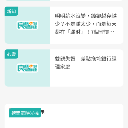
殖銀行概念形象館」，攜手
新知
光田醫院建構360度女性健
明明薪水沒變，錢卻越存越
康照護生態圈
少？不是賺太少，而是每天
都在「漏財」！7個習慣一
次看
心靈
雙親失智 差點拖垮銀行經
理家庭
荷爾蒙時光機