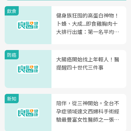
飲食
健身族狂囤的高蛋白神物！
卜蜂、大成...即食雞胸肉十
大排行出爐：第一名平均一
片不到50元
防癌
大腸癌開始找上年輕人！醫
提醒四十世代三件事
新知
陪伴，從三神開始。全台不
孕症領域達文西婦科手術經
驗最豐富女性醫師之一張永
玲領軍，打造全台首創「生