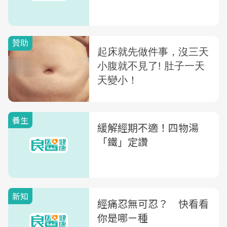
養生
緩解經期不適！四物湯
「鐵」定讚
新知
經痛忍無可忍？ 快看看
你是哪ㄧ種