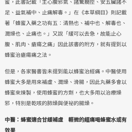
蜜，此書記載「主心腹邪氣、諸驚癇痓、安五臟諸不
足、益氣補中、止痛解毒。」在《本草綱目》則記載
著「蜂蜜入藥之功有五︰清熱也、補中也、解毒也、
潤燥也、止痛也。」又說「緩可以去急，故能止心
腹、肌肉、瘡瘍之痛」因此該書的附方，就有提到以
蜂蜜治瘡瘍痛之法。
但是，各家醫書皆未提到能以蜂蜜治經痛。中醫使用
蜂蜜大多是用來補虛、潤燥、滑腸，因此丸藥多會以
蜂蜜來煉製，使用蜂蜜的方劑，也大多用以治療燥
邪，特別是乾咳的肺燥與便祕的腸燥。
中醫：蜂蜜適合甘緩補虛 輕微的經痛喝蜂蜜水或有
效果