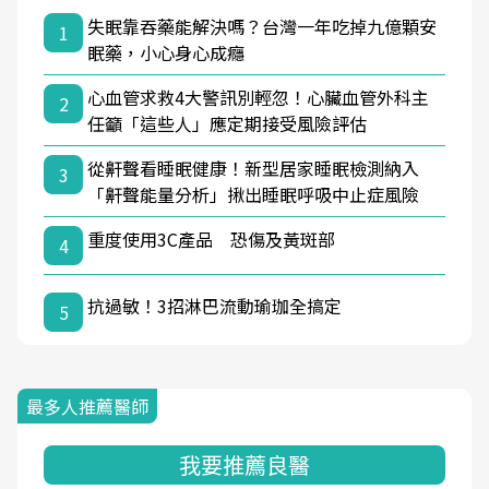
失眠靠吞藥能解決嗎？台灣一年吃掉九億顆安
1
眠藥，小心身心成癮
心血管求救4大警訊別輕忽！心臟血管外科主
2
任籲「這些人」應定期接受風險評估
從鼾聲看睡眠健康！新型居家睡眠檢測納入
3
「鼾聲能量分析」揪出睡眠呼吸中止症風險
重度使用3C產品 恐傷及黃斑部
4
抗過敏！3招淋巴流動瑜珈全搞定
5
最多人推薦醫師
我要推薦良醫