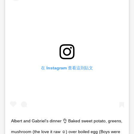
在 Instagram 查看這則貼文
Albert and Gabriel’s dinner 👌 Baked sweet potato, greens,
mushroom (the love it raw ☺️) over boiled egg (Boys were