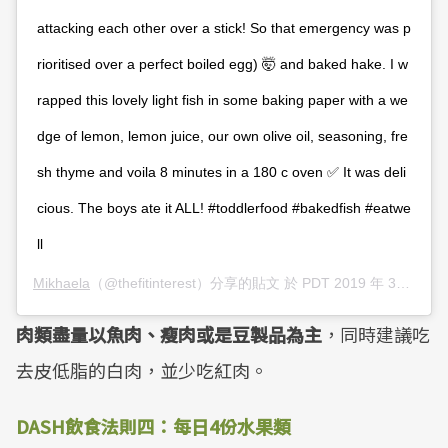
attacking each other over a stick! So that emergency was p
rioritised over a perfect boiled egg) 🤯 and baked hake. I w
rapped this lovely light fish in some baking paper with a we
dge of lemon, lemon juice, our own olive oil, seasoning, fre
sh thyme and voila 8 minutes in a 180 c oven ✅ It was deli
cious. The boys ate it ALL! #toddlerfood #bakedfish #eatwe
ll
Mikhaela
（@thefitinterest）分享的貼文 於
PDT 2019 年 3月 月 18 日 下午 8:57
肉類盡量以魚肉、瘦肉或是豆製品為主
，同時建議吃
去皮低脂的白肉，並少吃紅肉。
DASH飲食法則四：每日4份水果類