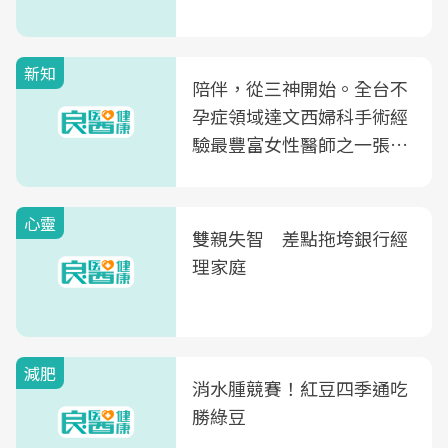
新知
陪伴，從三神開始。全台不
孕症領域達文西婦科手術經
驗最豐富女性醫師之一張永
玲領軍，打造全台首創「生
殖銀行概念形象館」，攜手
心靈
光田醫院建構360度女性健
雙親失智 差點拖垮銀行經
康照護生態圈
理家庭
減肥
消水腫競賽！紅豆四季通吃
勝綠豆