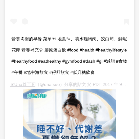
營養均衡的早餐 菜單🍴 地瓜🍠、噴水雞胸肉、皎白筍、鮮蝦
花椰 營養補充🥂 膠原蛋白飲 #food #health #healthylifestyle
#healthyfood #eathealthy #gymfood #dash #gi #減脂 #食物
#午餐 #地中海飲食 #得舒飲食 #低升糖飲食
☀️Una👯🇹🇼
（@una.sue）分享的貼文 於
PDT 2017 年 9月 月 24 日 下午 5:50