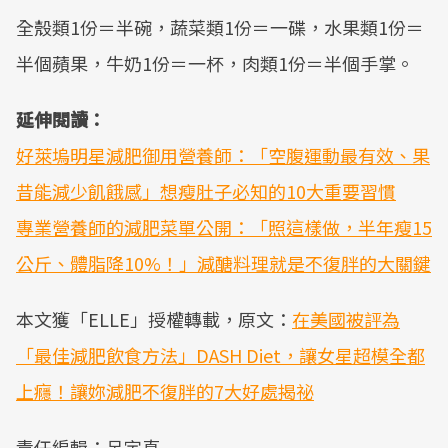
全殼類1份＝半碗，蔬菜類1份＝一碟，水果類1份＝
半個蘋果，牛奶1份＝一杯，肉類1份＝半個手掌。
延伸閱讀：
好萊塢明星減肥御用營養師：「空腹運動最有效、果
昔能減少飢餓感」想瘦肚子必知的10大重要習慣
專業營養師的減肥菜單公開：「照這樣做，半年瘦15
公斤、體脂降10%！」減醣料理就是不復胖的大關鍵
本文獲「ELLE」授權轉載，原文：
在美國被評為
「最佳減肥飲食方法」DASH Diet，讓女星超模全都
上癮！讓妳減肥不復胖的7大好處揭祕
責任編輯：呂宇真