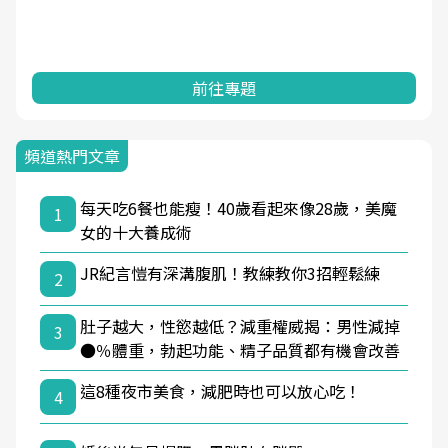
前往專題
頻道熱門文章
每天吃6餐也能瘦！40歲看起來像28歲，美魔
1
女的十大養成術
JR紀言愷有深溝腹肌！教練教你3招輕鬆練
2
肚子越大，性慾越低？減重權威揭：男性減掉
3
●％體重，勃起功能、精子品質都有機會改善
這8種夜市美食，減肥時也可以放心吃！
4