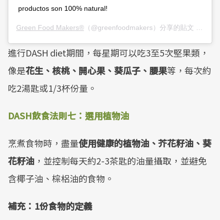
productos son 100% natural!
Green Food Makers®
（@greenfoodmakers）分享的貼文 於
PDT
進行DASH diet期間，每星期可以吃3至5次堅果類，
像是
花生、核桃、開心果、葵瓜子、腰果
等，每次約
吃2湯匙或1/3杯份量。
DASH飲食法則七：選用植物油
烹煮食物時，盡量
使用健康的植物油、芥花籽油、葵
花籽油
，並控制每天約2-3茶匙的油量攝取，並避免
含椰子油、棕梠油的食物。
補充：1份食物的定義