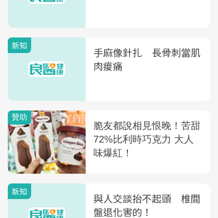
新知
手麻像針扎 長骨刺當肌
肉痠痛
新知
與人交談抬不起頭 椎間
盤退化害的！