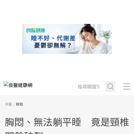
良醫
新知
胸悶、無法躺平睡 竟是頸椎