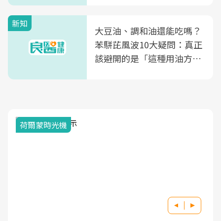
新知
大豆油、調和油還能吃嗎？
苯駢芘風波10大疑問：真正
該避開的是「這種用油方
式」
荷爾蒙時光機