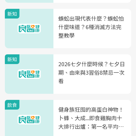
新知
蜈蚣出現代表什麼？蜈蚣怕
什麼味道？6種消滅方法完
整教學
新知
2026七夕什麼時候？七夕日
期、由來與3習俗8禁忌一次
看
飲食
健身族狂囤的高蛋白神物！
卜蜂、大成...即食雞胸肉十
大排行出爐：第一名平均一
片不到50元