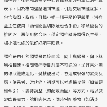
表示，因為椎間盤壓迫到神經，引起交感神經症狀，
包含胸悶、胸痛，且楊小姐一躺平壓迫更嚴重，洪祥
益主任使用「頸椎間盤切除及融合手術」移除破裂的
椎間盤，再使用融合器，穩定頸椎讓骨頭得以生長，
楊小姐也終於能好好躺平睡覺。
頸椎是由七節頸脊骨連接而成，向上與顱骨、向下與
胸椎相連。椎間盤病變目前屬不可逆的，尤其當外圍
的環狀纖維退化、髓核破出時，會造成很強的發炎反
應，使患者非常疼痛。初期可以考慮採復健（如做頸
椎牽引）、姿勢調整（如配戴頸圈）等方式，藉以減
輕軟骨壓力，讓肌肉休息，同時搭配藥物（如消炎