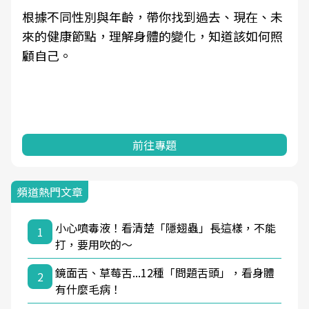
根據不同性別與年齡，帶你找到過去、現在、未
來的健康節點，理解身體的變化，知道該如何照
顧自己。
前往專題
頻道熱門文章
小心噴毒液！看清楚「隱翅蟲」長這樣，不能
1
打，要用吹的～
鏡面舌、草莓舌...12種「問題舌頭」，看身體
2
有什麼毛病！