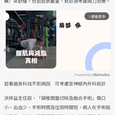
藥）來舒緩。但若症狀嚴重，就必須考慮開刀治療。
觀看更多
arrow_forward_ios
Powered by 
GliaStudios
若看過各科找不到病因 可考慮至神經內外科就診
Mute
洪祥益主任說，「頸椎間盤切除及融合手術」傷口
小、出血少、手術時間及住院時間短，病人在手術結