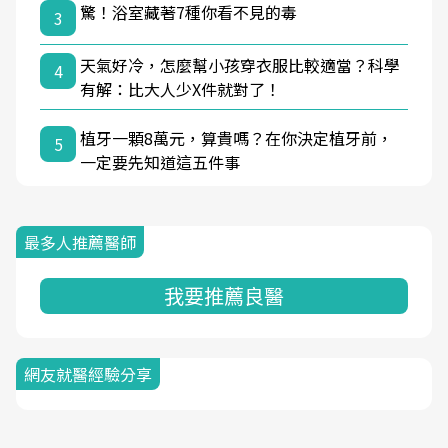
驚！浴室藏著7種你看不見的毒
3
天氣好冷，怎麼幫小孩穿衣服比較適當？科學
4
有解：比大人少X件就對了！
植牙一顆8萬元，算貴嗎？在你決定植牙前，
5
一定要先知道這五件事
最多人推薦醫師
我要推薦良醫
網友就醫經驗分享