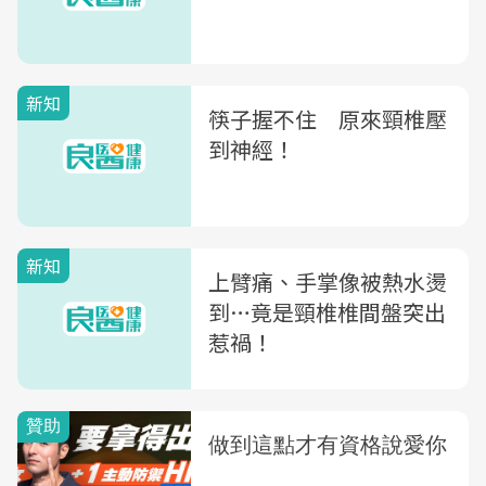
新知
筷子握不住 原來頸椎壓
到神經！
新知
上臂痛、手掌像被熱水燙
到…竟是頸椎椎間盤突出
惹禍！