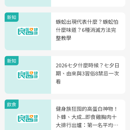
新知
蜈蚣出現代表什麼？蜈蚣怕
什麼味道？6種消滅方法完
整教學
新知
2026七夕什麼時候？七夕日
期、由來與3習俗8禁忌一次
看
飲食
健身族狂囤的高蛋白神物！
卜蜂、大成...即食雞胸肉十
大排行出爐：第一名平均一