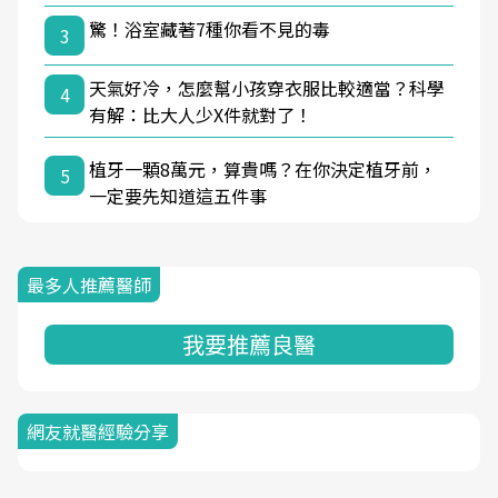
驚！浴室藏著7種你看不見的毒
3
天氣好冷，怎麼幫小孩穿衣服比較適當？科學
4
有解：比大人少X件就對了！
植牙一顆8萬元，算貴嗎？在你決定植牙前，
5
一定要先知道這五件事
最多人推薦醫師
我要推薦良醫
網友就醫經驗分享