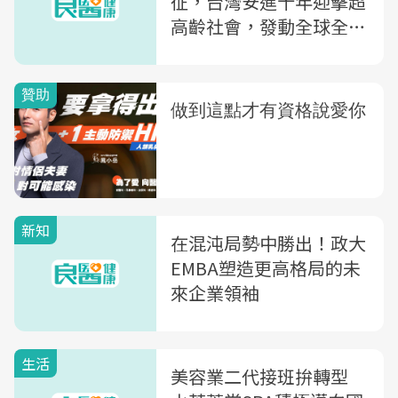
征，台灣安進十年迎擊超
高齡社會，發動全球全才
培育戰略，藴積企業進化
力
新知
在混沌局勢中勝出！政大
EMBA塑造更高格局的未
來企業領袖
生活
美容業二代接班拚轉型