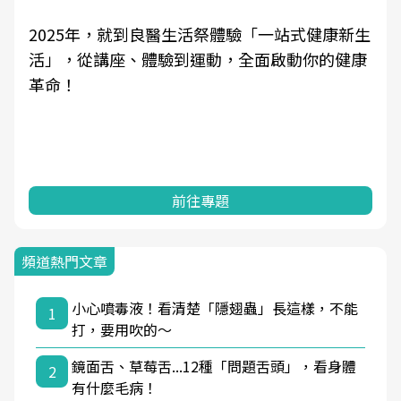
2025年，就到良醫生活祭體驗「一站式健康新生
活」，從講座、體驗到運動，全面啟動你的健康
革命！
前往專題
頻道熱門文章
小心噴毒液！看清楚「隱翅蟲」長這樣，不能
1
打，要用吹的～
鏡面舌、草莓舌...12種「問題舌頭」，看身體
2
有什麼毛病！