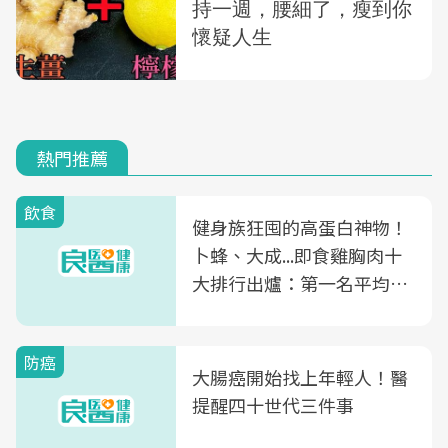
熱門推薦
飲食
健身族狂囤的高蛋白神物！
卜蜂、大成...即食雞胸肉十
大排行出爐：第一名平均一
片不到50元
防癌
大腸癌開始找上年輕人！醫
提醒四十世代三件事