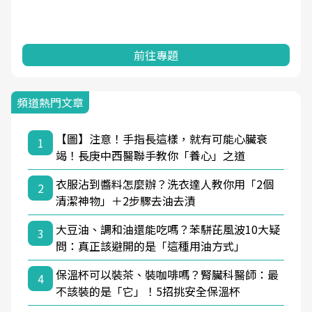
前往專題
頻道熱門文章
【圖】注意！手指長這樣，就有可能心臟衰
1
竭！長庚中西醫聯手教你「養心」之道
衣服沾到醬料怎麼辦？洗衣達人教你用「2個
2
清潔神物」＋2步驟去油去漬
大豆油、調和油還能吃嗎？苯駢芘風波10大疑
3
問：真正該避開的是「這種用油方式」
保溫杯可以裝茶、裝咖啡嗎？腎臟科醫師：最
4
不該裝的是「它」！5招挑安全保溫杯