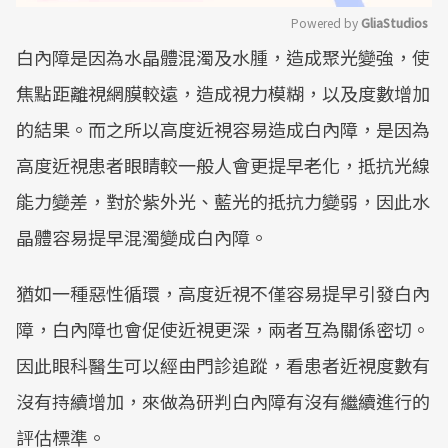
Powered by 
GliaStudios
白內障是因為水晶體混濁及水腫，造成聚光變強，使
Mute
焦點距離視網膜較遠，造成視力模糊，以及度數增加
的結果。而之所以高度近視容易造成白內障，是因為
高度近視患者眼睛較一般人會更提早老化，抵抗光線
能力變差，對於紫外光、藍光的抵抗力變弱，因此水
晶體容易提早混濁變成白內障。
猶如一種惡性循環，高度近視不僅容易提早引發白內
障，白內障也會促使近視更深，兩者互為關係密切。
因此眼科醫生可以經由門診追蹤，看患者近視度數有
沒有持續增加，來做為研判白內障有沒有繼續進行的
評估標準。