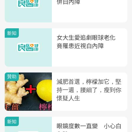
併白內障
新知
女大生愛追劇眼球老化
竟罹患近視白內障
新知
眼鏡度數一直變 小心白