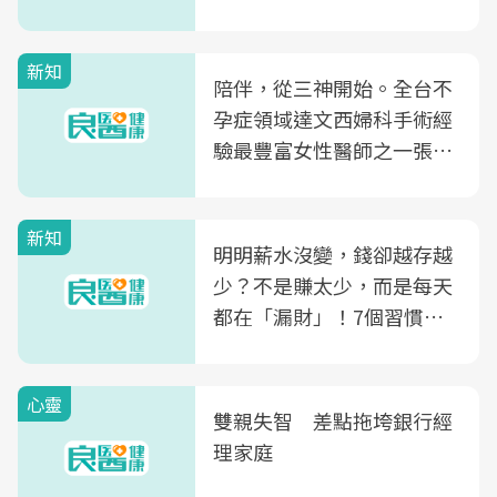
新知
陪伴，從三神開始。全台不
孕症領域達文西婦科手術經
驗最豐富女性醫師之一張永
玲領軍，打造全台首創「生
殖銀行概念形象館」，攜手
新知
光田醫院建構360度女性健
明明薪水沒變，錢卻越存越
康照護生態圈
少？不是賺太少，而是每天
都在「漏財」！7個習慣一
次看
心靈
雙親失智 差點拖垮銀行經
理家庭