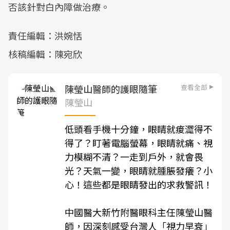
否該針對白內障做治療。
責任編輯：洪婉恬
核稿編輯：陳宛欣
查看全部
陳瑩山醫師的護眼隨筆
陳瑩山
低頭看手機十分鐘，眼睛就痠澀得不
得了？盯著電腦螢幕，眼睛就痛、視
力模糊不清？一走到戶外，就會畏
光？天氣一變，眼睛就腫脹發癢？小
心！這些都是眼睛發出的求救警訊！
中國醫大新竹附醫眼科主任陳瑩山醫
師，因深刻感受台灣人「視力早衰」