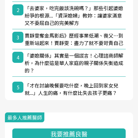
「去婆家，吃完飯該洗碗嗎？」那些引起婆媳
2
紛爭的根源...「資深媳婦」教妳：讓婆家滿意
又不委屈自己的完美解方
賈靜雯奪金馬影后》歷經事業低潮、喪父…到
3
重新站起來！賈靜雯：盡力了就不要苛責自己
「婆媳關係」其實是一個謊言！心理諮商師解
4
析，為什麼這是華人家庭的親子關係失衡造成
的？
「才在討論晚餐要吃什麼，晚上回到家女兒
5
就...」人生的痛，有什麼比失去孩子更痛？
最多人推薦醫師
我要推薦良醫