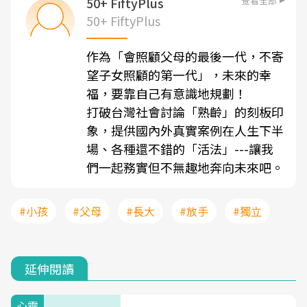
查看全部
50+ FiftyPlus
50+ FiftyPlus
作為「會照顧父母的最後一代，不寄
望子女照顧的第一代」，未來的幸
福，要靠自己有意識地規劃！
打破台灣社會討論「熟齡」的刻板印
象，提供國內外真實案例在人生下半
場、各種還不錯的「活法」---讓我
們一起務實但不無趣地奔向未來吧。
#小孩
#父母
#長大
#放手
#獨立
延伸閱讀
心靈