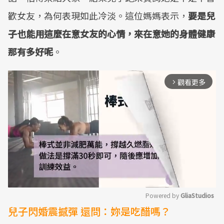
歡女友，為何表現如此冷淡。這位媽媽表示，
要是兒
子也能用這麼在意女友的心情，來在意她的身體健康
那有多好呢
。
觀看更多
arrow_forward_ios
Powered by 
GliaStudios
兒子閃婚震撼彈 還問：妳是吃醋嗎？
Mute