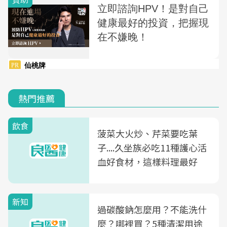
熱門推薦
飲食
菠菜大火炒、芹菜要吃葉
子....久坐族必吃11種護心活
血好食材，這樣料理最好
新知
過碳酸鈉怎麼用？不能洗什
麼？哪裡買？5種清潔用途