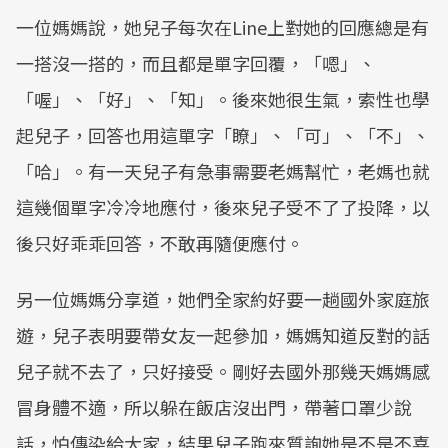
一位媽媽說，她兒子每次在Line上對她的回應總是有
一搭沒一搭的，而且都是單字回覆，「嗯」、
「喔」、「好」、「知」。後來她很生氣，索性也學
起兒子，回答也用這單字「瞭」、「可」、「不」、
「哈」。有一天兒子有急事需要老媽幫忙，老媽也就
這幾個單字冷冷地應付，後來兒子受不了了投降，以
後只好乖乖回答，不敢再隨便應付。
另一位媽媽分享道，她們全家約好要一趟國外家庭旅
遊，兒子表明要帶女友一起參加，媽媽知道反對的話
兒子就不去了，只好接受。剛好去國外那幾天媽媽感
冒身體不適，所以躲在飯店沒出門，帶著口罩少說
話，怕傳染給大家，結果兒子跑來質詢她是不是不喜