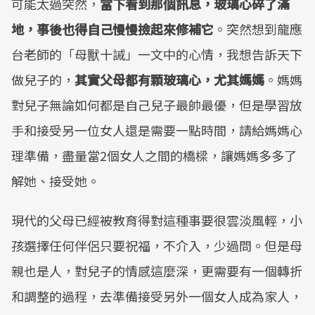
可能太過突然，
當下看到那個訊息，玻璃心碎了滿
地，事後也得自己慢慢撿起來修補它
。突然想到龍應
台老師的「母獸十誡」一文中的心情，我想告訴天下
做兒子的，
其實父母都有顆玻璃心，尤其媽媽
。媽媽
對兒子無論如何都是自己兒子最帥最優，但是學習放
手和接受另一位女人還是需要一點時間，請給媽媽心
理準備，盡量當2個女人之間的橋樑，讓媽媽多多了
解她、接受她。
現代的父母已經被教育得對這種事要很雲淡風輕，小
孩選擇任何伴侶只要祝福，不介入，少過問。但是母
親也是人，對兒子的情感這麼深，更需要有一個轉折
和調整的過程，去準備接受另外一個女人成為家人，