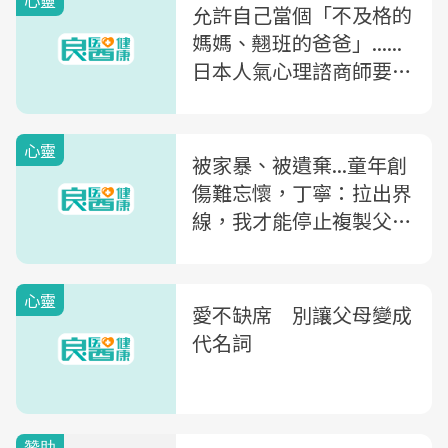
心靈
允許自己當個「不及格的
媽媽、翹班的爸爸」......
日本人氣心理諮商師要
你：停止在關係中習慣性
自責
心靈
被家暴、被遺棄...童年創
傷難忘懷，丁寧：拉出界
線，我才能停止複製父母
的人生
心靈
愛不缺席 別讓父母變成
代名詞