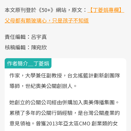
本文原刊登於《50+》網站，原文：
【丁菱娟專欄】
父母都有顆玻璃心，只是孩子不知道
責任編輯：呂宇真
核稿編輯：陳宛欣
作者簡介＿丁菱娟
作家，大學兼任副教授，台北搖籃計劃新創團隊
導師，世紀奧美公關創辦人。
她創立的公關公司經由併購加入奧美傳播集團。
累積了多年的公關行銷經驗，是台灣公關產業的
意見領袖。曾獲2013年亞太區CMO 創業類的女