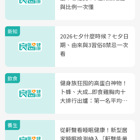
與比例一次懂
新知
2026七夕什麼時候？七夕日
期、由來與3習俗8禁忌一次
看
飲食
健身族狂囤的高蛋白神物！
卜蜂、大成...即食雞胸肉十
大排行出爐：第一名平均一
片不到50元
養生
從鼾聲看睡眠健康！新型居
家睡眠檢測納入「鼾聲能量