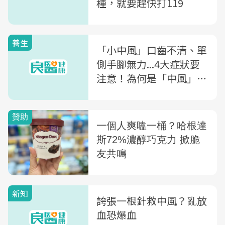
種，就要趕快打119
養生
「小中風」口齒不清、單
側手腳無力...4大症狀要
注意！為何是「中風」前
兆？一文看懂什麼是「短
暫性腦缺血」
新知
誇張一根針救中風？亂放
血恐爆血