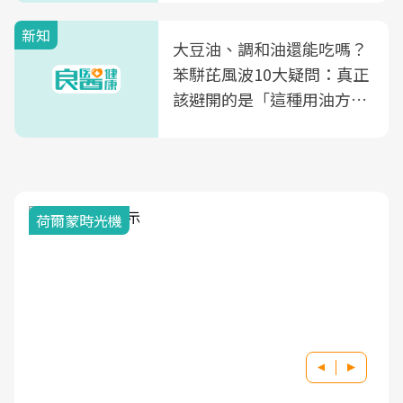
新知
大豆油、調和油還能吃嗎？
苯駢芘風波10大疑問：真正
該避開的是「這種用油方
式」
荷爾蒙時光機