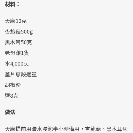
材料：
天麻10克
杏鮑菇500g
黑木耳50克
老母雞1隻
水4,000cc
薑片蔥段適量
胡椒粉
鹽8克
做法
天麻提前用清水浸泡半小時備用，杏鮑菇、黑木耳切