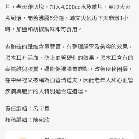
片，老母雞切塊，加入4,000cc水及薑片、蔥段大火
煮到滾，開蓋沸騰5分鐘，轉文火候再下天麻燉1小
時，加鹽和胡椒調味即可食用。
杏鮑菇的纖維含量豐富，有整理腸胃及美容的效果，
黑木耳有活血、防止血管硬化的效果，黑木耳含有的
高纖維與膠質，還能促進腸胃蠕動，改善便秘困擾，
在中藥裡又被稱為血管清道夫，因此老年人和心血管
疾病與肥胖的人特別適合這道湯。
責任編輯：呂宇真
核稿編輯：陳宛欣