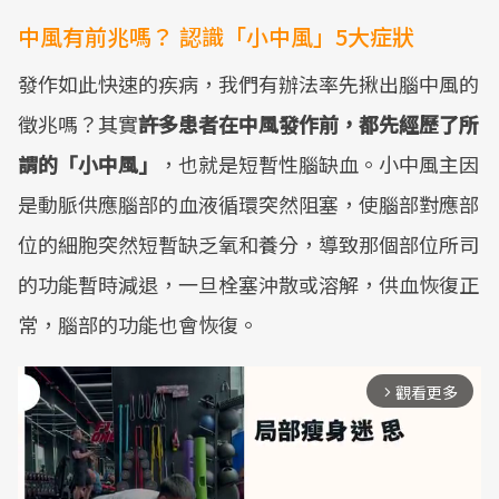
中風有前兆嗎？ 認識「小中風」5大症狀
發作如此快速的疾病，我們有辦法率先揪出腦中風的
徵兆嗎？其實
許多患者在中風發作前，都先經歷了所
謂的「小中風」
，也就是短暫性腦缺血。小中風主因
是動脈供應腦部的血液循環突然阻塞，使腦部對應部
位的細胞突然短暫缺乏氧和養分，導致那個部位所司
的功能暫時減退，一旦栓塞沖散或溶解，供血恢復正
常，腦部的功能也會恢復。
觀看更多
arrow_forward_ios