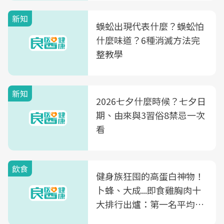
新知
蜈蚣出現代表什麼？蜈蚣怕
什麼味道？6種消滅方法完
整教學
新知
2026七夕什麼時候？七夕日
期、由來與3習俗8禁忌一次
看
飲食
健身族狂囤的高蛋白神物！
卜蜂、大成...即食雞胸肉十
大排行出爐：第一名平均一
片不到50元