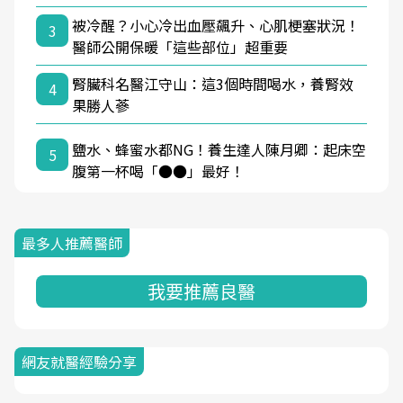
被冷醒？小心冷出血壓飆升、心肌梗塞狀況！
3
醫師公開保暖「這些部位」超重要
腎臟科名醫江守山：這3個時間喝水，養腎效
4
果勝人蔘
鹽水、蜂蜜水都NG！養生達人陳月卿：起床空
5
腹第一杯喝「●●」最好！
最多人推薦醫師
我要推薦良醫
網友就醫經驗分享