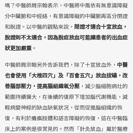
嗎？中醫師周宗翰表示，中醫將中風依有無意識障礙
分中臟腑和中經絡，有意識障礙的中臟腑再區分閉證
和脫證。以中醫的觀點來說，
閉證才適合十宣放血，
脫證則不太適合，因為脫症放血可能讓患者的出血症
狀更加嚴重
。
中醫師周宗翰另外告訴我們，除了十宣放血外，
中醫
也會使用「大椎四穴」及「百會五穴」放血拔罐，改
善腦部壓力，提高腦組織氧分壓
，減少腦細胞病灶的
範圍持續擴大，在後續的復原下增加腦代謝機能，減
輕病變神經的缺血缺氧狀況，從而促進腦組織的恢
復，有利於癱瘓肢體和語言障礙的恢復，這在中醫臨
床上的案例是很常見的。然而「針灸放血」屬於醫療