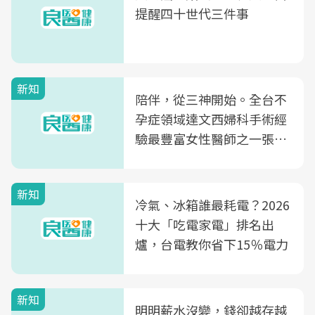
提醒四十世代三件事
新知
陪伴，從三神開始。全台不
孕症領域達文西婦科手術經
驗最豐富女性醫師之一張永
玲領軍，打造全台首創「生
殖銀行概念形象館」，攜手
新知
光田醫院建構360度女性健
冷氣、冰箱誰最耗電？2026
康照護生態圈
十大「吃電家電」排名出
爐，台電教你省下15％電力
新知
明明薪水沒變，錢卻越存越