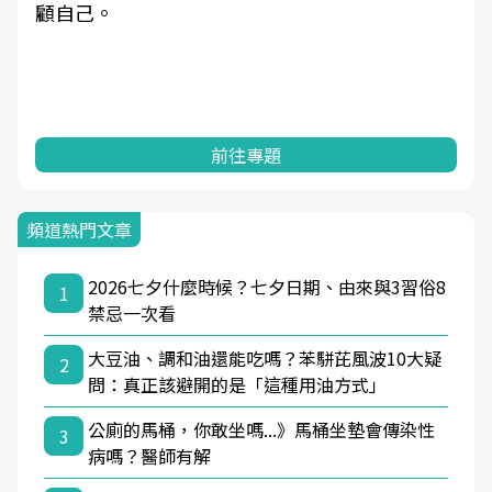
顧自己。
前往專題
頻道熱門文章
2026七夕什麼時候？七夕日期、由來與3習俗8
1
禁忌一次看
大豆油、調和油還能吃嗎？苯駢芘風波10大疑
2
問：真正該避開的是「這種用油方式」
公廁的馬桶，你敢坐嗎...》馬桶坐墊會傳染性
3
病嗎？醫師有解