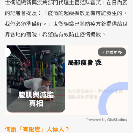
世衛組織新興疾病部門代理主管范科霍芙，在日內瓦
的記者會提及：「疫情的超級擴散是有可能發生的，
我們必須準備好。」世衛組織已將防疫方針提供給世
界各地的醫院，希望能有效防止疫情擴散。
觀看更多
arrow_forward_ios
Powered by 
GliaStudios
何謂「有限度」人傳人？
Mute