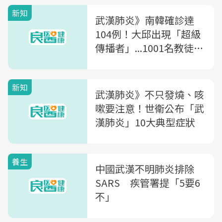
新知
武漢肺炎》南韓確診達
104例！大邱出現「超級
傳播者」...1001名教徒居
家隔離
新知
武漢肺炎》不只發燒、咳
嗽要注意！世衛公布「武
漢肺炎」10大典型症狀
養生
中國武漢不明肺炎排除
SARS 疾管署提「5要6
不」