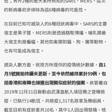
低；另外2種則是大家所熟知的SARS、MERS，這次
的新病毒初步排除為這6種病毒的可能性。
在目前已知可感染人的6種冠狀病毒中，SARS的主要
宿主是果子狸、MERS則是透過駱駝傳播，哺乳類最
大宿主則是蝙蝠，其他如禽類如貓、狗、豬等動物，
也有可能成為宿主。
感染人數方面，就陸方所提供的疫情統計數據，
自1
月5號開始持續未更新，至今依然維持累計59例，包
括香港和南韓也接連出現類似症狀的個案
。疾管署自
2019年12月31日啟動由武漢直航入境班機之登機檢
疫，已執行14航班，共檢疫1,317名旅客及機組員，
截至目前有症狀者共10名，其中1人因出現發燒、咳