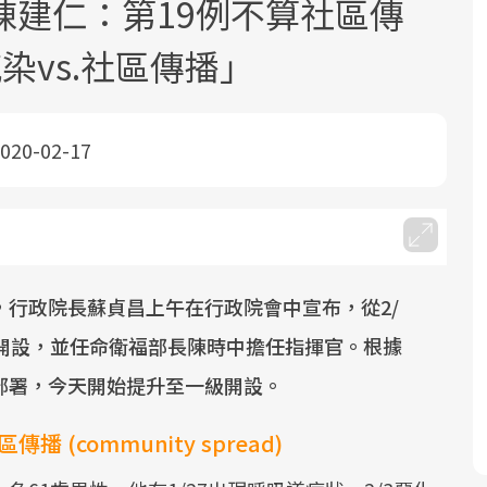
陳建仁：第19例不算社區傳
染vs.社區傳播」
020-02-17
面對超高齡社會的浪潮，台灣正在快速
2025年，就到良醫生活祭體驗「一站式
良醫健康網從「換季的身體變化」出
邁向「健康照護」的新時代。隨著國家
健康新生活」，從講座、體驗到運動，
發，透過醫學觀點與日常感受的對話，
政策如「健康台灣推動委員會」與「長
全面啟動你的健康革命！
建立對亞健康的認知，進而引導實際的
照3.0」的推進，「預防醫學」已成全民
改善行動。
行政院長蘇貞昌上午在行政院會中宣布，從2/
關注的核心議題。然而，健檢不只是醫
級開設，並任命衛福部長陳時中擔任指揮官。根據
療院所的服務，更是民眾了解自身健康
部署，今天開始提升至一級開設。
狀況、啟動健康管理的重要起點。
前往專題
前往專題
前往專題
 社區傳播 (community spread)