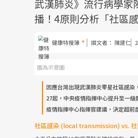
武漢肺炎》流行病學家
播！4原則分析「社區感
健康特搜簿
撰文者：
陳建仁
2
圖為示意圖
因應台灣出現武漢肺炎零星社區感染，
27起，中央疫情指揮中心提升至一
疫情指揮中心指揮官建議，決定超前
社區感染 (local transmission) vs.