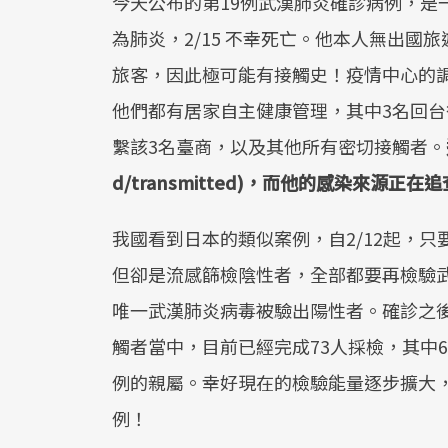
今天公布的第19例武漢肺炎確診病例，是一名
為肺炎，2/15 不幸死亡。他本人無出
旅客，因此極可能有接觸史！疫情中心的
他們都有居家自主健康管理，其中3名回
繫該3名臺商，以及其他所有密切接觸者。
d/transmitted)，而他的感染來源正在
我國看到日本的類似案例，自2/12起，
但卻是流感篩檢陰性者，全部都要再檢驗武
唯一武漢肺炎病毒被驗出陽性者。確診之後
觸者當中，目前已經完成73人採檢，其中6
例的親屬。幸好現在的檢驗能量逐步擴大
例！