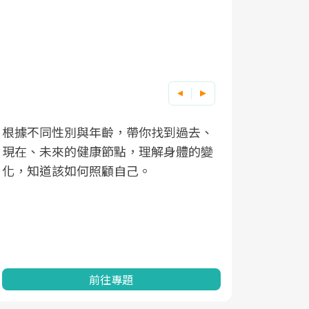
根據不同性別與年齡，帶你找到過去、
因應超高齡
現在、未來的健康節點，理解身體的變
「2025
化，知道該如何照顧自己。
康促進為目
民眾健康的
查、數據分
一起成為台
前往專題