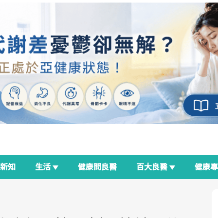
新知
生活
健康問良醫
百大良醫
健康
良醫生活祭
我與健康韌性的距離