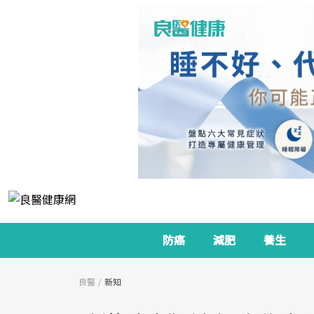
防癌
減肥
養生
良醫
新知