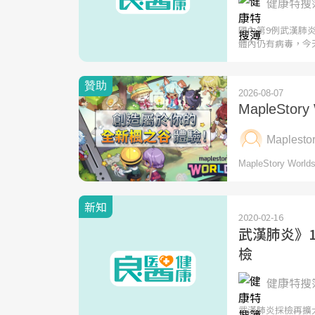
健康特搜簿
國內第9例武漢肺
體內仍有病毒，今
新知
2020-02-16
武漢肺炎》
檢
健康特搜簿
武漢肺炎採檢再擴