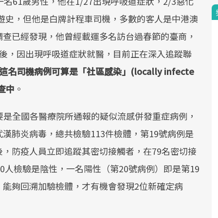
61歲男性，他在1/27出現呼吸道症狀，2/3惡化
國旅遊史，但他是白牌計程車司機，多數的客人是中港澳
調查已經發現，他曾經載運多名訪台過春節的臺商，
台後，因出現呼吸道症狀就醫，目前正在深入追蹤聯
這名司機病例可算是「社區感染」(locally infecte
追查中
。
只要是全國各醫療院所通報的疑似流感併發重症病例，
漢肺炎病毒，總共檢驗113件檢體，第19號病例是
，防疫人員立即追蹤其密切接觸者，在79名密切接
0人檢驗是陰性，一名陽性（第20號病例）即是第19
，能夠回溯加驗檢體，才有機會發現2位新確定病