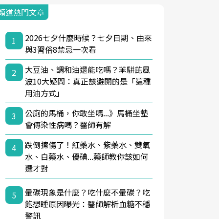
頻道熱門文章
2026七夕什麼時候？七夕日期、由來
1
與3習俗8禁忌一次看
大豆油、調和油還能吃嗎？苯駢芘風
2
波10大疑問：真正該避開的是「這種
用油方式」
公廁的馬桶，你敢坐嗎...》馬桶坐墊
3
會傳染性病嗎？醫師有解
跌倒擦傷了！紅藥水、紫藥水、雙氧
4
水、白藥水、優碘...藥師教你該如何
選才對
暈碳現象是什麼？吃什麼不暈碳？吃
5
飽想睡原因曝光：醫師解析血糖不穩
警訊