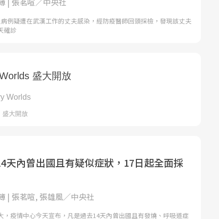
 | 張茗喧／中央社
炎病例疑遭在武漢工作的丈夫感染，經防疫醫師回頭採檢，發現該丈夫
天確診
14天內曾出國且有疑似症狀，17日起全面採
 | 張茗喧, 張雄風／中央社
大，疫情中心今天宣布，凡是過去14天內曾出國且有發燒、呼吸道症