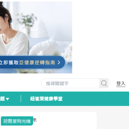
登入
專題
紐崔萊健康學堂
荷爾蒙時光機
2025健檢