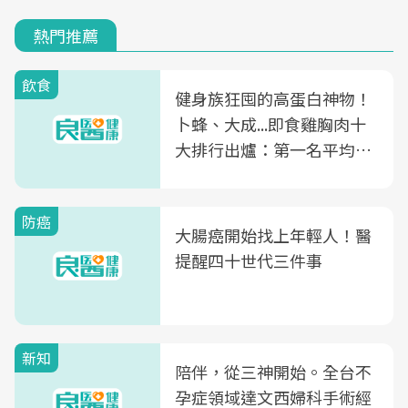
熱門推薦
飲食
健身族狂囤的高蛋白神物！
卜蜂、大成...即食雞胸肉十
大排行出爐：第一名平均一
片不到50元
防癌
大腸癌開始找上年輕人！醫
提醒四十世代三件事
新知
陪伴，從三神開始。全台不
孕症領域達文西婦科手術經