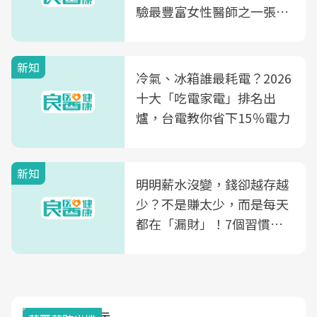
驗最豐富女性醫師之一張永
玲領軍，打造全台首創「生
殖銀行概念形象館」，攜手
新知
光田醫院建構360度女性健
冷氣、冰箱誰最耗電？2026
康照護生態圈
十大「吃電家電」排名出
爐，台電教你省下15％電力
新知
明明薪水沒變，錢卻越存越
少？不是賺太少，而是每天
都在「漏財」！7個習慣一
次看