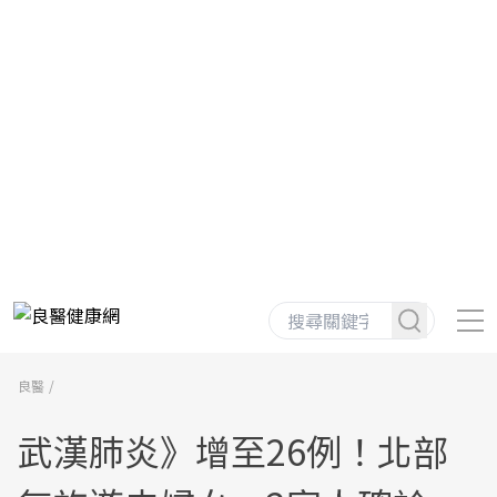
良醫
武漢肺炎》增至26例！北部