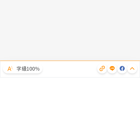
字級100％