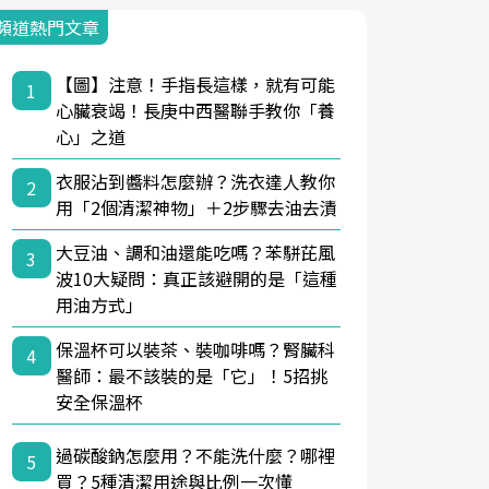
頻道熱門文章
【圖】注意！手指長這樣，就有可能
1
心臟衰竭！長庚中西醫聯手教你「養
心」之道
衣服沾到醬料怎麼辦？洗衣達人教你
2
用「2個清潔神物」＋2步驟去油去漬
大豆油、調和油還能吃嗎？苯駢芘風
3
波10大疑問：真正該避開的是「這種
用油方式」
保溫杯可以裝茶、裝咖啡嗎？腎臟科
4
醫師：最不該裝的是「它」！5招挑
安全保溫杯
過碳酸鈉怎麼用？不能洗什麼？哪裡
5
買？5種清潔用途與比例一次懂