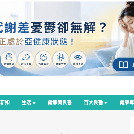
新知
生活
健康問良醫
百大良醫
健康
良醫生活祭
我與健康韌性的距離