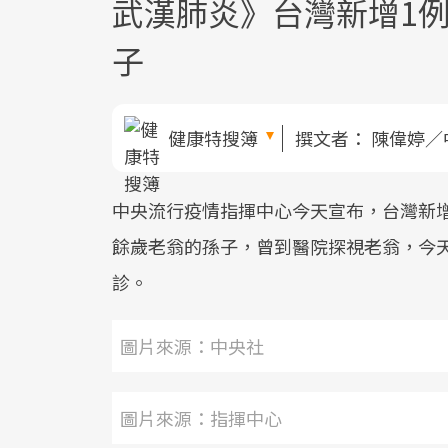
武漢肺炎》台灣新增1例
子
健康特搜簿
撰文者：
陳偉婷／
中央流行疫情指揮中心今天宣布，台灣新增
餘歲老翁的孫子，曾到醫院探視老翁，今
診。
圖片來源：中央社
圖片來源：指揮中心