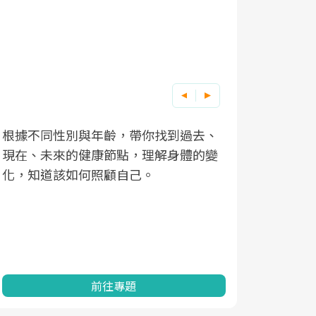
根據不同性別與年齡，帶你找到過去、
因應超高齡
現在、未來的健康節點，理解身體的變
「2025
化，知道該如何照顧自己。
康促進為目
民眾健康的
查、數據分
一起成為台
前往專題