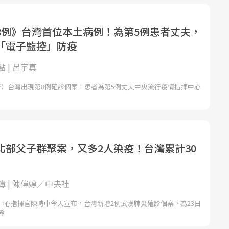
8例》台灣首位本土病例！為第5例患者丈夫，
「電子監控」防疫
 | 呂宇真
更新）台灣出現第8例確診個案！患者為第5例丈夫中央流行疫情指揮中心
北部父子群聚案，又多2人染疫！台灣累計30
 | 陳偉婷／中央社
中心指揮官陳時中今天宣布，台灣新增2例武漢肺炎確診個案，為23日
翁