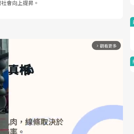
灣社會向上提昇。
觀看更多
arrow_forward_ios