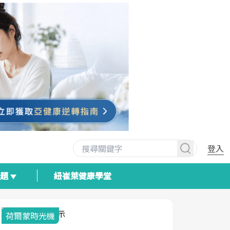
登入
專題
紐崔萊健康學堂
荷爾蒙時光機
2025健檢