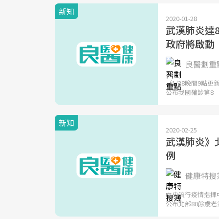
新知
2020-01-28
武漢肺炎達
政府將啟動
良醫劃重點
（1/28晚間9點
公布我國確診第8
新知
2020-02-25
武漢肺炎》
例
健康特搜簿
中央流行疫情指揮
公布北部80餘歲老