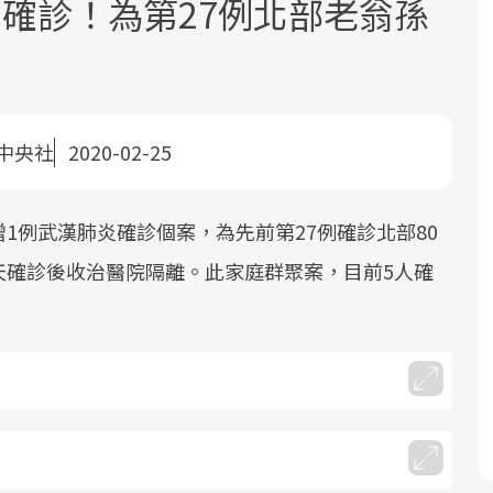
確診！為第27例北部老翁孫
中央社
2020-02-25
面對超高齡社會的浪潮，台灣正在快速
2025年，就到良醫生活祭體驗「一站式
良醫健康網從「換季的身體變化」出
1例武漢肺炎確診個案，為先前第27例確診北部80
邁向「健康照護」的新時代。隨著國家
健康新生活」，從講座、體驗到運動，
發，透過醫學觀點與日常感受的對話，
天確診後收治醫院隔離。此家庭群聚案，目前5人確
政策如「健康台灣推動委員會」與「長
全面啟動你的健康革命！
建立對亞健康的認知，進而引導實際的
照3.0」的推進，「預防醫學」已成全民
改善行動。
關注的核心議題。然而，健檢不只是醫
療院所的服務，更是民眾了解自身健康
狀況、啟動健康管理的重要起點。
前往專題
前往專題
前往專題