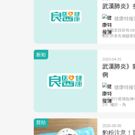
武漢肺炎》多
健康特搜簿
台灣截至目前有38
較於許多先進國家
新知
2020-04-25
武漢肺炎》
例
健康特搜簿
中央流行疫情指揮中
19）確診，為