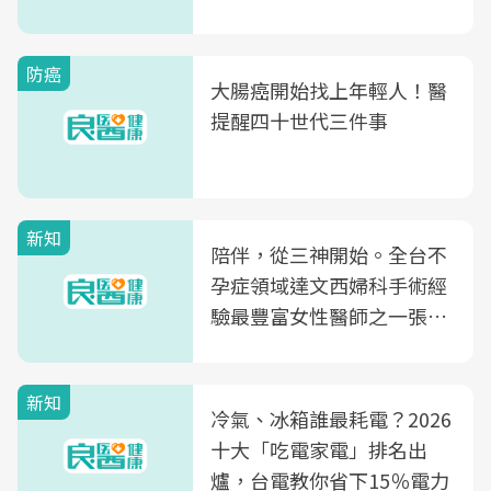
片不到50元
防癌
大腸癌開始找上年輕人！醫
提醒四十世代三件事
新知
陪伴，從三神開始。全台不
孕症領域達文西婦科手術經
驗最豐富女性醫師之一張永
玲領軍，打造全台首創「生
殖銀行概念形象館」，攜手
新知
光田醫院建構360度女性健
冷氣、冰箱誰最耗電？2026
康照護生態圈
十大「吃電家電」排名出
爐，台電教你省下15％電力