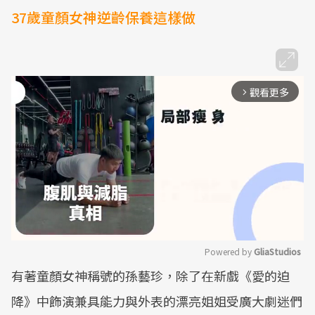
37歲童顏女神逆齡保養這樣做
觀看更多
arrow_forward_ios
Powered by 
GliaStudios
有著童顏女神稱號的孫藝珍，除了在新戲《愛的迫
Mute
降》中飾演兼具能力與外表的漂亮姐姐受廣大劇迷們