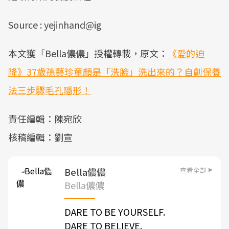
Source : yejinhand@ig
本文獲「Bella儂儂」授權轉載，原文：
《愛的迫
降》37歲孫藝珍童顏是「洗臉」洗出來的？自創保養
法三步驟毛孔隱形！
責任編輯：陳宛欣
核稿編輯：劉宣
查看全部
Bella儂儂
Bella儂儂
DARE TO BE YOURSELF.
DARE TO BELIEVE.