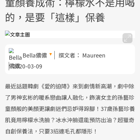
童顏養成術：檸檬水不是用喝
的，是要「這樣」保養
Bella儂儂
撰文者：
Maureen
2020-03-09
最近話題韓劇《愛的迫降》來到劇情新高潮，劇中除
了男神玄彬的暖系戀曲讓人融化，飾演女主的孫藝珍
童顏般的美顏更讓劇迷們忌妒得跺腳！37歲孫藝珍養
肌竟用檸檬水洗臉？冰水沖臉還能預防出油？超獵奇
自創保養法，只要3招連毛孔都隱形！