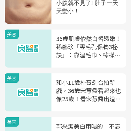
美容
36歲肌膚依然白皙透嫩！
孫藝珍「零毛孔保養3祕
訣」：靠溫毛巾、檸檬水
敷臉
美容
和小11歲朴寶劍合拍新
戲，36歲宋慧喬看起來也
像25歲！看宋慧喬出道
12年的逆齡肌膚養成術
美容
郭采潔美白用喝的 不忘