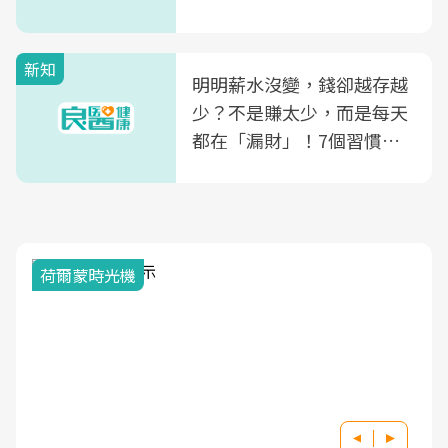
新知
明明薪水沒變，錢卻越存越
少？不是賺太少，而是每天
都在「漏財」！7個習慣一
次看
荷爾蒙時光機