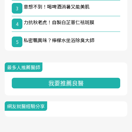
意想不到！喝啤酒消暑又能美肌
3
力抗秋老虎！自製白芷薏仁祛斑膜
4
私密飄異味？檸檬水坐浴除臭大師
5
最多人推薦醫師
我要推薦良醫
網友就醫經驗分享