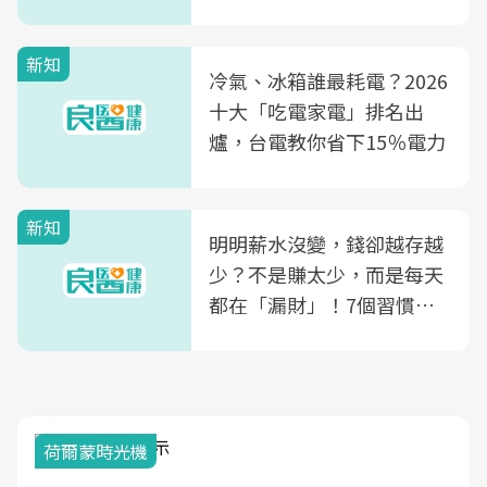
玲領軍，打造全台首創「生
殖銀行概念形象館」，攜手
新知
光田醫院建構360度女性健
冷氣、冰箱誰最耗電？2026
康照護生態圈
十大「吃電家電」排名出
爐，台電教你省下15％電力
新知
明明薪水沒變，錢卻越存越
少？不是賺太少，而是每天
都在「漏財」！7個習慣一
次看
荷爾蒙時光機