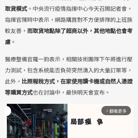
取貨模式
。中央流行疫情指揮中心今天召開記者會，
指揮官陳時中表示，網路購買對不方便排隊的上班族
較友善，
而取貨地點除了超商以外，其他地點也會考
慮
。
醫療整備官羅一鈞表示，相關技術團隊下午將進行壓
力測試，包含系統能否負荷突然湧入的大量訂單等，
此外，
比照報稅方式，在家使用讀卡機或自然人憑證
等購買方式
也在討論中，最快明天會宣布。
觀看更多
arrow_forward_ios