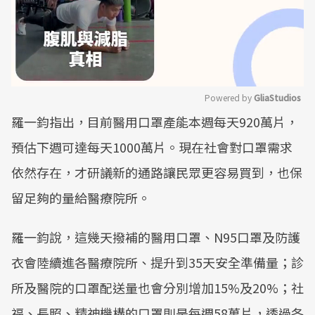
Powered by 
GliaStudios
羅一鈞指出，目前醫用口罩產能本週每天920萬片，
Mute
預估下週可達每天1000萬片。現在社會對口罩需求
依然存在，才研議新的通路讓民眾更容易買到，也保
留足夠的量給醫療院所。
羅一鈞說，這幾天撥補的醫用口罩、N95口罩及防護
衣會陸續進各醫療院所、提升到35天安全準備量；診
所及醫院的口罩配送量也會分別增加15%及20%；社
福、長照、精神機構的口罩則是每週58萬片，透過各