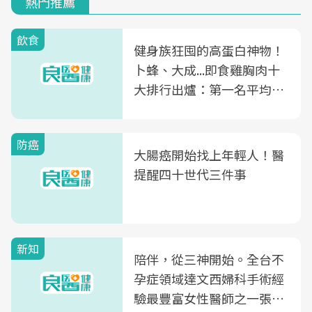
熱門推薦
飲食
健身族狂囤的高蛋白神物！
卜蜂、大成...即食雞胸肉十
大排行出爐：第一名平均一
片不到50元
防癌
大腸癌開始找上年輕人！醫
提醒四十世代三件事
新知
陪伴，從三神開始。全台不
孕症領域達文西婦科手術經
驗最豐富女性醫師之一張永