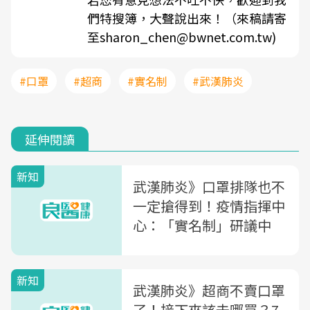
們特搜簿，大聲說出來！（來稿請寄
至sharon_chen@bwnet.com.tw)
#口罩
#超商
#實名制
#武漢肺炎
延伸閱讀
新知
武漢肺炎》口罩排隊也不
一定搶得到！疫情指揮中
心：「實名制」研議中
新知
武漢肺炎》超商不賣口罩
了！接下來該去哪買？7