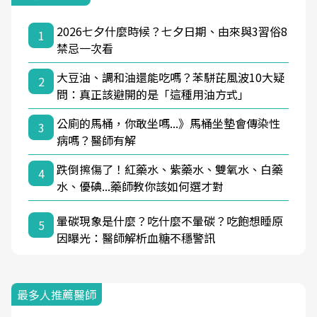
2026七夕什麼時候？七夕日期、由來與3習俗8
1
禁忌一次看
大豆油、調和油還能吃嗎？苯駢芘風波10大疑
2
問：真正該避開的是「這種用油方式」
公廁的馬桶，你敢坐嗎...》馬桶坐墊會傳染性
3
病嗎？醫師有解
跌倒擦傷了！紅藥水、紫藥水、雙氧水、白藥
4
水、優碘...藥師教你該如何選才對
暈碳現象是什麼？吃什麼不暈碳？吃飽想睡原
5
因曝光：醫師解析血糖不穩警訊
最多人推薦醫師