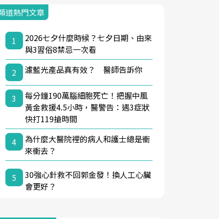
頻道熱門文章
2026七夕什麼時候？七夕日期、由來
1
與3習俗8禁忌一次看
濾藍光產品真有效？ 醫師告訴你
2
每分鐘190萬腦細胞死亡！把握中風
3
黃金救援4.5小時，醫警告：遇3症狀
快打119搶時間
為什麼大醫院裡的病人和護士總是衝
4
來衝去？
30強心針救不回郭金發！換人工心臟
5
會更好？