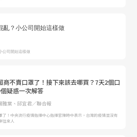
超商不賣口罩了！接下來該去哪買？7天2個口
9個疑惑一次解答
| 楊雅棠、邱宜君／聯合報
罩了！中央流行疫情指揮中心指揮官陳時中表示，台灣的疫情並沒有
岸往來人