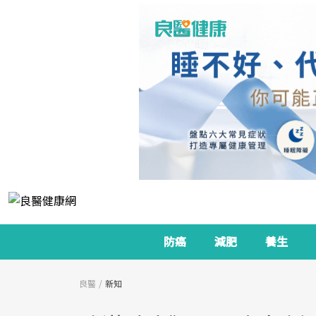
防癌
減肥
養生
良醫
新知