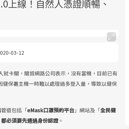
.0上線！自然人憑證順暢、
020-03-12
面對超高齡社會的浪潮，台灣正在快速
2025年，就到良醫生活祭體驗「一站式
良醫健康網從「換季的身體變化」出
邁向「健康照護」的新時代。隨著國家
健康新生活」，從講座、體驗到運動，
發，透過醫學觀點與日常感受的對話，
政策如「健康台灣推動委員會」與「長
全面啟動你的健康革命！
建立對亞健康的認知，進而引導實際的
登入就卡關，關貿網路公司表示，沒有當機，目前已有
照3.0」的推進，「預防醫學」已成全民
改善行動。
但因健保署主機一時難以處理過多登入量，導致以健保
關注的核心議題。然而，健檢不只是醫
療院所的服務，更是民眾了解自身健康
狀況、啟動健康管理的重要起點。
購管道包括「
eMask口罩預約平台
」網站及「
全民健
前往專題
前往專題
前往專題
，都必須要先通過身份認證
。