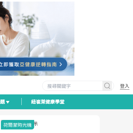
登入
專題
紐崔萊健康學堂
荷爾蒙時光機
2025健檢