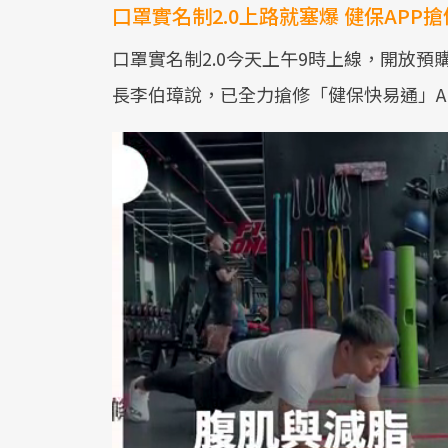
口罩實名制2.0上路就塞爆 健保APP
口罩實名制2.0今天上午9時上線，開放預
長李伯璋說，已全力搶修「健保快易通」A