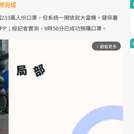
搶修完成
購233萬人份口罩，但系統一開放就大當機。健保署
PP；經記者實測，9時50分已成功預購口罩。
觀看更多
arrow_forward_ios