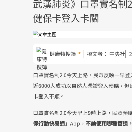
武漢肺炎》口罩實名制2
健保卡登入卡關
健康特搜簿
撰文者：
中央社
2
口罩實名制2.0今天上路，民眾反映一早
近6000人成功以自然人憑證登入預購，
卡登入不順。
口罩實名制2.0今天早上9時上路，民眾預
保行動快易通
」App，
不論使用哪種管道