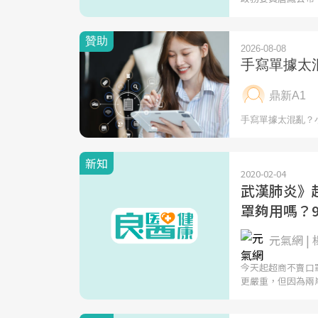
新知
2020-02-04
武漢肺炎》
罩夠用嗎？
元氣網 
今天起超商不賣口
更嚴重，但因為兩