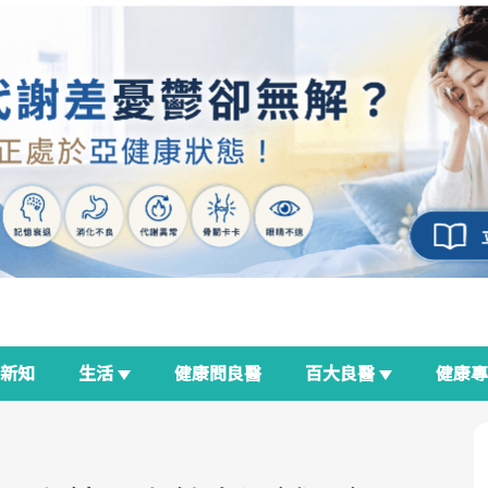
新知
生活
健康問良醫
百大良醫
健康
良醫生活祭
我與健康韌性的距離