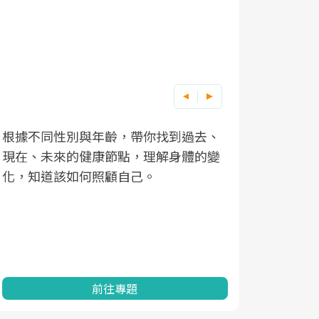
根據不同性別與年齡，帶你找到過去、
因應超高齡
現在、未來的健康節點，理解身體的變
「2025
化，知道該如何照顧自己。
康促進為目
民眾健康的
查、數據分
一起成為台
前往專題