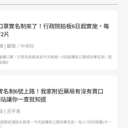
口罩實名制來了！行政院拍板6日起實施，每
2片
 | 顧荃／中央社
搶購口罩，行政院長蘇貞昌今天拍板，6日起購買口罩將採實名制，民
全國6
實名制6號上路！我家附近藥局有沒有賣口
網站讓你一查就知道
 | 呂宇真
社）因應武漢肺炎疫情，今天起購買口罩採實名制，每人7天內限購2片，
「