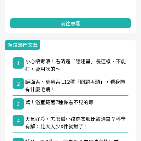
前往專題
頻道熱門文章
小心噴毒液！看清楚「隱翅蟲」長這樣，不能
1
打，要用吹的～
鏡面舌、草莓舌...12種「問題舌頭」，看身體
2
有什麼毛病！
驚！浴室藏著7種你看不見的毒
3
天氣好冷，怎麼幫小孩穿衣服比較適當？科學
4
有解：比大人少X件就對了！