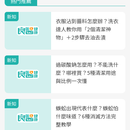
熱門推薦
新知
衣服沾到醬料怎麼辦？洗衣
達人教你用「2個清潔神
物」＋2步驟去油去漬
新知
過碳酸鈉怎麼用？不能洗什
麼？哪裡買？5種清潔用途
與比例一次懂
新知
蜈蚣出現代表什麼？蜈蚣怕
什麼味道？6種消滅方法完
整教學