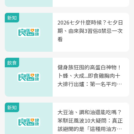
新知
2026七夕什麼時候？七夕日
期、由來與3習俗8禁忌一次
看
飲食
健身族狂囤的高蛋白神物！
卜蜂、大成...即食雞胸肉十
大排行出爐：第一名平均一
片不到50元
新知
大豆油、調和油還能吃嗎？
苯駢芘風波10大疑問：真正
該避開的是「這種用油方