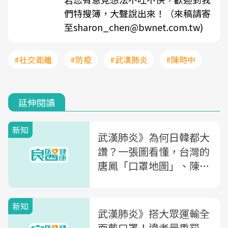
們特搜簿，大聲說出來！（來稿請寄
至sharon_chen@bwnet.com.tw)
#社交距離
#防疫
#武漢肺炎
#陳時中
延伸閱讀
新知
武漢肺炎》為何日韓都大
讚？一張圖看懂，台灣的
唐鳳「口罩地圖」、陳時
中防疫措施贏在哪
新知
武漢肺炎》搭大眾運輸全
面戴口罩！違者最重罰