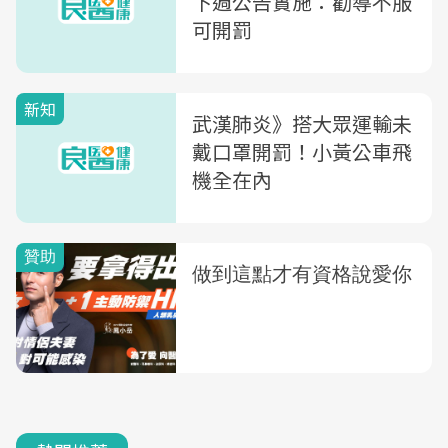
下週公告實施：勸導不服
可開罰
新知
武漢肺炎》搭大眾運輸未
戴口罩開罰！小黃公車飛
機全在內