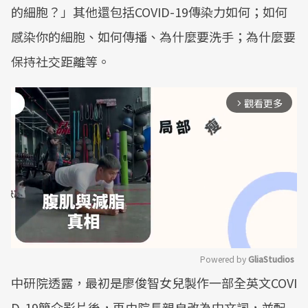
的細胞？」其他還包括COVID-19傳染力如何；如何
感染你的細胞、如何傳播、為什麼要洗手；為什麼要
保持社交距離等。
觀看更多
arrow_forward_ios
Powered by 
GliaStudios
中研院透露，最初是廖俊智女兒製作一部全英文COVI
Mute
D-19簡介影片後，再由院長親自改為中文詞，並配