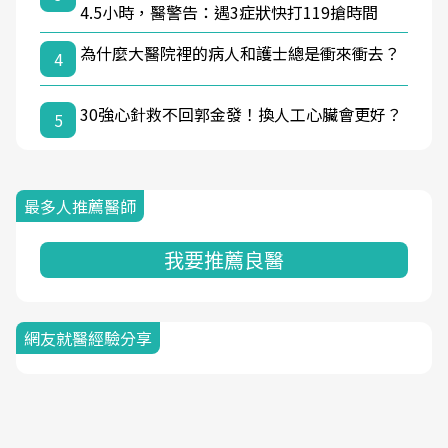
4.5小時，醫警告：遇3症狀快打119搶時間
為什麼大醫院裡的病人和護士總是衝來衝去？
4
30強心針救不回郭金發！換人工心臟會更好？
5
最多人推薦醫師
我要推薦良醫
網友就醫經驗分享