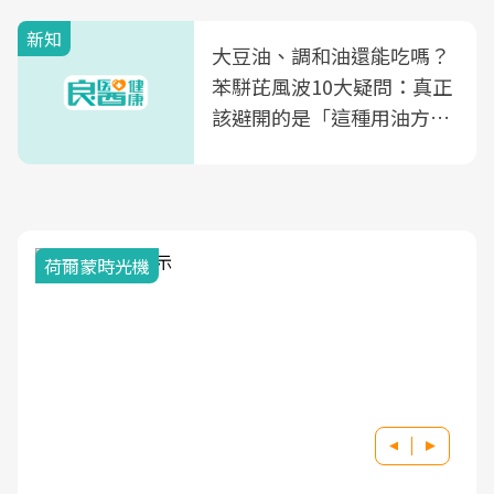
新知
大豆油、調和油還能吃嗎？
苯駢芘風波10大疑問：真正
該避開的是「這種用油方
式」
荷爾蒙時光機