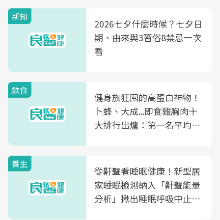
新知
2026七夕什麼時候？七夕日
期、由來與3習俗8禁忌一次
看
飲食
健身族狂囤的高蛋白神物！
卜蜂、大成...即食雞胸肉十
大排行出爐：第一名平均一
片不到50元
養生
從鼾聲看睡眠健康！新型居
家睡眠檢測納入「鼾聲能量
分析」揪出睡眠呼吸中止症
風險