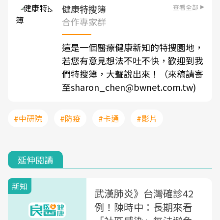
查看全部
健康特搜簿
合作專家群
這是一個醫療健康新知的特搜園地，
若您有意見想法不吐不快，歡迎到我
們特搜簿，大聲說出來！（來稿請寄
至sharon_chen@bwnet.com.tw)
#中研院
#防疫
#卡通
#影片
延伸閱讀
新知
武漢肺炎》台灣確診42
例！陳時中：長期來看