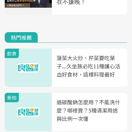
熱門推薦
飲食
菠菜大火炒、芹菜要吃葉
子....久坐族必吃11種護心活
血好食材，這樣料理最好
新知
過碳酸鈉怎麼用？不能洗什
麼？哪裡買？5種清潔用途
與比例一次懂