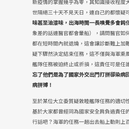
新疫情的掌握幾乎為零，其知識接收程度
世隔絕三十天不見天日，連自己的都懷疑
味甚至油漆味，出海時間一長嗅覺多會鈍
象差的話連醫官都會暈船），請問醫官如
都在短時間內就退燒，這會讓診斷難上加
疑下驟然決定結束任務，這不僅與海軍乘
艦隊任務被迫終止或折損，這責任可是任
忘了他們是為了國家外交出門打拼卻染病
病拼博！
至於某位大立委質疑敦睦艦隊任務的適切
基於大家都曾經同為國家安全肩負過責任
行話吧？海軍的任務一趟出去船上動則上