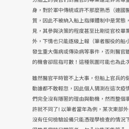
身，對於軍中傳統或許不那麼熟悉（連國
質，因此不被納入船上指揮體制中是常態
見，其參與決策的程度甚至比剛從官校畢
外，下情也只能逐級上報（筆者服役的船
發生重大傷病或傳染病等事件，否則醫官
的機會卻屈指可數！這種氛圍可能也為此
雖然醫官平時管不上大事，但船上官兵的
動誰都不敢輕忽，因此個人猜測在這次疫
們完全沒有隱匿的理由與動機，然而整個
許就不同了! 以筆者當年為例，某次東部
沒有任何檢驗設備只能憑理學檢查的情況