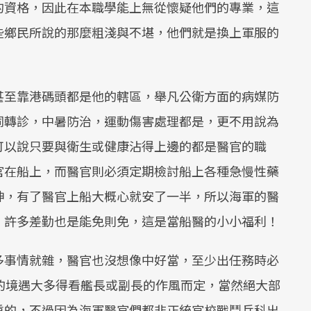
的資格，因此在本職學能上無從懷疑他們的專業，這
些鄉民所說的那麼粗淺與不堪，他們就是換上軍服的
甚至靠港碼頭都是他的轄區，舉凡公衛方面的病媒防
同轉診，中暑防治，運動傷害處理都是，更不用說為
可以說只要與衛生或健康沾得上邊的都是醫官的職
官在船上，而醫官則必須定期檢討船上各種急慢性藥
神，有了醫官上船大概心就安了一半，所以海軍的醫
，許多差勤也是能免則免，這是當船醫的小小福利！
多事情就雜，醫官也沒想像中好當，至少出任務時必
的境遇大多得看艦長或副長的作風而定，當然絕大部
重的，不過因為海軍醫官們都非正統官校戰鬥兵科出