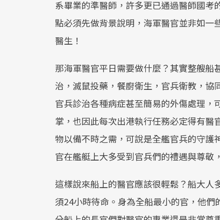
系畢業的準醫師，許多更已通過醫師國考
點必須先做背景說明，海軍醫官並非如一
醫生！
那海軍醫官平日需要做什麼？其實整艘船
治，滅鼠投藥，餐廚衛生，官兵衛教，協
官兵診治各種病症甚至簡易的外傷處理，
掌，也因此每次出港執行任務必定得有醫
物以備不時之需，可說是全艦官兵的守護
官在艦艇上大多受到官兵們的禮遇與尊敬
這樣說來船上的醫官應該很輕鬆？船大人
須24小時待命。身為全船最小的官，他們
分船上的長官們對醫官的專業還是非常尊