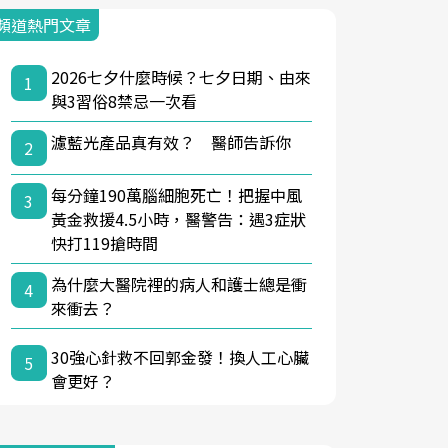
頻道熱門文章
2026七夕什麼時候？七夕日期、由來
1
與3習俗8禁忌一次看
濾藍光產品真有效？ 醫師告訴你
2
每分鐘190萬腦細胞死亡！把握中風
3
黃金救援4.5小時，醫警告：遇3症狀
快打119搶時間
為什麼大醫院裡的病人和護士總是衝
4
來衝去？
30強心針救不回郭金發！換人工心臟
5
會更好？