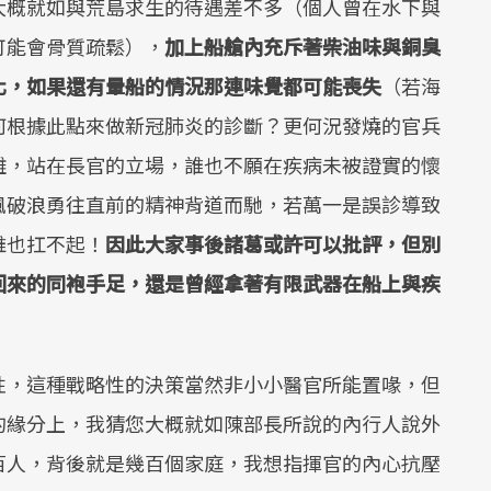
大概就如與荒島求生的待遇差不多（個人曾在水下與
可能會骨質疏鬆），
加上船艙內充斥著柴油味與銅臭
化，如果還有暈船的情況那連味覺都可能喪失
（若海
何根據此點來做新冠肺炎的診斷？更何況發燒的官兵
難，站在長官的立場，誰也不願在疾病未被證實的懷
風破浪勇往直前的精神背道而馳，若萬一是誤診導致
誰也扛不起！
因此大家事後諸葛或許可以批評，但別
回來的同袍手足，還是曾經拿著有限武器在船上與疾
性，這種戰略性的決策當然非小小醫官所能置喙，但
的緣分上，我猜您大概就如陳部長所說的內行人說外
百人，背後就是幾百個家庭，我想指揮官的內心抗壓