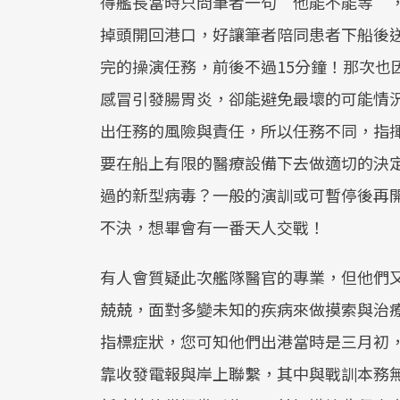
得艦長當時只問筆者一句＂他能不能等＂
掉頭開回港口，好讓筆者陪同患者下船後
完的操演任務，前後不過15分鐘！那次也
感冒引發腸胃炎，卻能避免最壞的可能情
出任務的風險與責任，所以任務不同，指
要在船上有限的醫療設備下去做適切的決
過的新型病毒？一般的演訓或可暫停後再
不決，想畢會有一番天人交戰！
有人會質疑此次艦隊醫官的專業，但他們
兢兢，面對多變未知的疾病來做摸索與治
指標症狀，您可知他們出港當時是三月初
靠收發電報與岸上聯繫，其中與戰訓本務