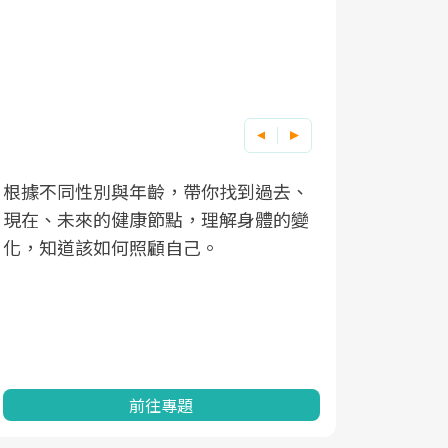
根據不同性別與年齡，帶你找到過去、
因應超高齡
現在、未來的健康節點，理解身體的變
「2025
化，知道該如何照顧自己。
康促進為目
民眾健康的
查、數據分
一起成為台
前往專題