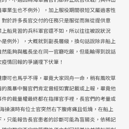
醫畢業生也不例外），加上服役期間很短又屬過客性
，對於許多長官交付的任務只是服從而無從提供意
業上船見習的兵科軍官還不如，所以往往被說狀況
小是例外），大概就到副長層級，換句話說除非船上
雖然能夠與艦長坐在同一官廳吃飯，但能輪得到說話
次疫情回報的爭議埋下伏筆！
健康可也馬乎不得，畢竟大家同舟一命，稍有風吹草
情的風暴中醫官們肯定曾經如實記載或上報，畢竟他
事件的裁量權最終都在指揮官手裡，長官們的考量或
外海操演時有位士官突然右下腹疼痛且低燒，在船上
下，只能報告長官患者的診斷可能為盲腸炎，依稀記