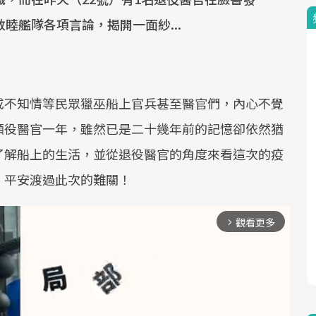
睦艦隊各項言論，揭開一面紗...
或不知情等民眾獵巫船上官兵甚至醫官們，內心不覺
願役醫官一年，雖然已是二十幾年前的記憶卻依然猶
了解船上的生活，並從退役醫官的角度來看這次的疫
，平安渡過此次的難關！
觀看更多
arrow_forward_ios