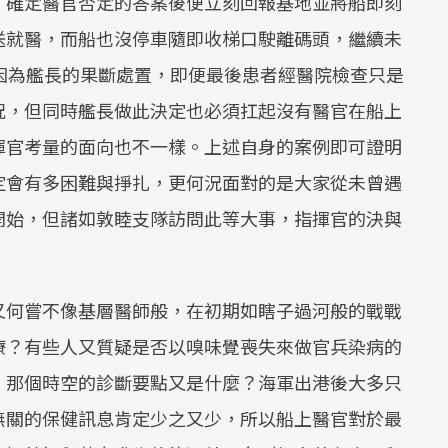
，確定醫官否定的答案後便立刻回報基地並將船即刻
送就醫，而船也沒停車隨即收梯口駛離碼頭，繼續未
因為艦長的果斷處置，即便最後患者經醫院檢查只是
況，但同時艦長做此決定也必須扛起沒有醫官在船上
揮官考量的面向也不一樣。上述自身的案例即可證明
定會有多困難與掙扎，更何況面對的是大家從未曾遇
開始，但諸如敦睦支隊訪問此等大事，指揮官的決與
又何嘗不像基層醫師般，在初期如瞎子過河般的戰戰
療？有些人又質疑是否以嗅味覺喪失來做官兵染病的
，那個時空的診斷要點又是什麼？海軍出港後大多只
無關的保健訊息肯定少之又少，所以船上醫官對於最