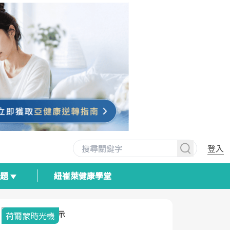
登入
專題
紐崔萊健康學堂
荷爾蒙時光機
2025健檢