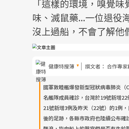
「這樣的環境，嗅覺味
味、滅鼠藥...一位退
沒上過船，不會了解他
健康特搜簿
撰文者：
合作專家
國軍敦睦艦爆發新型冠狀病毒肺炎（CO
名艦隊成員確診，台灣於19號新增2
21號新增3例及昨天（22號）的1例
後的足跡，各縣市政府也陸續公布確
聲浪，指向船上的醫官們是否有失於職