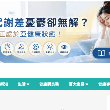
新知
生活
健康問良醫
百大良醫
健康
良醫生活祭
我與健康韌性的距離