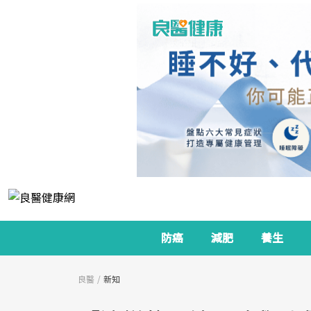
防癌
減肥
養生
良醫
新知