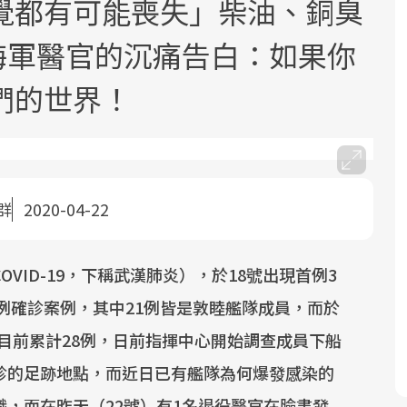
覺都有可能喪失」柴油、銅臭
役海軍醫官的沉痛告白：如果你
們的世界！
面對超高齡社會的浪潮，台灣正在快速
2025年，就到良醫生活祭體驗「一站式
良醫健康網從「換季的身體變化」出
邁向「健康照護」的新時代。隨著國家
健康新生活」，從講座、體驗到運動，
發，透過醫學觀點與日常感受的對話，
群
2020-04-22
政策如「健康台灣推動委員會」與「長
全面啟動你的健康革命！
建立對亞健康的認知，進而引導實際的
照3.0」的推進，「預防醫學」已成全民
改善行動。
VID-19，下稱武漢肺炎），於18號出現首例3
關注的核心議題。然而，健檢不只是醫
療院所的服務，更是民眾了解自身健康
2例確診案例，其中21例皆是敦睦艦隊成員，而於
狀況、啟動健康管理的重要起點。
，目前累計28例，日前指揮中心開始調查成員下船
前往專題
前往專題
前往專題
診的足跡地點，而近日已有艦隊為何爆發感染的
，而在昨天（22號）有1名退役醫官在臉書發