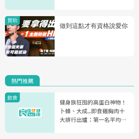
熱門推薦
飲食
健身族狂囤的高蛋白神物！
卜蜂、大成...即食雞胸肉十
大排行出爐：第一名平均一
片不到50元