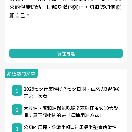
來的健康節點，理解身體的變化，知道該如何照
顧自己。
前往專題
頻道熱門文章
2026七夕什麼時候？七夕日期、由來與3習俗8
1
禁忌一次看
大豆油、調和油還能吃嗎？苯駢芘風波10大疑
2
問：真正該避開的是「這種用油方式」
公廁的馬桶，你敢坐嗎...》馬桶坐墊會傳染性
3