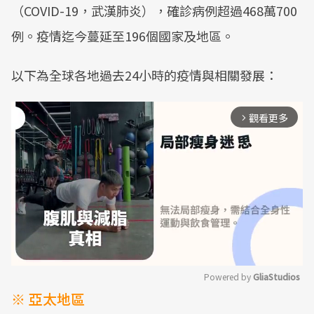
（COVID-19，武漢肺炎），確診病例超過468萬700
例。疫情迄今蔓延至196個國家及地區。
以下為全球各地過去24小時的疫情與相關發展：
觀看更多
arrow_forward_ios
Powered by 
GliaStudios
※ 亞太地區
Mute