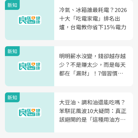
新知
冷氣、冰箱誰最耗電？2026
十大「吃電家電」排名出
爐，台電教你省下15％電力
新知
明明薪水沒變，錢卻越存越
少？不是賺太少，而是每天
都在「漏財」！7個習慣一
次看
新知
大豆油、調和油還能吃嗎？
苯駢芘風波10大疑問：真正
該避開的是「這種用油方
式」