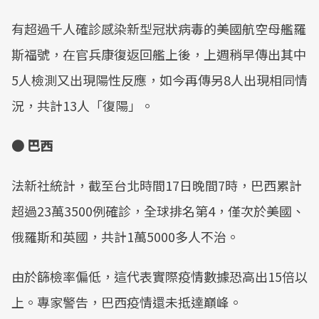
有超過千人確診感染新型冠狀病毒的美國航空母艦羅
斯福號，在官兵康復返回艦上後，上週稍早傳出其中
5人檢測又出現陽性反應，如今再傳另8人出現相同情
況，共計13人「復陽」。
● 巴西
法新社統計，截至台北時間17日晚間7時，巴西累計
超過23萬3500例確診，全球排名第4，僅次於美國、
俄羅斯和英國，共計1萬5000多人不治。
由於篩檢率偏低，這代表實際疫情數據恐高出15倍以
上。專家警告，巴西疫情還未抵達巔峰。